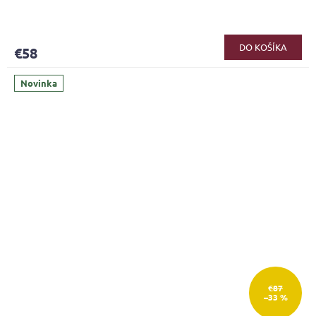
DO KOŠÍKA
€58
Novinka
€87
–33 %