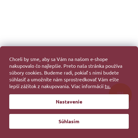
z
5
hviezdičiek.
Chceli by sme, aby sa Vám na našom e-shope
nakupovalo čo najlepšie. Preto naša stránka používa
súbory cookies. Budeme radi, pokiaľ s nimi budete
súhlasiť a umožníte nám sprostredkovať Vám ešte
lepší zážitok z nakupovania. Viac informácií
tu.
€96
–33 %
Nastavenie
Batilda Viola s prídavným popruhom V
Súhlasím