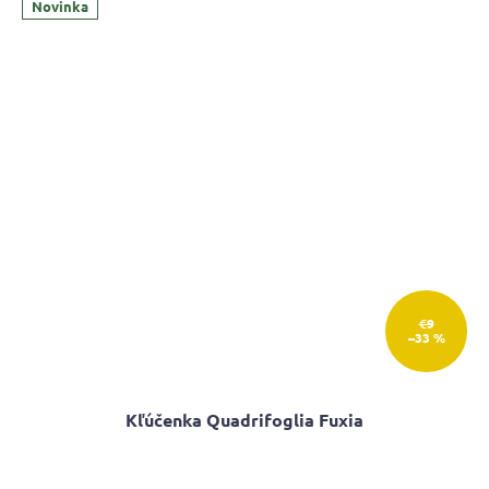
Novinka
€9
–33 %
Kľúčenka Quadrifoglia Fuxia