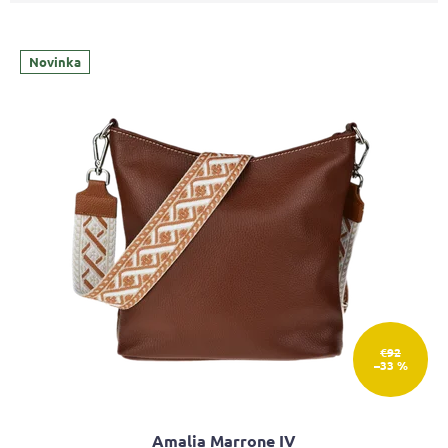
Novinka
€92
–33 %
Amalia Marrone IV