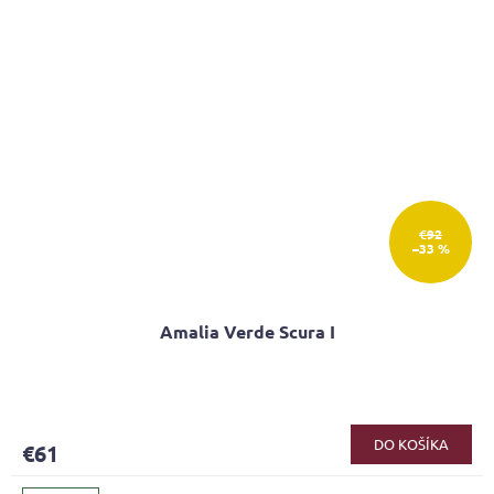
€92
–33 %
Amalia Verde Scura I
DO KOŠÍKA
€61