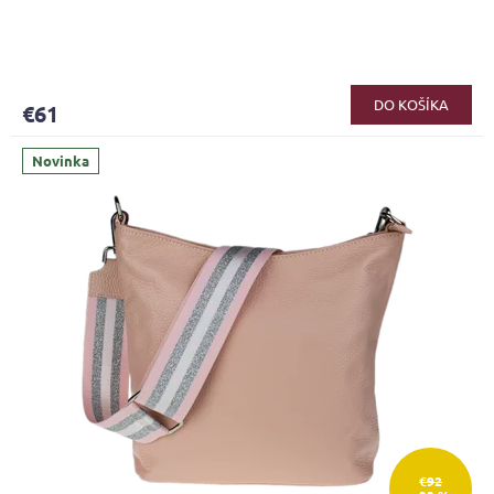
DO KOŠÍKA
€61
Novinka
€92