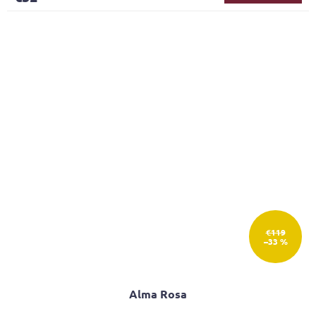
€119
–33 %
Alma Rosa