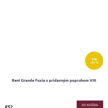
€78
–33 %
Reni Grande Fuxia s prídavným popruhom VIII
DO KOŠÍKA
€52