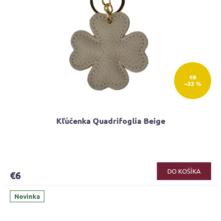
€9
–33 %
Kľúčenka Quadrifoglia Beige
DO KOŠÍKA
€6
Novinka