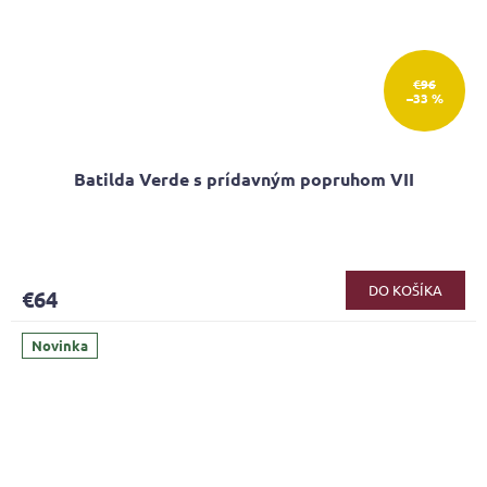
€96
–33 %
Batilda Verde s prídavným popruhom VII
DO KOŠÍKA
€64
Novinka