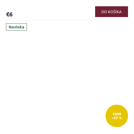
DO KOŠÍKA
€6
Novinka
€239
–33 %