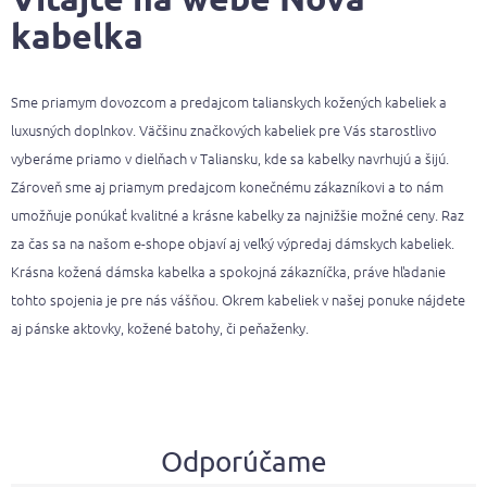
kabelka
Sme priamym dovozcom a predajcom talianskych kožených kabeliek a
luxusných doplnkov. Väčšinu značkových kabeliek pre Vás starostlivo
vyberáme priamo v dielňach v Taliansku, kde sa kabelky navrhujú a šijú.
Zároveň sme aj priamym predajcom konečnému zákazníkovi a to nám
umožňuje ponúkať kvalitné a krásne kabelky za najnižšie možné ceny. Raz
za čas sa na našom e-shope objaví aj veľký výpredaj dámskych kabeliek.
Krásna kožená dámska kabelka a spokojná zákazníčka, práve hľadanie
tohto spojenia je pre nás vášňou. Okrem kabeliek v našej ponuke nájdete
aj pánske aktovky, kožené batohy, či peňaženky.
Odporúčame