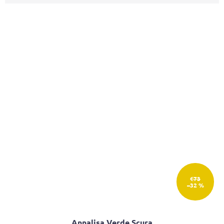
€73
–32 %
Annalisa Verde Scura