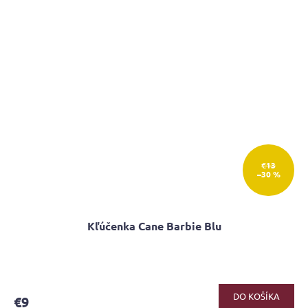
€13
–30 %
Kľúčenka Cane Barbie Blu
DO KOŠÍKA
€9