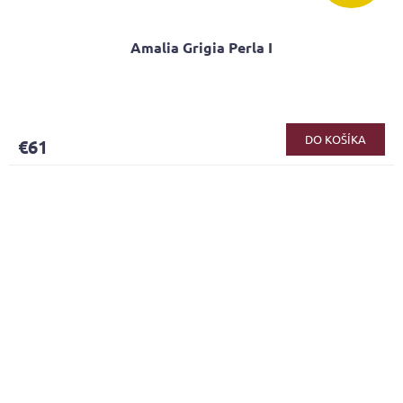
Amalia Grigia Perla I
DO KOŠÍKA
€61