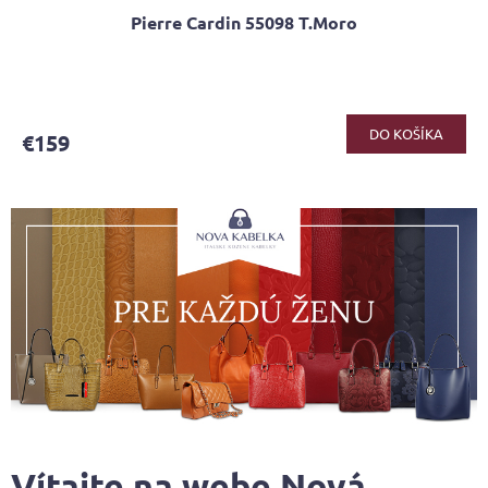
Pierre Cardin 55098 T.Moro
Priemerné
hodnotenie
produktu
DO KOŠÍKA
€159
je
4,0
z
5
hviezdičiek.
Vítajte na webe Nová