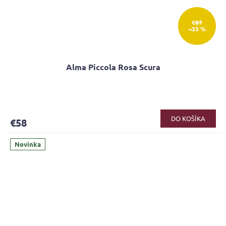
€87
–33 %
Alma Piccola Rosa Scura
DO KOŠÍKA
€58
Novinka