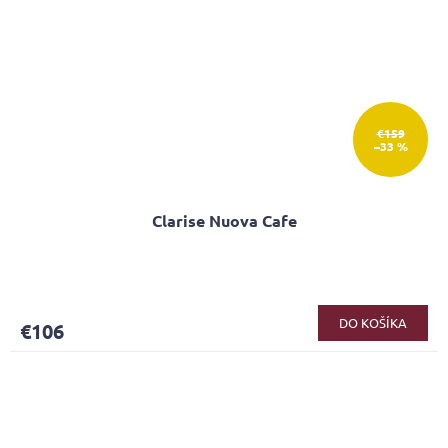
€159
–33 %
Clarise Nuova Cafe
DO KOŠÍKA
€106