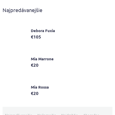
Najpredávanejšie
Debora Fuxia
€105
Mia Marrone
€20
Mia Rossa
€20
R
a