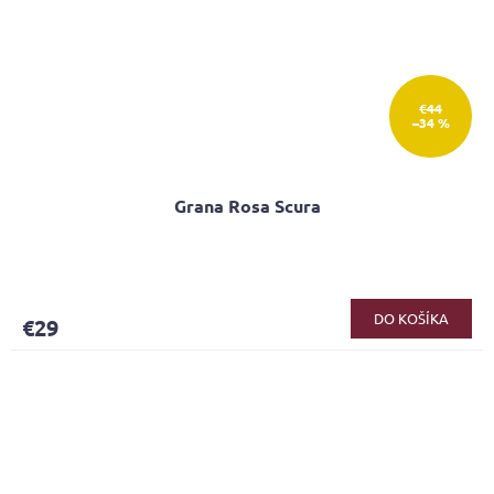
€44
–34 %
Grana Rosa Scura
DO KOŠÍKA
€29