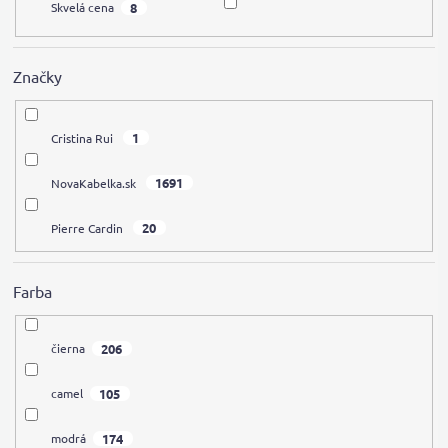
8
Skvelá cena
Značky
1
Cristina Rui
1691
NovaKabelka.sk
20
Pierre Cardin
Farba
206
čierna
105
camel
174
modrá