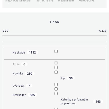
Najpredávanejšie
Najlacnejšie
Najdrahšie
Abecedne
d
e
n
i
Cena
e
€
20
€
239
p
r
o
d
1712
Na sklade
u
k
t
0
Akcia
o
250
Novinka
v
30
Tip
7
Výpredaj
585
Bestseller
Kabelky s prídavným
163
popruhom