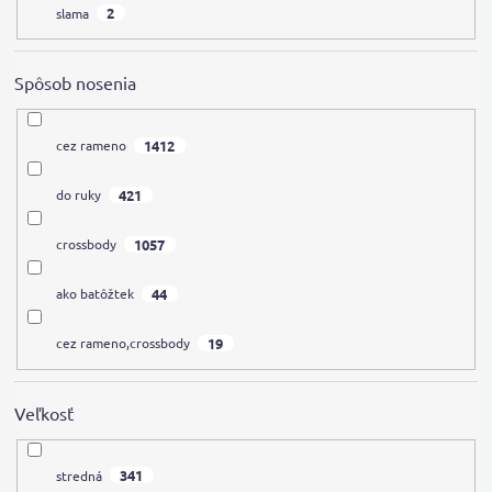
2
slama
Spôsob nosenia
1412
cez rameno
421
do ruky
1057
crossbody
44
ako batôžtek
19
cez rameno,crossbody
Veľkosť
341
stredná