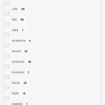
69
cafe
98
žltá
7
zlatá
6
strieborná
33
okrová
48
tyrkysová
2
bronzová
28
bordo
18
khaki
1
medená