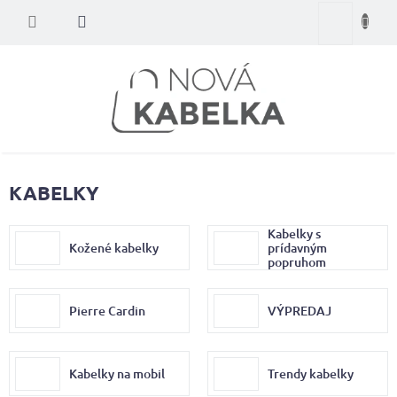
Prejsť
Nákupný
na
obsah
košík
KABELKY
Kabelky s
Kožené kabelky
prídavným
popruhom
Pierre Cardin
VÝPREDAJ
Kabelky na mobil
Trendy kabelky