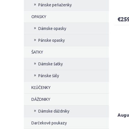
Priem
Pánske peňaženky
hodno
produ
OPASKY
€25
je
4,9
Dámske opasky
z
5
Pánske opasky
hviezd
ŠATKY
Dámske šatky
Pánske šály
KĽÚČENKY
DÁŽDNIKY
Dámske dáždniky
Augu
Darčekové poukazy