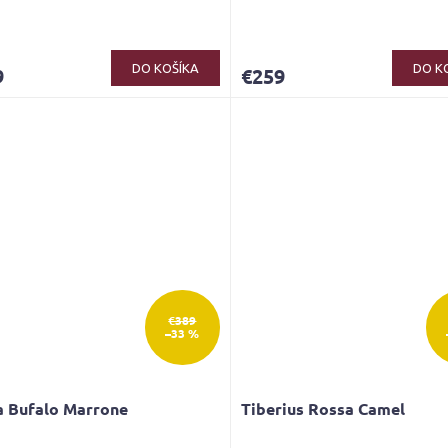
DO KOŠÍKA
DO K
9
€259
€389
–33 %
a Bufalo Marrone
Tiberius Rossa Camel