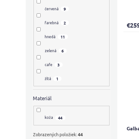
9
červená
2
farebná
€25
11
hnedá
6
zelená
3
cafe
1
žltá
Materiál
44
koža
Galb
44
Zobrazených položiek: