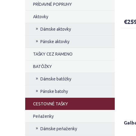
PRÍDAVNÉ POPRUHY
Priem
hodno
Aktovky
produ
€25
je
5,0
Dámske aktovky
z
5
Pánske aktovky
hviezd
TAŠKY CEZ RAMENO
BATÔŽKY
Dámske batôžky
Pánske batohy
CESTOVNÉ TAŠKY
Peňaženky
Galb
Dámske peňaženky