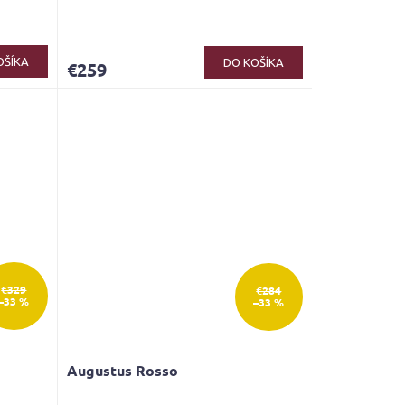
OŠÍKA
DO KOŠÍKA
€259
€329
€284
–33 %
–33 %
Augustus Rosso