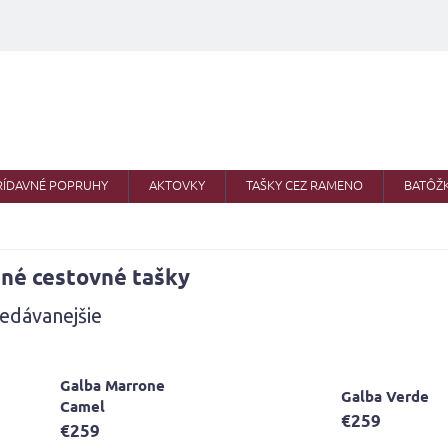
RÍDAVNÉ POPRUHY
AKTOVKY
TAŠKY CEZ RAMENO
BATÔŽ
né cestovné tašky
edávanejšie
Galba Marrone
Galba Verde
Camel
€259
€259