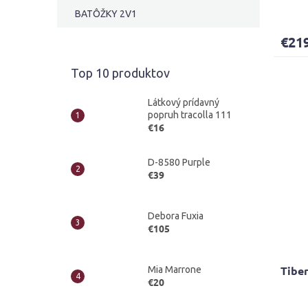
Priem
BATÔŽKY 2V1
hodno
produ
€21
je
4,0
z
Top 10 produktov
5
hviezd
Látkový prídavný
popruh tracolla 111
€16
D-8580 Purple
€39
Debora Fuxia
€105
Tibe
Mia Marrone
€20