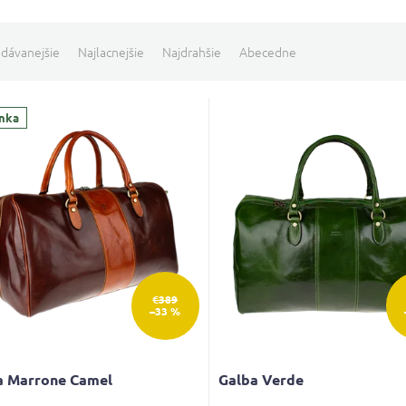
dávanejšie
Najlacnejšie
Najdrahšie
Abecedne
nka
€389
–33 %
a Marrone Camel
Galba Verde