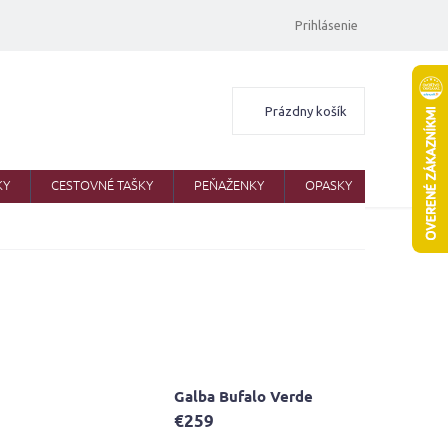
Prihlásenie
Nákupný
Prázdny košík
košík
KY
CESTOVNÉ TAŠKY
PEŇAŽENKY
OPASKY
ŠATKY
Galba Bufalo Verde
€259