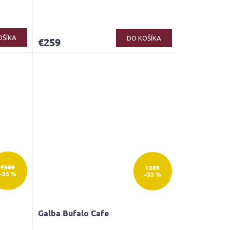
OŠÍKA
DO KOŠÍKA
€259
€389
€389
–33 %
–33 %
Galba Bufalo Cafe