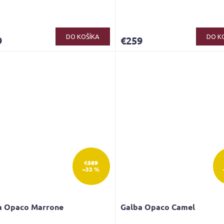
DO KOŠÍKA
DO K
9
€259
€389
–33 %
a Opaco Marrone
Galba Opaco Camel