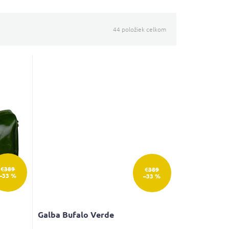
44
položiek celkom
€389
€389
–33 %
–33 %
Galba Bufalo Verde