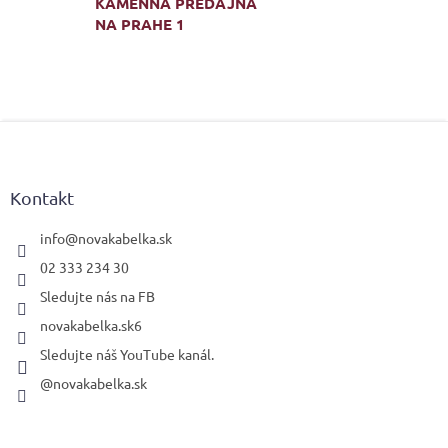
KAMENNÁ PREDAJŇA
NA PRAHE 1
Z
á
p
ä
Kontakt
t
i
info
@
novakabelka.sk
e
02 333 234 30
Sledujte nás na FB
novakabelka.sk6
Sledujte náš YouTube kanál.
@novakabelka.sk