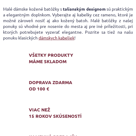
v
hviezdičiek.
l
Malé dámske kožené batôžky s
talianským designom
sú praktickým
á
a elegantným doplnkom. Vyberajte aj kabelky cez rameno, ktoré je
d
možné zároveň nosiť aj ako kožený batoh. Malé batôžky z našej
a
ponuky sú vhodné pre nosenie do mesta aj pre iné príležitosti, pri
c
ktorých potrebujete vyzerať elegantne. Pozrite sa tiež na našu
i
ponuku klasických
dámskych kabeliek
!
e
p
r
VŠETKY PRODUKTY
v
MÁME SKLADOM
k
y
v
DOPRAVA ZDARMA
ý
OD 100 €
p
i
s
u
VIAC NEŽ
15 ROKOV SKÚSENOSTÍ