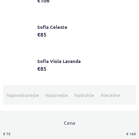
€106
Sofia Celeste
€85
Sofia Viola Lavanda
€85
R
a
Najpredávanejšie
Najlacnejšie
Najdrahšie
Abecedne
d
e
n
i
Cena
e
€
79
€
169
p