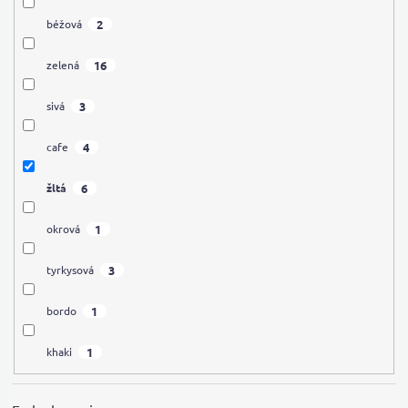
2
béžová
16
zelená
3
sivá
4
cafe
6
žltá
1
okrová
3
tyrkysová
1
bordo
1
khaki