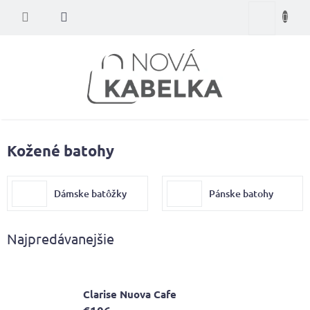
Prejsť
Nákupný
na
obsah
košík
Kožené batohy
Dámske batôžky
Pánske batohy
Najpredávanejšie
Clarise Nuova Cafe