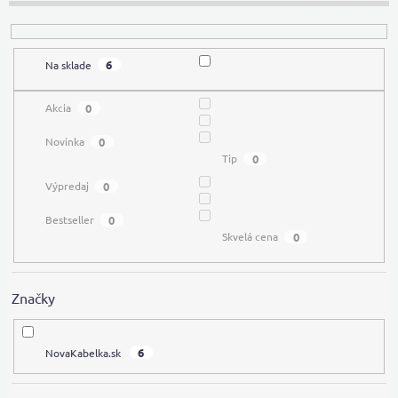
r
o
d
6
Na sklade
u
k
t
0
Akcia
o
0
Novinka
v
0
Tip
0
Výpredaj
0
Bestseller
0
Skvelá cena
Značky
6
NovaKabelka.sk