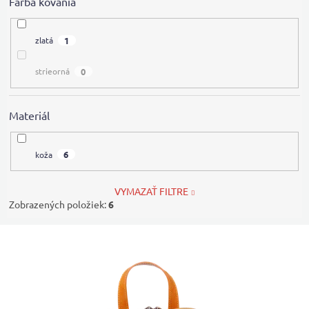
Farba kovania
1
zlatá
0
strieorná
Materiál
6
koža
VYMAZAŤ FILTRE
Zobrazených položiek:
6
V
ý
p
i
s