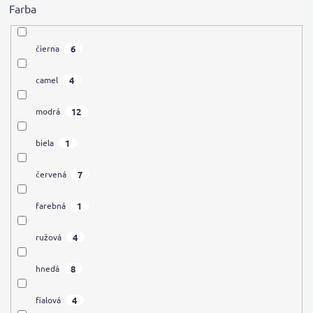
Farba
6
čierna
4
camel
12
modrá
1
biela
7
červená
1
farebná
4
ružová
8
hnedá
4
fialová