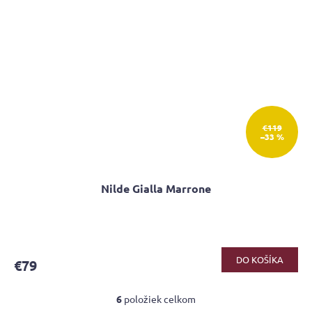
€119
–33 %
Nilde Gialla Marrone
Priemerné
hodnotenie
produktu
DO KOŠÍKA
€79
je
4,2
z
6
položiek celkom
O
5