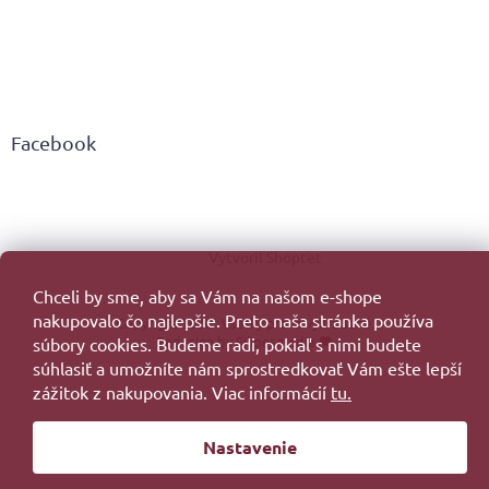
Facebook
Vytvoril Shoptet
Chceli by sme, aby sa Vám na našom e-shope
nakupovalo čo najlepšie. Preto naša stránka používa
Copyright 2026
. Všetky práva vyhradené.
Redesign by
Filipesmedia 🧡
súbory cookies. Budeme radi, pokiaľ s nimi budete
súhlasiť a umožníte nám sprostredkovať Vám ešte lepší
zážitok z nakupovania. Viac informácií
tu.
Nastavenie