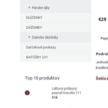
Priem
Pánske šály
hodno
produ
KĽÚČENKY
€29
je
4,0
DÁŽDNIKY
z
5
Dámske dáždniky
hviezd
Popi
Darčekové poukazy
Podro
BATÔŽKY 2V1
Jednodu
kreditné
Top 10 produktov
Ďalšie 
Látkový prídavný
popruh tracolla 111
€16