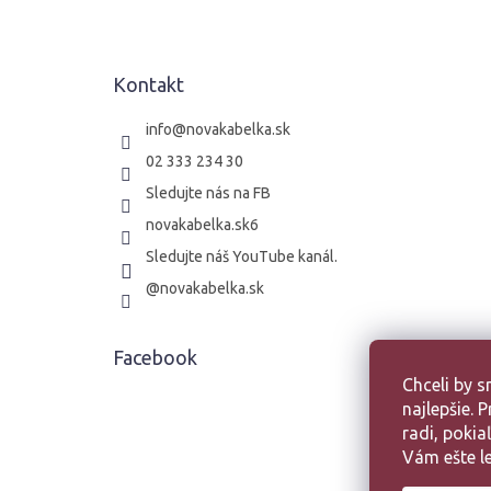
p
ä
t
Kontakt
i
e
info
@
novakabelka.sk
02 333 234 30
Sledujte nás na FB
novakabelka.sk6
Sledujte náš YouTube kanál.
@novakabelka.sk
Facebook
Chceli by 
najlepšie.
radi, poki
Vám ešte le