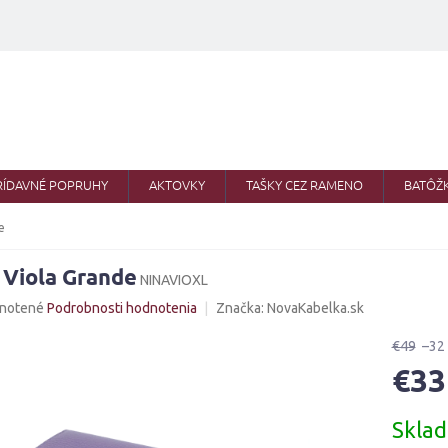
RÍDAVNÉ POPRUHY
AKTOVKY
TAŠKY CEZ RAMENO
BATÔŽ
e
 Viola Grande
NINAVIOXL
né
notené
Podrobnosti hodnotenia
Značka:
NovaKabelka.sk
nie
u
€49
–32
€33
Jednotk
Skla
cena:
iek.