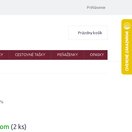
Prihlásenie
Nákupný
Prázdny košík
košík
KY
CESTOVNÉ TAŠKY
PEŇAŽENKY
OPASKY
ŠATKY
 %
ová
dom
(2 ks)