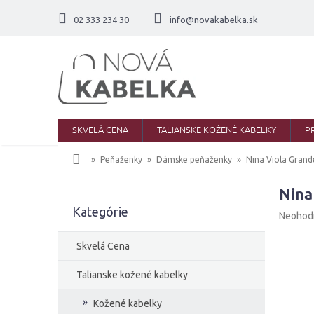
Prejsť
na
02 333 234 30
info@novakabelka.sk
obsah
SKVELÁ CENA
TALIANSKE KOŽENÉ KABELKY
P
Domov
Peňaženky
Dámske peňaženky
Nina Viola Grand
Nina
B
Kategórie
Preskočiť
o
Priemer
Neohod
kategórie
č
hodnote
produkt
n
Skvelá Cena
je
ý
0,0
p
Talianske kožené kabelky
z
a
5
Kožené kabelky
n
hviezdič