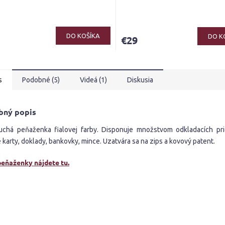
erné
Priemerné
tenie
hodnotenie
ktu
produktu
DO KOŠÍKA
DO K
€29
je
4,5
z
5
ičiek.
s
Podobné (5)
Videá (1)
Diskusia
hviezdičiek.
bný popis
chá peňaženka fialovej farby. Disponuje množstvom odkladacích pri
 karty, doklady, bankovky, mince. Uzatvára sa na zips a kovový patent.
peňaženky nájdete tu.