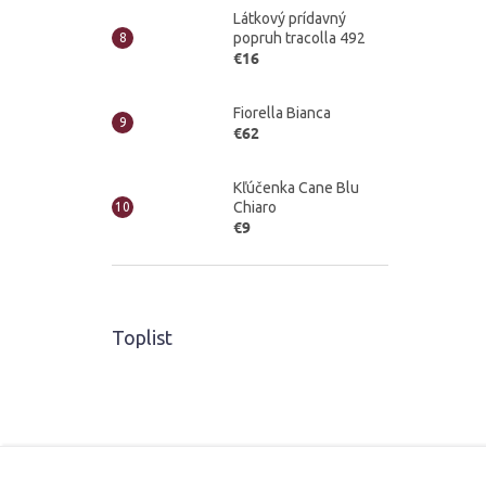
Látkový prídavný
popruh tracolla 492
€16
Fiorella Bianca
€62
Kľúčenka Cane Blu
Chiaro
€9
Toplist
Z
á