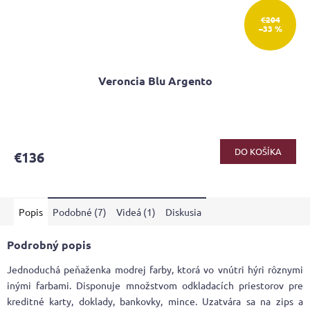
€204
–33 %
Veroncia Blu Argento
Priemerné
hodnotenie
produktu
DO KOŠÍKA
€136
je
4,5
z
5
Popis
Podobné (7)
Videá (1)
Diskusia
hviezdičiek.
Podrobný popis
Jednoduchá peňaženka modrej farby, ktorá vo vnútri hýri rôznymi
inými farbami. Disponuje množstvom odkladacích priestorov pre
kreditné karty, doklady, bankovky, mince. Uzatvára sa na zips a