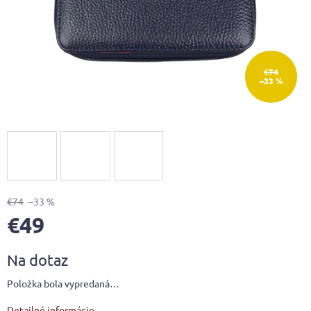
€74
–33 %
€74
–33 %
€49
Jednotková
Na dotaz
cena:
Položka bola vypredaná…
Detailné informácie