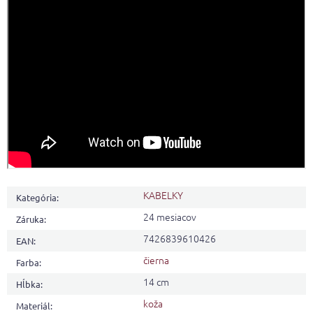
KABELKY
Kategória
:
24 mesiacov
Záruka
:
7426839610426
EAN
:
čierna
Farba
:
14 cm
Hĺbka
:
koža
Materiál
: