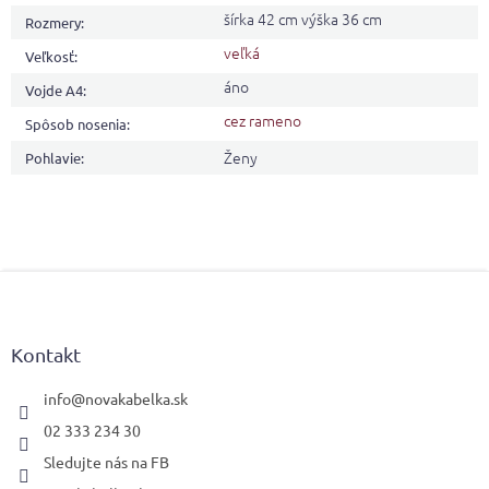
šírka 42 cm výška 36 cm
Rozmery
:
veľká
Veľkosť
:
áno
Vojde A4
:
cez rameno
Spôsob nosenia
:
Ženy
Pohlavie
:
Z
á
p
ä
Kontakt
t
i
info
@
novakabelka.sk
e
02 333 234 30
Sledujte nás na FB