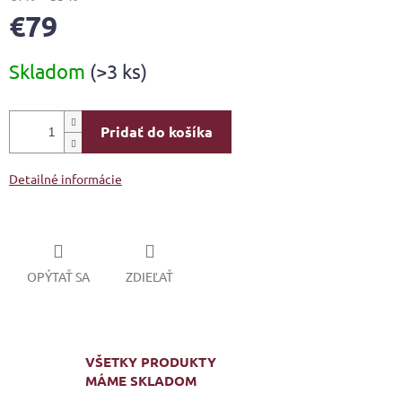
€79
Jednotková
Skladom
(>3 ks)
cena:
Pridať do košíka
Detailné informácie
OPÝTAŤ SA
ZDIEĽAŤ
VŠETKY PRODUKTY
MÁME SKLADOM