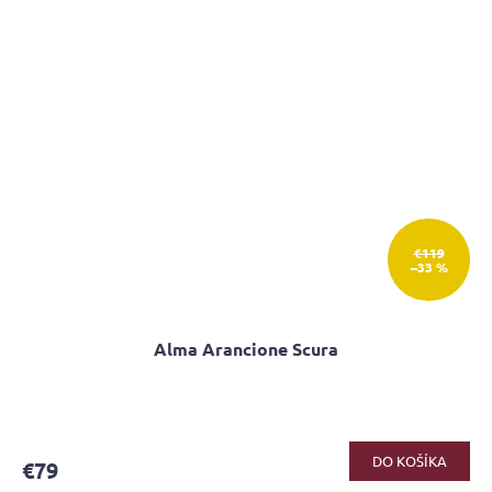
€119
–33 %
Alma Arancione Scura
Priemerné
hodnotenie
produktu
DO KOŠÍKA
€79
je