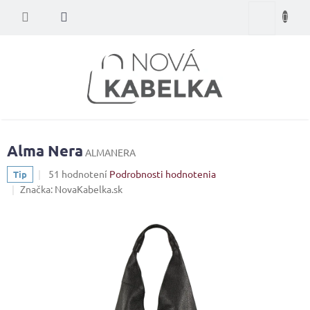
Prejsť
Nákupný
na
obsah
košík
Alma Nera
ALMANERA
Priemerné
51 hodnotení
Podrobnosti hodnotenia
Tip
hodnotenie
Značka:
NovaKabelka.sk
produktu
je
4,0
z
5
hviezdičiek.