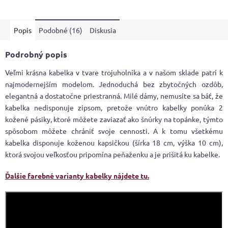
4,3
z
5
Popis
Podobné (16)
Diskusia
hviezdičiek.
Podrobný popis
Veľmi krásna kabelka v tvare trojuholníka a v našom sklade patrí k
najmodernejším modelom. Jednoduchá bez zbytočných ozdôb,
elegantná a dostatočne priestranná. Milé dámy, nemusíte sa báť, že
kabelka nedisponuje zipsom, pretože vnútro kabelky ponúka 2
kožené pásiky, ktoré môžete zaviazať ako šnúrky na topánke, týmto
spôsobom môžete chrániť svoje cennosti. A k tomu všetkému
kabelka disponuje koženou kapsičkou (šírka 18 cm, výška 10 cm),
ktorá svojou veľkosťou pripomína peňaženku a je prišitá ku kabelke.
Ďalšie farebné varianty kabelky nájdete tu.