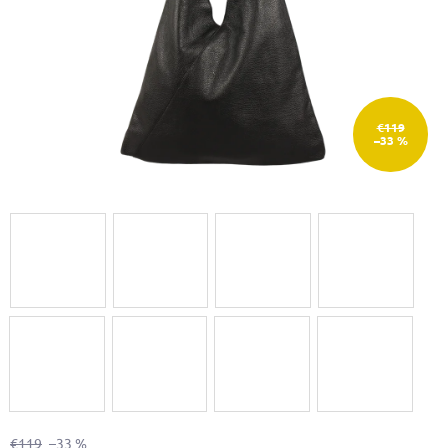
€119
–33 %
€119
–33 %