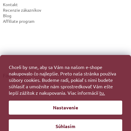
Kontakt
Recenzie zákazníkov
Blog
Affiliate program
Chceli by sme, aby sa Vám na našom e-shope
nakupovalo čo najlepšie. Preto naša stránka používa
Facebook
súbory cookies. Budeme radi, pokiaľ s nimi budete
súhlasiť a umožníte nám sprostredkovať Vám ešte
lepší zážitok z nakupovania. Viac informácií
tu.
Vytvoril Shoptet
Nastavenie
Copyright 2026
. Všetky práva vyhradené.
Súhlasím
Redesign by
Filipesmedia 🧡