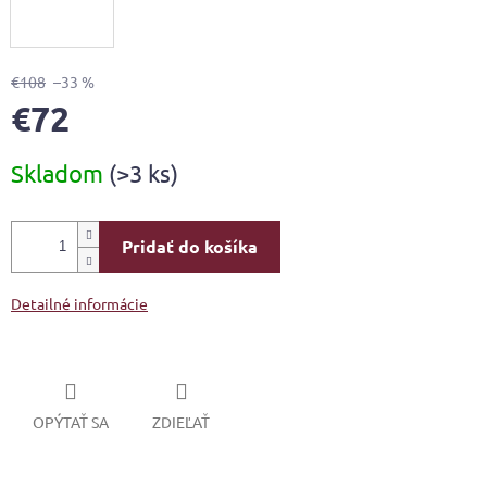
€108
–33 %
€72
Jednotková
Skladom
(>3 ks)
cena:
Pridať do košíka
Detailné informácie
OPÝTAŤ SA
ZDIEĽAŤ