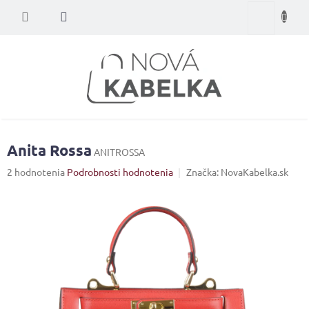
Prejsť
Nákupný
na
obsah
košík
Anita Rossa
ANITROSSA
Priemerné
2 hodnotenia
Podrobnosti hodnotenia
Značka:
NovaKabelka.sk
hodnotenie
produktu
je
4,5
z
5
hviezdičiek.