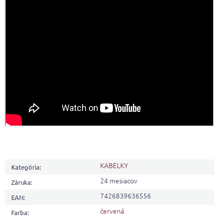
KABELKY
Kategória
:
24 mesiacov
Záruka
:
7426839636556
EAN
:
červená
Farba
: