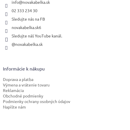
i
info
@
novakabelka.sk
e
02 333 234 30
Sledujte nás na FB
novakabelka.sk6
Sledujte náš YouTube kanál.
@novakabelka.sk
Informácie k nákupu
Doprava a platba
Výmena a vrátenie tovaru
Reklamácia
Obchodné podmienky
Podmienky ochrany osobných údajov
Napíšte nám