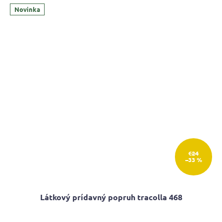
z
Novinka
5
hviezdičiek.
€24
–33 %
Látkový prídavný popruh tracolla 468