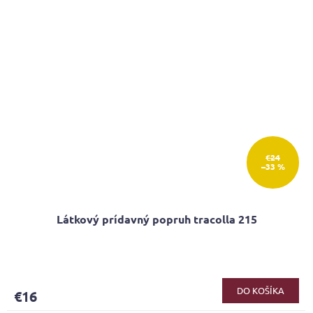
€24
–33 %
Látkový prídavný popruh tracolla 215
Priemerné
hodnotenie
produktu
DO KOŠÍKA
€16
je
5,0