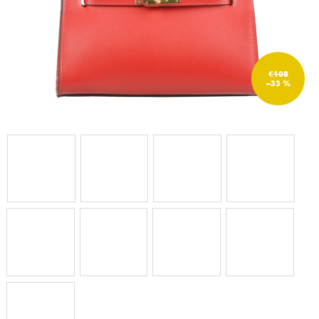
€108
–33 %