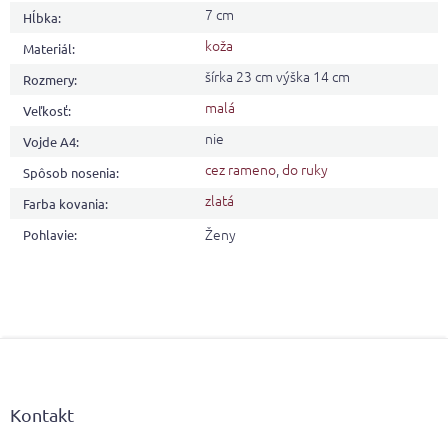
7 cm
Hĺbka
:
koža
Materiál
:
šírka 23 cm výška 14 cm
Rozmery
:
malá
Veľkosť
:
nie
Vojde A4
:
cez rameno
,
do ruky
Spôsob nosenia
:
zlatá
Farba kovania
:
Ženy
Pohlavie
:
Z
á
p
ä
Kontakt
t