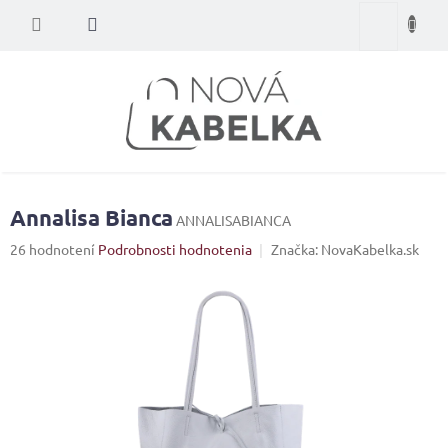
Prejsť
Nákupný
na
obsah
košík
Annalisa Bianca
ANNALISABIANCA
Priemerné
26 hodnotení
Podrobnosti hodnotenia
Značka:
NovaKabelka.sk
hodnotenie
produktu
je
4,0
z
5
hviezdičiek.