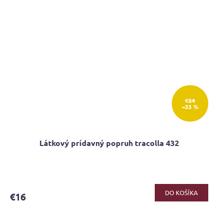
€24
–33 %
Látkový prídavný popruh tracolla 432
Priemerné
hodnotenie
produktu
DO KOŠÍKA
€16
je
5,0
z