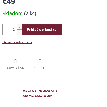
€49
Jednotková
Skladom
(2 ks)
cena:
Pridať do košíka
Detailné informácie
OPÝTAŤ SA
ZDIEĽAŤ
VŠETKY PRODUKTY
MÁME SKLADOM