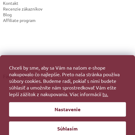
Kontakt
Recenzie zákazníkov
Blog
Affiliate program
Chceli by sme, aby sa Vám na našom e-shope
nakupovalo čo najlepšie. Preto naša stránka používa
Facebook
súbory cookies. Budeme radi, pokiaľ s nimi budete
súhlasiť a umožníte nám sprostredkovať Vám ešte
lepší zážitok z nakupovania. Viac informácií
tu.
Vytvoril Shoptet
Nastavenie
Copyright 2026
. Všetky práva vyhradené.
Súhlasím
Redesign by
Filipesmedia 🧡