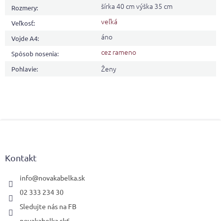
šírka 40 cm výška 35 cm
Rozmery
:
veľká
Veľkosť
:
áno
Vojde A4
:
cez rameno
Spôsob nosenia
:
Ženy
Pohlavie
:
Z
á
p
ä
Kontakt
t
i
info
@
novakabelka.sk
e
02 333 234 30
Sledujte nás na FB
novakabelka.sk6