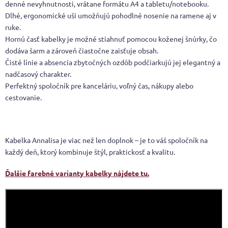
denné nevyhnutnosti, vrátane formátu A4 a tabletu/notebooku.
Dlhé, ergonomické uši umožňujú pohodlné nosenie na ramene aj v
ruke.
Hornú časť kabelky je možné stiahnuť pomocou koženej šnúrky, čo
dodáva šarm a zároveň čiastočne zaisťuje obsah.
Čisté línie a absencia zbytočných ozdôb podčiarkujú jej elegantný a
nadčasový charakter.
Perfektný spoločník pre kanceláriu, voľný čas, nákupy alebo
cestovanie.
Kabelka Annalisa je viac než len doplnok – je to váš spoločník na
každý deň, ktorý kombinuje štýl, praktickosť a kvalitu.
Ďalšie farebné varianty kabelky nájdete tu.