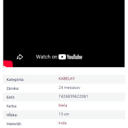
KABELKY
Kategória
:
24 mesiacov
Záruka
:
7426839622061
EAN
:
biela
Farba
:
13 cm
Hĺbka
:
koža
Materiál
: