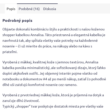
5
Popis
Podobné (16)
Diskusia
hviezdičiek.
Podrobný popis
Objavte dokonalú kombináciu štýlu a praktickosti s našou koženou
shopper kabelkou Annalisa. Táto priestranná a elegantná kabelka je
navrhnutá tak, aby spĺňala všetky vaše potreby na každodenné
nosenie – či už mierite do práce, na nákupy alebo na kávu s
priateľmi.
Vyrobená z mäkkej, kvalitnej kože s jemnou textúrou, Annalisa
kabelka ponúka minimalistický, ale sofistikovaný dizajn, ktorý ľahko
doplní akýkoľvek outfit. Jej objemný interiér pojme všetko od
notebooku a dokumentov A4 až po menší nákup, zatiaľ čo pohodlné
dlhé uši zaisťujú komfortné nosenie cez rameno.
Vyrobená z prvotriednej mäkkej kože, ktorá je príjemná na dotyk a
zaručuje dlhú životnosť.
Typický „shopper“ tvar poskytuje dostatok miesta pre všetky vaše