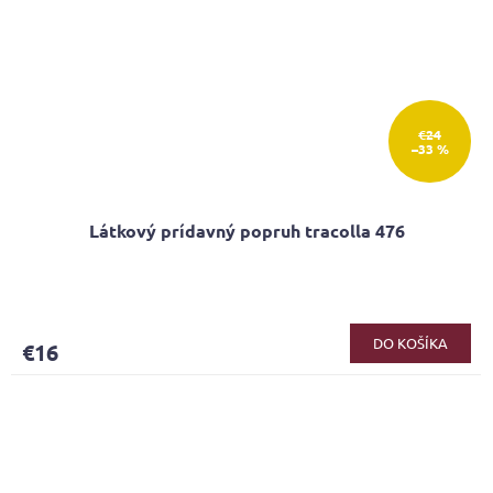
€24
–33 %
Látkový prídavný popruh tracolla 476
DO KOŠÍKA
€16