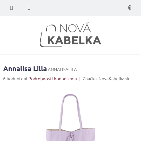
Prejsť
Nákupný
na
obsah
košík
Annalisa Lilla
ANNALISALILA
Priemerné
6 hodnotení
Podrobnosti hodnotenia
Značka:
NovaKabelka.sk
hodnotenie
produktu
je
4,8
z
5
hviezdičiek.