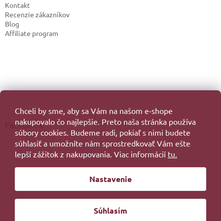
Kontakt
Recenzie zákazníkov
Blog
Affiliate program
Chceli by sme, aby sa Vám na našom e-shope
nakupovalo čo najlepšie. Preto naša stránka používa
Facebook
súbory cookies. Budeme radi, pokiaľ s nimi budete
súhlasiť a umožníte nám sprostredkovať Vám ešte
lepší zážitok z nakupovania. Viac informácií
tu.
Vytvoril Shoptet
Nastavenie
Copyright 2026
. Všetky práva vyhradené.
Súhlasím
Redesign by
Filipesmedia 🧡