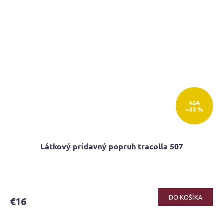
€24
–33 %
Látkový prídavný popruh tracolla 507
DO KOŠÍKA
€16