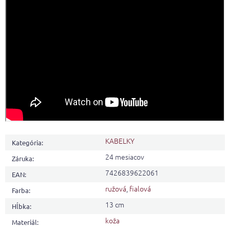
KABELKY
Kategória
:
24 mesiacov
Záruka
:
7426839622061
EAN
:
ružová
,
fialová
Farba
:
13 cm
Hĺbka
:
koža
Materiál
: