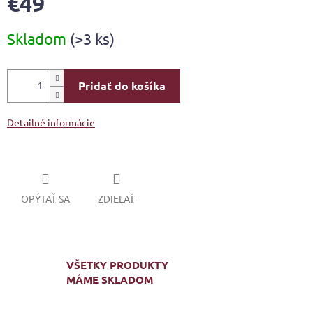
€49
Jednotková
Skladom
(>3 ks)
cena:
Pridať do košíka
Detailné informácie
OPÝTAŤ SA
ZDIEĽAŤ
VŠETKY PRODUKTY
MÁME SKLADOM