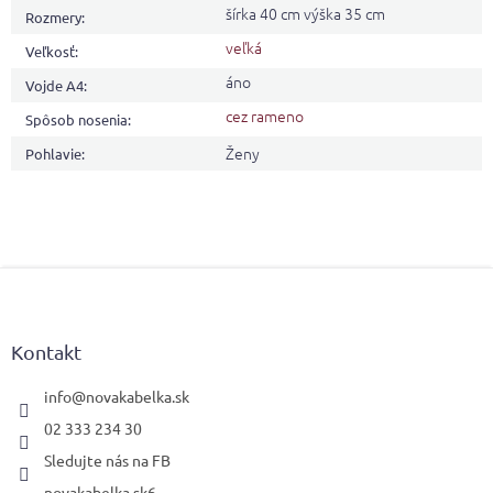
šírka 40 cm výška 35 cm
Rozmery
:
veľká
Veľkosť
:
áno
Vojde A4
:
cez rameno
Spôsob nosenia
:
Ženy
Pohlavie
:
Z
á
p
ä
Kontakt
t
i
info
@
novakabelka.sk
e
02 333 234 30
Sledujte nás na FB
novakabelka.sk6