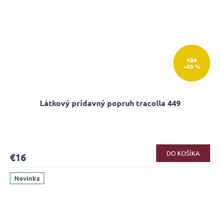
€24
–33 %
Látkový prídavný popruh tracolla 449
DO KOŠÍKA
€16
Novinka