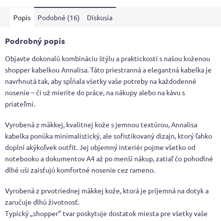
Popis
Podobné (16)
Diskusia
Podrobný popis
Objavte dokonalú kombináciu štýlu a praktickosti s našou koženou
shopper kabelkou Annalisa. Táto priestranná a elegantná kabelka je
navrhnutá tak, aby spĺňala všetky vaše potreby na každodenné
nosenie – či už mierite do práce, na nákupy alebo na kávu s
priateľmi.
Vyrobená z mäkkej, kvalitnej kože s jemnou textúrou, Annalisa
kabelka ponúka minimalistický, ale sofistikovaný dizajn, ktorý ľahko
doplní akýkoľvek outfit. Jej objemný interiér pojme všetko od
notebooku a dokumentov A4 až po menší nákup, zatiaľ čo pohodlné
dlhé uši zaisťujú komfortné nosenie cez rameno.
Vyrobená z prvotriednej mäkkej kože, ktorá je príjemná na dotyk a
zaručuje dlhú životnosť.
Typický „shopper“ tvar poskytuje dostatok miesta pre všetky vaše