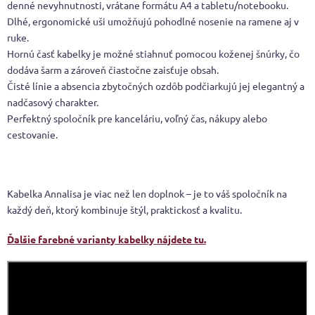
denné nevyhnutnosti, vrátane formátu A4 a tabletu/notebooku.
Dlhé, ergonomické uši umožňujú pohodlné nosenie na ramene aj v
ruke.
Hornú časť kabelky je možné stiahnuť pomocou koženej šnúrky, čo
dodáva šarm a zároveň čiastočne zaisťuje obsah.
Čisté línie a absencia zbytočných ozdôb podčiarkujú jej elegantný a
nadčasový charakter.
Perfektný spoločník pre kanceláriu, voľný čas, nákupy alebo
cestovanie.
Kabelka Annalisa je viac než len doplnok – je to váš spoločník na
každý deň, ktorý kombinuje štýl, praktickosť a kvalitu.
Ďalšie farebné varianty kabelky nájdete tu.