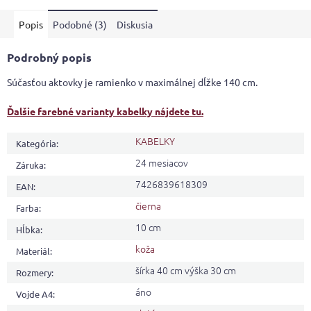
5
Popis
Podobné (3)
Diskusia
hviezdičiek.
Podrobný popis
Súčasťou aktovky je ramienko v maximálnej dĺžke 140 cm.
Ďalšie farebné varianty kabelky nájdete tu.
KABELKY
Kategória
:
24 mesiacov
Záruka
:
7426839618309
EAN
:
čierna
Farba
:
10 cm
Hĺbka
:
koža
Materiál
:
šírka 40 cm výška 30 cm
Rozmery
:
áno
Vojde A4
: