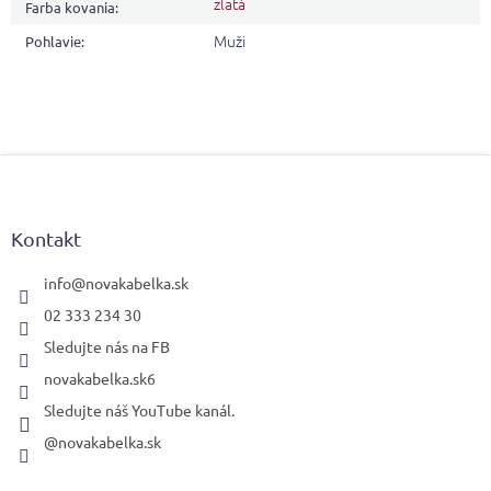
zlatá
Farba kovania
:
Muži
Pohlavie
:
Z
á
p
ä
Kontakt
t
i
info
@
novakabelka.sk
e
02 333 234 30
Sledujte nás na FB
novakabelka.sk6
Sledujte náš YouTube kanál.
@novakabelka.sk