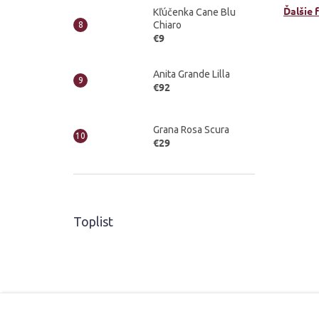
Ďalšie 
Kľúčenka Cane Blu
Chiaro
€9
Anita Grande Lilla
€92
Grana Rosa Scura
€29
Toplist
Z
á