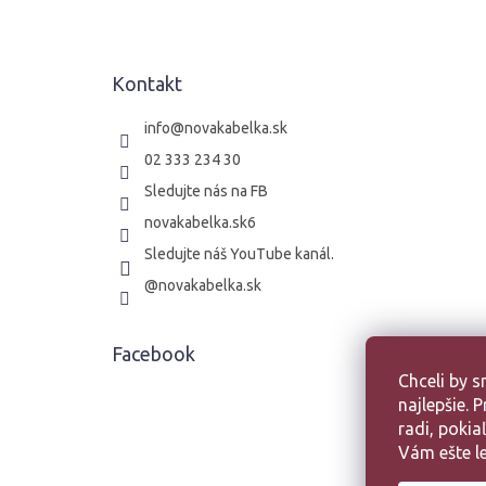
p
ä
t
Kontakt
i
e
info
@
novakabelka.sk
02 333 234 30
Sledujte nás na FB
novakabelka.sk6
Sledujte náš YouTube kanál.
@novakabelka.sk
Facebook
Chceli by 
najlepšie.
radi, poki
Vám ešte le