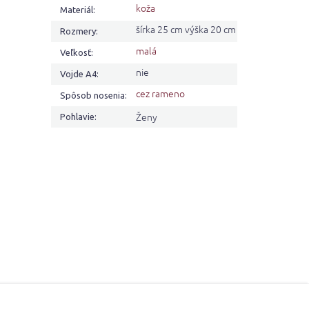
koža
Materiál
:
šírka 25 cm výška 20 cm
Rozmery
:
malá
Veľkosť
:
nie
Vojde A4
:
cez rameno
Spôsob nosenia
:
Ženy
Pohlavie
: