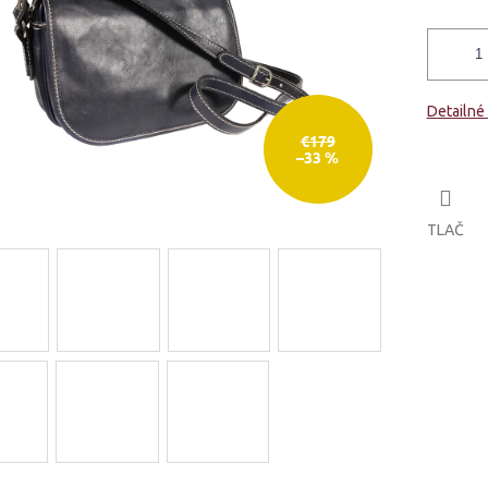
Detailné
€179
–33 %
TLAČ