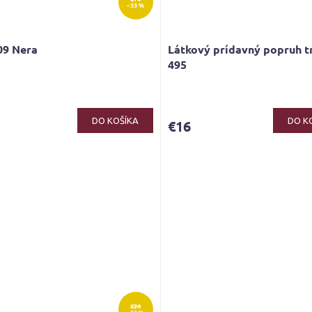
–33 %
9 Nera
Látkový prídavný popruh t
495
erné
tenie
ktu
DO KOŠÍKA
DO K
€16
ičiek.
€24