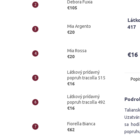
Debora Fuxia
€105
Látko
417
Mia Argento
€20
Mia Rossa
€16
€20
Látkový prídavný
popruh tracolla 515
Popi
€16
Látkový prídavný
Podro
popruh tracolla 492
€16
Talians
Uzatvár
Fiorella Bianca
sa hodí
€62
popruhu