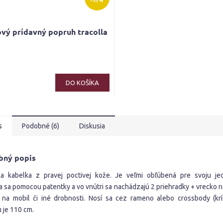
–33 %
vý prídavný popruh tracolla
DO KOŠÍKA
s
Podobné (6)
Diskusia
bný popis
ka kabelka z pravej poctivej kože. Je veľmi obľúbená pre svoju je
a sa pomocou patentky a vo vnútri sa nachádzajú 2 priehradky + vrecko na
 na mobil či iné drobnosti. Nosí sa cez rameno alebo crossbody (krí
 je 110 cm.