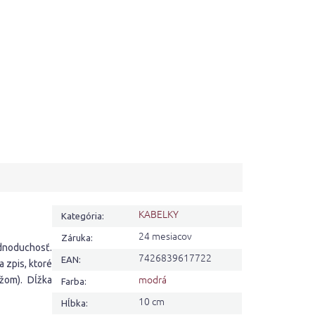
KABELKY
Kategória
:
24 mesiacov
Záruka
:
dnoduchosť.
7426839617722
EAN
:
 zpis, ktoré
modrá
žom). Dĺžka
Farba
:
10 cm
Hĺbka
: