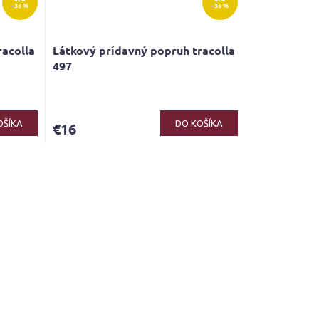
–33 %
–33 %
racolla
Látkový prídavný popruh tracolla
497
OŠÍKA
DO KOŠÍKA
€16