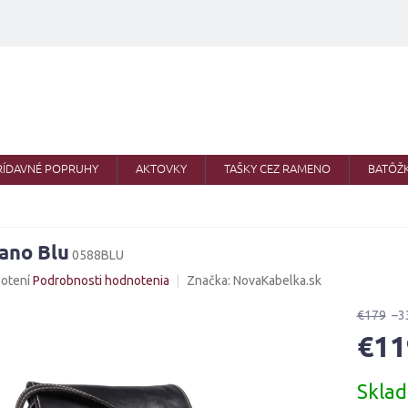
RÍDAVNÉ POPRUHY
AKTOVKY
TAŠKY CEZ RAMENO
BATÔŽ
iano Blu
0588BLU
né
otení
Podrobnosti hodnotenia
Značka:
NovaKabelka.sk
nie
u
€179
–3
€11
Jednotk
Skla
cena:
iek.