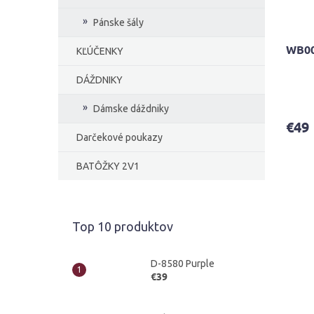
Pánske šály
WB00
KĽÚČENKY
DÁŽDNIKY
Priem
hodno
Dámske dáždniky
produ
€49
je
Darčekové poukazy
4,2
z
BATÔŽKY 2V1
5
hviezd
Top 10 produktov
D-8580 Purple
€39