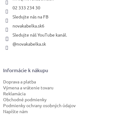
e
02 333 234 30
Sledujte nás na FB
novakabelka.sk6
Sledujte náš YouTube kanál.
@novakabelka.sk
Informácie k nákupu
Doprava a platba
Výmena a vrátenie tovaru
Reklamácia
Obchodné podmienky
Podmienky ochrany osobných údajov
Napíšte nám