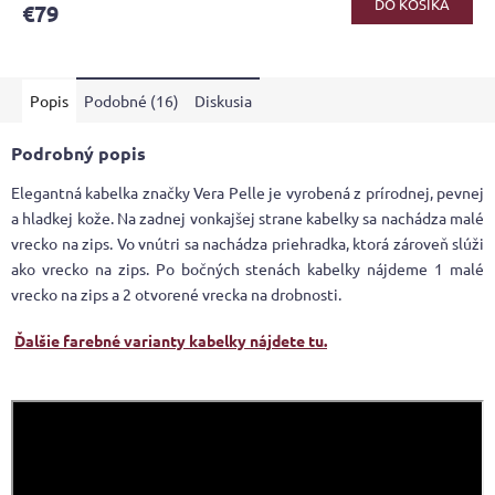
DO KOŠÍKA
€79
je
4,2
z
5
Popis
Podobné (16)
Diskusia
hviezdičiek.
Podrobný popis
Elegantná kabelka značky Vera Pelle je vyrobená z prírodnej, pevnej
a hladkej kože. Na zadnej vonkajšej strane kabelky sa nachádza malé
vrecko na zips. Vo vnútri sa nachádza priehradka, ktorá zároveň slúži
ako vrecko na zips. Po bočných stenách kabelky nájdeme 1 malé
vrecko na zips a 2 otvorené vrecka na drobnosti.
Ďalšie farebné varianty kabelky nájdete tu.