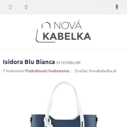
Prejsť
Nákupný
na
obsah
košík
Isidora Blu Bianca
361830BLUBI
Priemerné
7 hodnotení
Podrobnosti hodnotenia
Značka:
NovaKabelka.sk
hodnotenie
produktu
je
4,0
z
5
hviezdičiek.