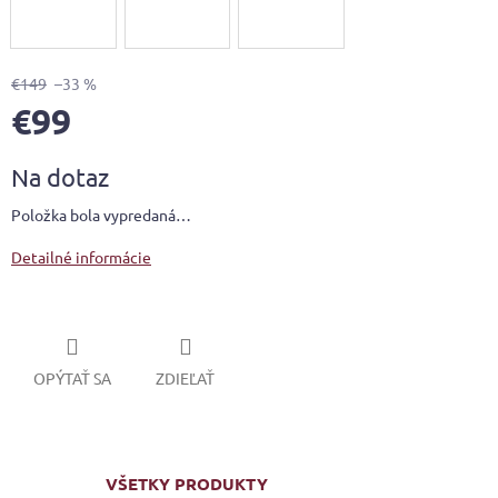
€149
–33 %
€99
Jednotková
Na dotaz
cena:
Položka bola vypredaná…
Detailné informácie
OPÝTAŤ SA
ZDIEĽAŤ
VŠETKY PRODUKTY