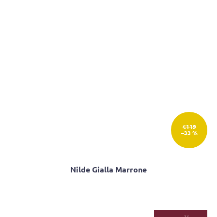
hviezdičiek.
€119
–33 %
Nilde Gialla Marrone
Priemerné
hodnotenie
produktu