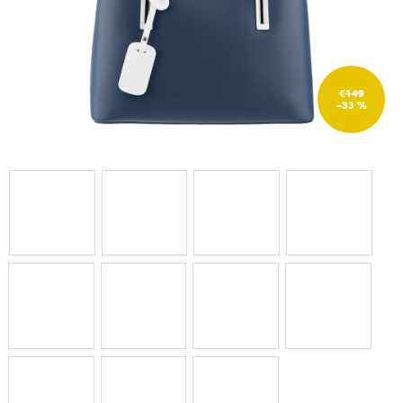
€149
–33 %