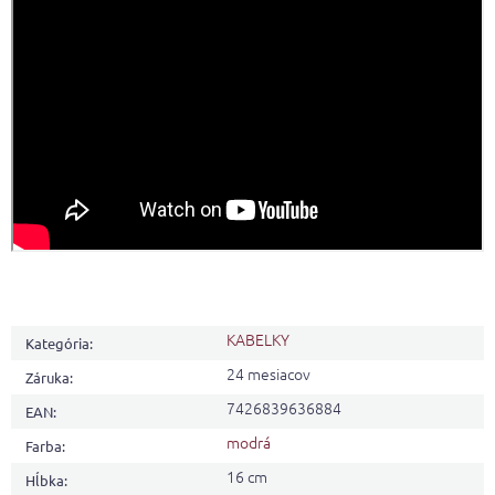
KABELKY
Kategória
:
24 mesiacov
Záruka
:
7426839636884
EAN
:
modrá
Farba
:
16 cm
Hĺbka
: