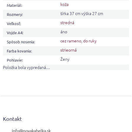
koža
Materiál
:
šírka 37 cm výška 27 cm
Rozmery
:
stredná
Veľkosť
:
áno
Vojde A4
:
cez rameno
,
do ruky
Spôsob nosenia
:
strieorná
Farba kovania
:
Ženy
Pohlavie
:
Položka bola vypredaná…
Z
á
p
ä
Kontakt
t
i
info
@
novakabelka.sk