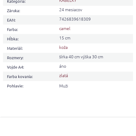
KABELKY
Kategória
:
24 mesiacov
Záruka
:
7426839618309
EAN
:
camel
Farba
:
15 cm
Hĺbka
:
koža
Materiál
:
šírka 40 cm výška 30 cm
Rozmery
:
áno
Vojde A4
:
zlatá
Farba kovania
:
Muži
Pohlavie
:
Z
á
p