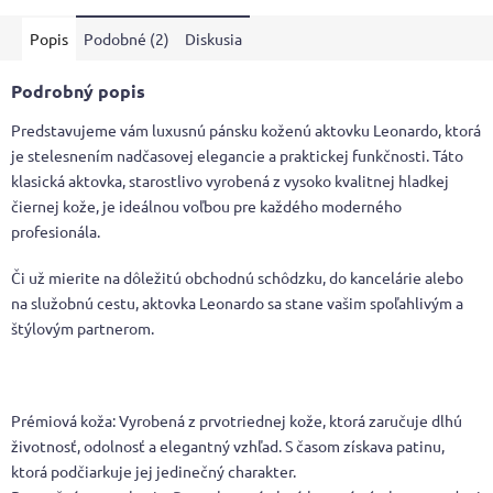
5
Popis
Podobné (2)
Diskusia
hviezdičiek.
Podrobný popis
Predstavujeme vám luxusnú pánsku koženú aktovku Leonardo, ktorá
je stelesnením nadčasovej elegancie a praktickej funkčnosti. Táto
klasická aktovka, starostlivo vyrobená z vysoko kvalitnej hladkej
čiernej kože, je ideálnou voľbou pre každého moderného
profesionála.
Či už mierite na dôležitú obchodnú schôdzku, do kancelárie alebo
na služobnú cestu, aktovka Leonardo sa stane vašim spoľahlivým a
štýlovým partnerom.
Prémiová koža: Vyrobená z prvotriednej kože, ktorá zaručuje dlhú
životnosť, odolnosť a elegantný vzhľad. S časom získava patinu,
ktorá podčiarkuje jej jedinečný charakter.