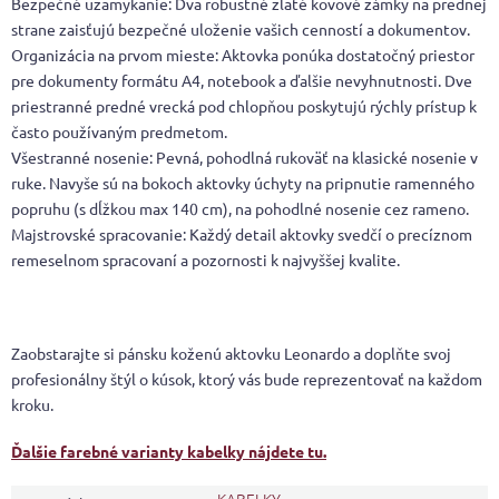
Bezpečné uzamykanie: Dva robustné zlaté kovové zámky na prednej
strane zaisťujú bezpečné uloženie vašich cenností a dokumentov.
Organizácia na prvom mieste: Aktovka ponúka dostatočný priestor
pre dokumenty formátu A4, notebook a ďalšie nevyhnutnosti. Dve
priestranné predné vrecká pod chlopňou poskytujú rýchly prístup k
často používaným predmetom.
Všestranné nosenie: Pevná, pohodlná rukoväť na klasické nosenie v
ruke. Navyše sú na bokoch aktovky úchyty na pripnutie ramenného
popruhu (s dĺžkou max 140 cm), na pohodlné nosenie cez rameno.
Majstrovské spracovanie: Každý detail aktovky svedčí o precíznom
remeselnom spracovaní a pozornosti k najvyššej kvalite.
Zaobstarajte si pánsku koženú aktovku Leonardo a doplňte svoj
profesionálny štýl o kúsok, ktorý vás bude reprezentovať na každom
kroku.
Ďalšie farebné varianty kabelky nájdete tu.