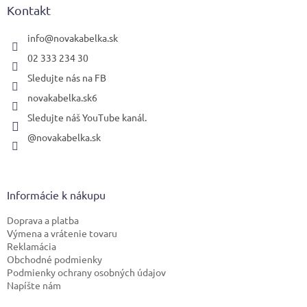
ä
Kontakt
t
i
info
@
novakabelka.sk
e
02 333 234 30
Sledujte nás na FB
novakabelka.sk6
Sledujte náš YouTube kanál.
@novakabelka.sk
Informácie k nákupu
Doprava a platba
Výmena a vrátenie tovaru
Reklamácia
Obchodné podmienky
Podmienky ochrany osobných údajov
Napíšte nám