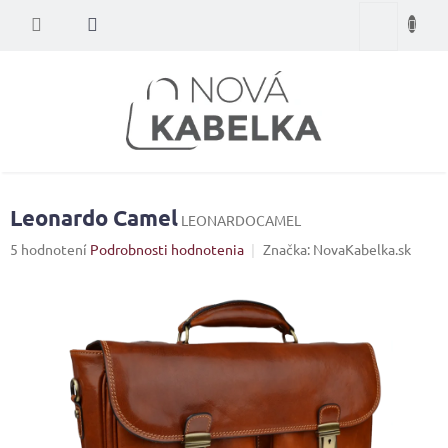
Prejsť
Nákupný
na
obsah
košík
Leonardo Camel
LEONARDOCAMEL
Priemerné
5 hodnotení
Podrobnosti hodnotenia
Značka:
NovaKabelka.sk
hodnotenie
produktu
je
4,8
z
5
hviezdičiek.