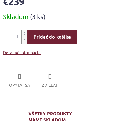
€239
Jednotková
Skladom
(3 ks)
cena:
Pridať do košíka
Detailné informácie
OPÝTAŤ SA
ZDIEĽAŤ
VŠETKY PRODUKTY
MÁME SKLADOM