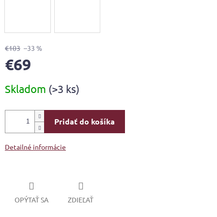
€103
–33 %
€69
Jednotková
Skladom
(>3 ks)
cena:
Pridať do košíka
Detailné informácie
OPÝTAŤ SA
ZDIEĽAŤ