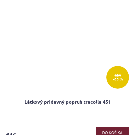
€24
–33 %
Látkový prídavný popruh tracolla 451
DO KOŠÍKA