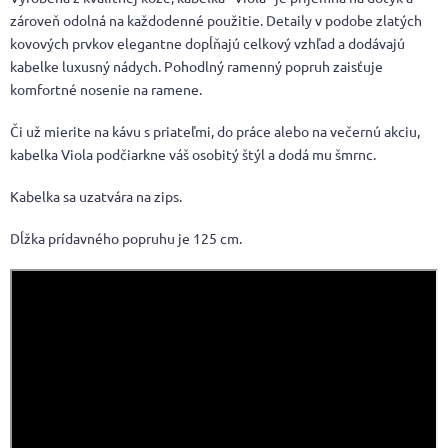
zároveň odolná na každodenné použitie. Detaily v podobe zlatých
kovových prvkov elegantne dopĺňajú celkový vzhľad a dodávajú
kabelke luxusný nádych. Pohodlný ramenný popruh zaisťuje
komfortné nosenie na ramene.
Či už mierite na kávu s priateľmi, do práce alebo na večernú akciu,
kabelka Viola podčiarkne váš osobitý štýl a dodá mu šmrnc.
Kabelka sa uzatvára na zips.
Dĺžka prídavného popruhu je 125 cm.