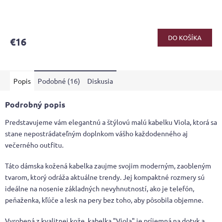
DO KOŠÍKA
€16
Popis
Podobné (16)
Diskusia
Podrobný popis
Predstavujeme vám elegantnú a štýlovú malú kabelku Viola, ktorá sa
stane nepostrádateľným doplnkom vášho každodenného aj
večerného outfitu.
Táto dámska kožená kabelka zaujme svojim moderným, zaobleným
tvarom, ktorý odráža aktuálne trendy. Jej kompaktné rozmery sú
ideálne na nosenie základných nevyhnutností, ako je telefón,
peňaženka, kľúče a lesk na pery bez toho, aby pôsobila objemne.
Vyrobená z kvalitnej kože, kabelka "Viola" je príjemná na dotyk a