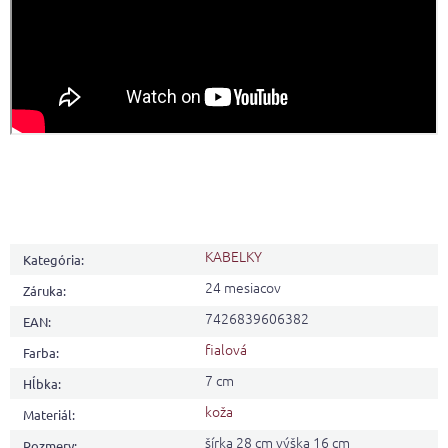
KABELKY
Kategória
:
24 mesiacov
Záruka
:
7426839606382
EAN
:
fialová
Farba
:
7 cm
Hĺbka
:
koža
Materiál
:
šírka 28 cm výška 16 cm
Rozmery
: