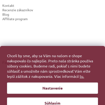
Kontakt
Recenzie zákazníkov
Blog
Affiliate program
Chceli by sme, aby sa Vám na našom e-shope
nakupovalo čo najlepšie. Preto naša stránka používa
Facebook
súbory cookies. Budeme radi, pokiaľ s nimi budete
súhlasiť a umožníte nám sprostredkovať Vám ešte
lepší zážitok z nakupovania. Viac informácií
tu.
Vytvoril Shoptet
Nastavenie
Copyright 2026
. Všetky práva vyhradené.
Súhlasím
Redesign by
Filipesmedia 🧡