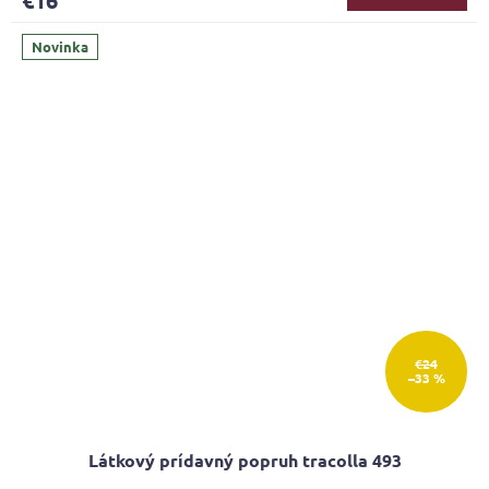
€16
Novinka
€24
–33 %
Látkový prídavný popruh tracolla 493