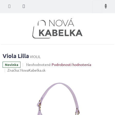
Prejsť
Nákupný
na
obsah
košík
Viola Lilla
VIOLIL
Priemerné
Neohodnotené
Podrobnosti hodnotenia
Novinka
hodnotenie
Značka:
NovaKabelka.sk
produktu
je
0,0
z
5
hviezdičiek.