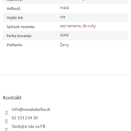
malá
Veľkosť
:
nie
Vojde A4
:
cez rameno
,
do ruky
Spôsob nosenia
:
zlatá
Farba kovania
:
Ženy
Pohlavie
:
Z
á
p
ä
Kontakt
t
i
info
@
novakabelka.sk
e
02 333 234 30
Sledujte nás na FB