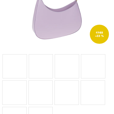
€103
–33 %