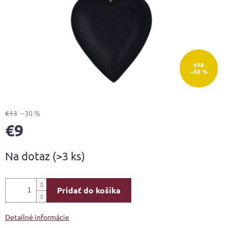
€13
–30 %
€13
–30 %
€9
Jednotková
Na dotaz
(>3 ks)
cena:
Pridať do košíka
Detailné informácie