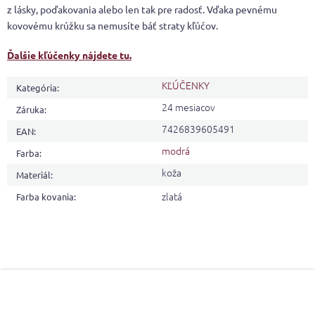
z lásky, poďakovania alebo len tak pre radosť. Vďaka pevnému
kovovému krúžku sa nemusíte báť straty kľúčov.
Ďalšie kľúčenky nájdete tu.
KĽÚČENKY
Kategória
:
24 mesiacov
Záruka
:
7426839605491
EAN
:
modrá
Farba
:
koža
Materiál
:
zlatá
Farba kovania
:
Z
á
p