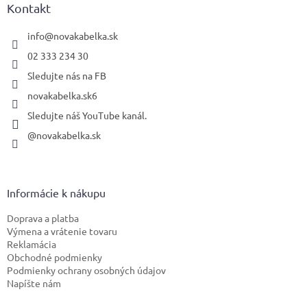
ä
Kontakt
t
i
info
@
novakabelka.sk
e
02 333 234 30
Sledujte nás na FB
novakabelka.sk6
Sledujte náš YouTube kanál.
@novakabelka.sk
Informácie k nákupu
Doprava a platba
Výmena a vrátenie tovaru
Reklamácia
Obchodné podmienky
Podmienky ochrany osobných údajov
Napíšte nám