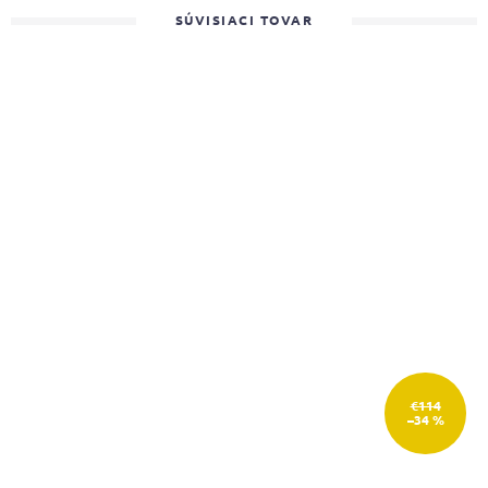
SÚVISIACI TOVAR
€114
–34 %