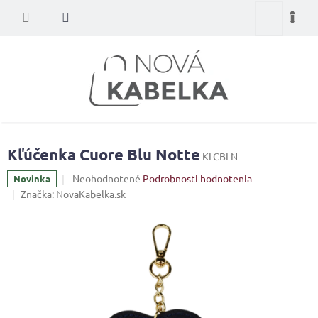
Prejsť
Nákupný
na
obsah
košík
Kľúčenka Cuore Blu Notte
KLCBLN
Priemerné
Neohodnotené
Podrobnosti hodnotenia
Novinka
hodnotenie
Značka:
NovaKabelka.sk
produktu
je
0,0
z
5
hviezdičiek.