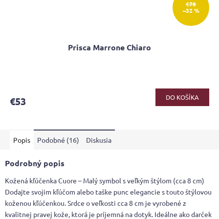
€79
–32 %
Prisca Marrone Chiaro
Priemerné
hodnotenie
produktu
DO KOŠÍKA
€53
je
3,6
z
5
Popis
Podobné (16)
Diskusia
hviezdičiek.
Podrobný popis
Kožená kľúčenka Cuore – Malý symbol s veľkým štýlom (cca 8 cm)
Dodajte svojim kľúčom alebo taške punc elegancie s touto štýlovou
koženou kľúčenkou. Srdce o veľkosti cca 8 cm je vyrobené z
kvalitnej pravej kože, ktorá je príjemná na dotyk. Ideálne ako darček