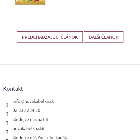
PREDCHÁDZAJÚCI ČLÁNOK
ĎALŠÍ ČLÁNOK
Z
á
p
ä
Kontakt
t
i
info
@
novakabelka.sk
e
02 333 234 30
Sledujte nás na FB
novakabelka.sk6
Sledujte náš YouTube kanál.