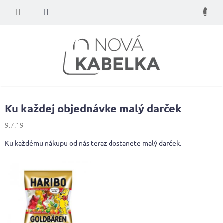
Prejsť
Nákupný
na
obsah
košík
Ku každej objednávke malý darček
9.7.19
Ku každému nákupu od nás teraz dostanete malý darček.