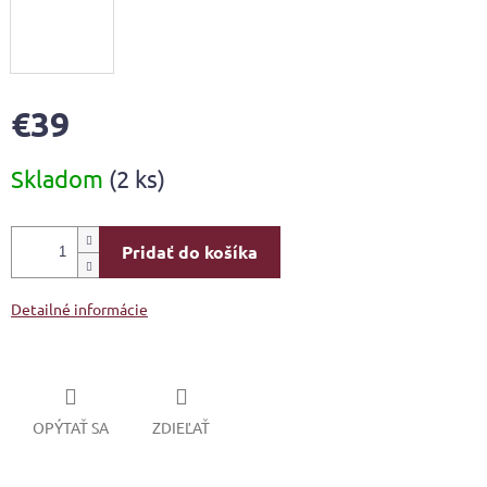
€39
Jednotková
Skladom
(2 ks)
cena:
Pridať do košíka
Detailné informácie
OPÝTAŤ SA
ZDIEĽAŤ