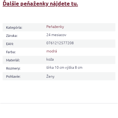
Ďalšie peňaženky nájdete tu.
Peňaženky
Kategória
:
24 mesiacov
Záruka
:
0761212577208
EAN
:
modrá
Farba
:
koža
Materiál
:
šírka 10 cm výška 8 cm
Rozmery
:
Ženy
Pohlavie
:
Z
á
p