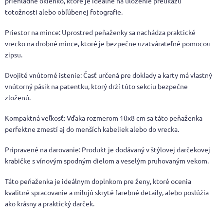
priehľadné okienko, ktoré je ideálne na uloženie preukazu
totožnosti alebo obľúbenej fotografie.
Priestor na mince: Uprostred peňaženky sa nachádza praktické
vrecko na drobné mince, ktoré je bezpečne uzatvárateľné pomocou
zipsu.
Dvojité vnútorné istenie: Časť určená pre doklady a karty má vlastný
vnútorný pásik na patentku, ktorý drží túto sekciu bezpečne
zloženú.
Kompaktná veľkosť: Vďaka rozmerom 10x8 cm sa táto peňaženka
perfektne zmestí aj do menších kabeliek alebo do vrecka.
Pripravené na darovanie: Produkt je dodávaný v štýlovej darčekovej
krabičke s vínovým spodným dielom a veselým pruhovaným vekom.
Táto peňaženka je ideálnym doplnkom pre ženy, ktoré ocenia
kvalitné spracovanie a milujú skryté farebné detaily, alebo poslúžia
ako krásny a praktický darček.