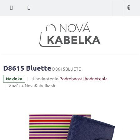
Prejsť
Nákupný
na
obsah
košík
D8615 Bluette
D8615BLUETE
Priemerné
1 hodnotenie
Podrobnosti hodnotenia
Novinka
hodnotenie
Značka:
NovaKabelka.sk
produktu
je
5,0
z
5
hviezdičiek.