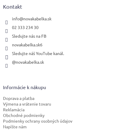
ä
Kontakt
t
i
info
@
novakabelka.sk
e
02 333 234 30
Sledujte nás na FB
novakabelka.sk6
Sledujte náš YouTube kanál.
@novakabelka.sk
Informácie k nákupu
Doprava a platba
Výmena a vrátenie tovaru
Reklamácia
Obchodné podmienky
Podmienky ochrany osobných údajov
Napíšte nám