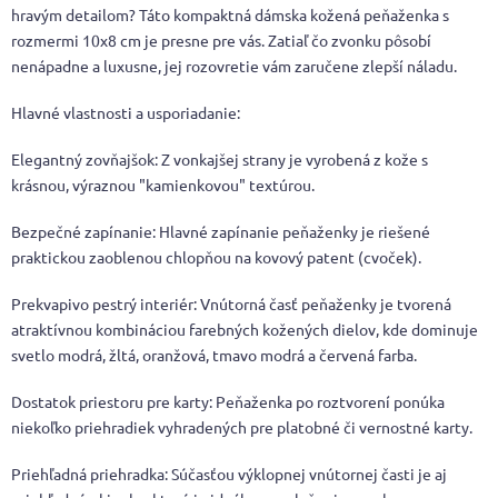
hravým detailom? Táto kompaktná dámska kožená peňaženka s
rozmermi 10x8 cm je presne pre vás. Zatiaľ čo zvonku pôsobí
nenápadne a luxusne, jej rozovretie vám zaručene zlepší náladu.
Hlavné vlastnosti a usporiadanie:
Elegantný zovňajšok: Z vonkajšej strany je vyrobená z kože s
krásnou, výraznou "kamienkovou" textúrou.
Bezpečné zapínanie: Hlavné zapínanie peňaženky je riešené
praktickou zaoblenou chlopňou na kovový patent (cvoček).
Prekvapivo pestrý interiér: Vnútorná časť peňaženky je tvorená
atraktívnou kombináciou farebných kožených dielov, kde dominuje
svetlo modrá, žltá, oranžová, tmavo modrá a červená farba.
Dostatok priestoru pre karty: Peňaženka po roztvorení ponúka
niekoľko priehradiek vyhradených pre platobné či vernostné karty.
Priehľadná priehradka: Súčasťou výklopnej vnútornej časti je aj