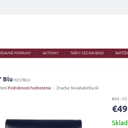
RÍDAVNÉ POPRUHY
AKTOVKY
TAŠKY CEZ RAMENO
BATÔŽ
 Blu
H257BLU
né
tení
Podrobnosti hodnotenia
Značka:
NovaKabelka.sk
nie
u
€74
–33
€49
Jednotk
Skla
cena:
iek.