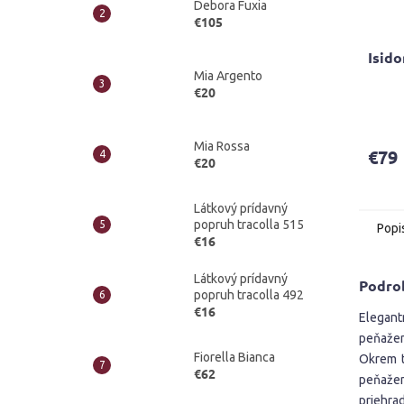
Debora Fuxia
€105
Isido
Mia Argento
€20
Priem
hodno
produ
Mia Rossa
€79
je
€20
3,8
z
Látkový prídavný
5
popruh tracolla 515
Popi
hviezd
€16
Látkový prídavný
Podro
popruh tracolla 492
€16
Elegan
peňažen
Fiorella Bianca
Okrem t
€62
peňažen
priehrad