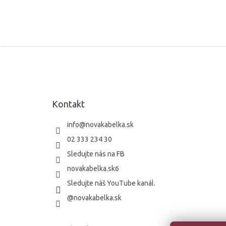
Z
á
p
ä
t
Kontakt
i
e
info
@
novakabelka.sk
02 333 234 30
Sledujte nás na FB
novakabelka.sk6
Sledujte náš YouTube kanál.
@novakabelka.sk