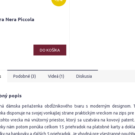
–33 %
ra Nera Piccola
erné
tenie
ktu
DO KOŠÍKA
s
Podobné (3)
Videá (1)
Diskusia
ičiek.
bný popis
tná dámska peňaženka obdĺžnikového tvaru s moderným designom. 
ka disponuje na svojej vonkajšej strane praktickým vreckom na zips pre
ohto vrecka má vnútorný priestor, ktorý sa uzatvára na kovový patent.
ky nám potom ponúka celkom 15 priehradok na platobné karty a doklad
ky na bankovky a ďalších 5 priehradok. Je vhodná pre všestranné použiti