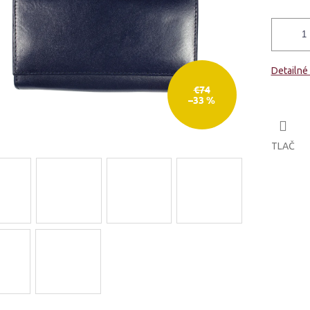
Detailné
€74
–33 %
TLAČ