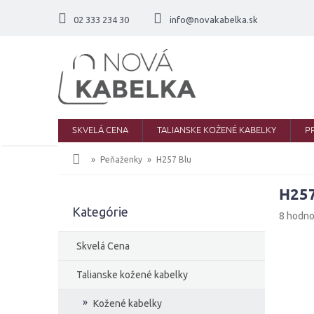
Prejsť
na
02 333 234 30
info@novakabelka.sk
obsah
SKVELÁ CENA
TALIANSKE KOŽENÉ KABELKY
P
Domov
Peňaženky
H257 Blu
H257
B
Kategórie
Preskočiť
o
Priemer
8 hodno
kategórie
č
hodnote
produkt
n
Skvelá Cena
je
ý
4,6
p
Talianske kožené kabelky
z
a
5
Kožené kabelky
n
hviezdič