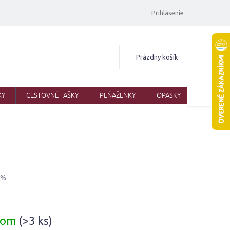
Prihlásenie
Nákupný
Prázdny košík
košík
KY
CESTOVNÉ TAŠKY
PEŇAŽENKY
OPASKY
ŠATKY
 %
ová
dom
(>3 ks)