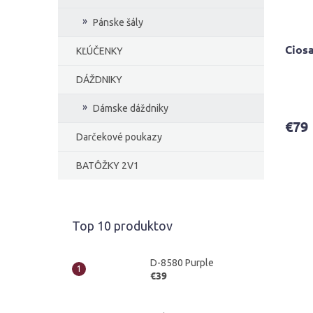
Pánske šály
Ciosa
KĽÚČENKY
DÁŽDNIKY
Priem
hodno
Dámske dáždniky
produ
€79
je
Darčekové poukazy
4,7
z
BATÔŽKY 2V1
5
hviezd
Top 10 produktov
D-8580 Purple
€39