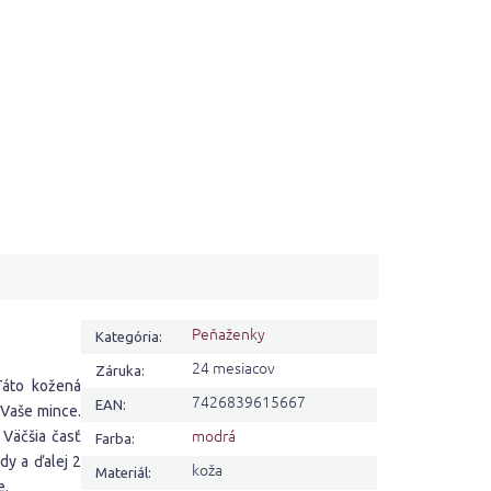
Peňaženky
Kategória
:
24 mesiacov
Záruka
:
Táto kožená
7426839615667
EAN
:
 Vaše mince.
modrá
 Väčšia časť
Farba
:
y a ďalej 2
koža
Materiál
:
e.