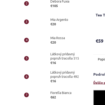
Debora Fuxia
€105
Tea 
Mia Argento
€20
Priem
hodno
produ
Mia Rossa
€59
je
€20
4,7
z
Látkový prídavný
5
popruh tracolla 515
Popi
hviezd
€16
Látkový prídavný
Podro
popruh tracolla 492
€16
Ďalšie 
Fiorella Bianca
€62