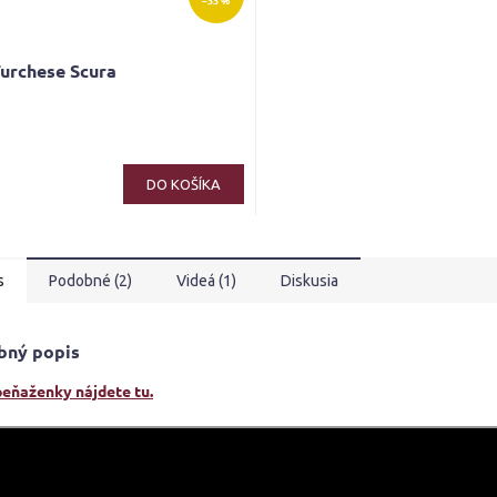
–33 %
Turchese Scura
erné
tenie
ktu
DO KOŠÍKA
s
Podobné (2)
Videá (1)
Diskusia
ičiek.
bný popis
peňaženky nájdete tu.