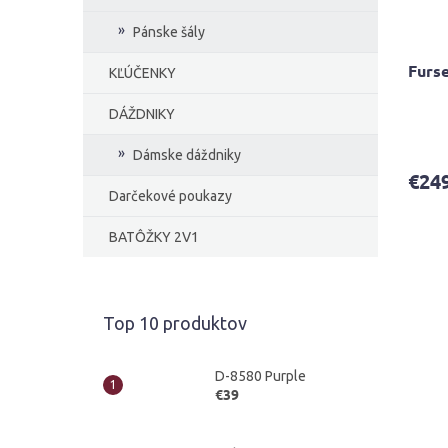
Pánske šály
Furs
KĽÚČENKY
DÁŽDNIKY
Priem
hodno
Dámske dáždniky
produ
€24
je
Darčekové poukazy
4,0
z
BATÔŽKY 2V1
5
hviezd
Top 10 produktov
D-8580 Purple
€39