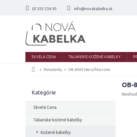
Prejsť
na
02 333 234 30
info@novakabelka.sk
obsah
SKVELÁ CENA
TALIANSKE KOŽENÉ KABELKY
P
Domov
Peňaženky
OB-8009 Nero/Marrone
OB-8
B
Kategórie
Preskočiť
o
Priemer
Neohod
kategórie
č
hodnote
produkt
n
Skvelá Cena
je
ý
0,0
p
Talianske kožené kabelky
z
a
5
Kožené kabelky
n
hviezdič