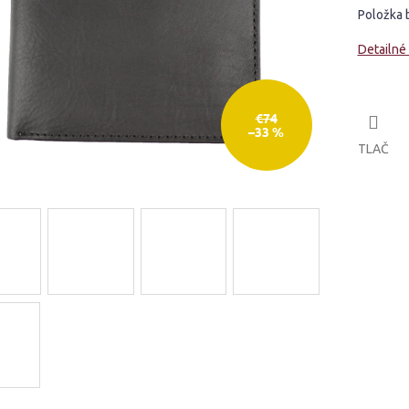
Položka 
Detailné
€74
–33 %
TLAČ