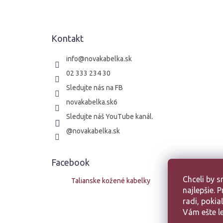
p
ä
t
Kontakt
i
e
info
@
novakabelka.sk
02 333 234 30
Sledujte nás na FB
novakabelka.sk6
Sledujte náš YouTube kanál.
@novakabelka.sk
Facebook
Chceli by 
Talianske kožené kabelky
najlepšie.
radi, poki
Vám ešte le