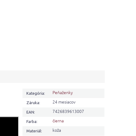
Peňaženky
Kategória
:
24 mesiacov
Záruka
:
7426839613007
EAN
:
čierna
Farba
:
koža
Materiál
: