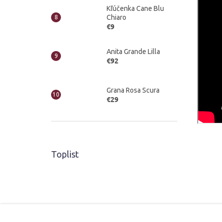
Kľúčenka Cane Blu
Chiaro
€9
Anita Grande Lilla
€92
Grana Rosa Scura
€29
Toplist
Z
á