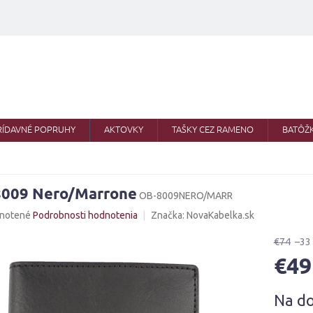
RÍDAVNÉ POPRUHY
AKTOVKY
TAŠKY CEZ RAMENO
BATÔŽ
009 Nero/Marrone
OB-8009NERO/MARR
né
notené
Podrobnosti hodnotenia
Značka:
NovaKabelka.sk
nie
u
€74
–33
€49
Jednotk
Na d
cena:
iek.