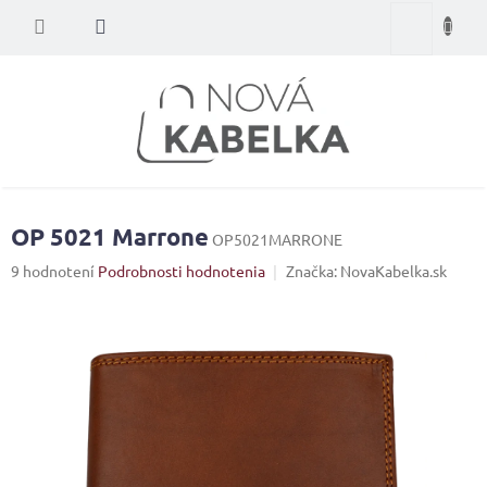
Prejsť
Nákupný
na
obsah
košík
OP 5021 Marrone
OP5021MARRONE
Priemerné
9 hodnotení
Podrobnosti hodnotenia
Značka:
NovaKabelka.sk
hodnotenie
produktu
je
4,8
z
5
hviezdičiek.