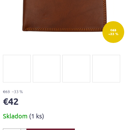
€63
–33 %
€63
–33 %
€42
Jednotková
Skladom
(1 ks)
cena: