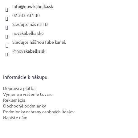
t
i
info
@
novakabelka.sk
e
02 333 234 30
Sledujte nás na FB
novakabelka.sk6
Sledujte náš YouTube kanál.
@novakabelka.sk
Informácie k nákupu
Doprava a platba
Výmena a vrátenie tovaru
Reklamácia
Obchodné podmienky
Podmienky ochrany osobných údajov
Napíšte nám