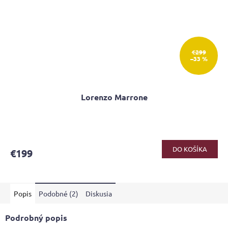
€299
–33 %
Lorenzo Marrone
Priemerné
hodnotenie
produktu
DO KOŠÍKA
€199
je
4,2
z
5
Popis
Podobné (2)
Diskusia
hviezdičiek.
Podrobný popis