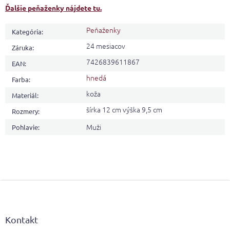
Ďalšie peňaženky nájdete tu.
Peňaženky
Kategória
:
24 mesiacov
Záruka
:
7426839611867
EAN
:
hnedá
Farba
:
koža
Materiál
:
šírka 12 cm výška 9,5 cm
Rozmery
:
Muži
Pohlavie
:
Z
á
p
ä
Kontakt