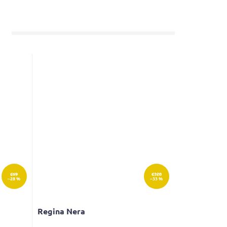
€69
€328
–28 %
–33 %
Regina Nera