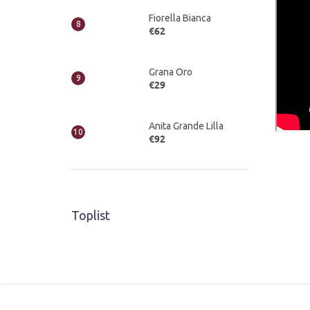
Fiorella Bianca
€62
Grana Oro
€29
Anita Grande Lilla
€92
Toplist
Z
á