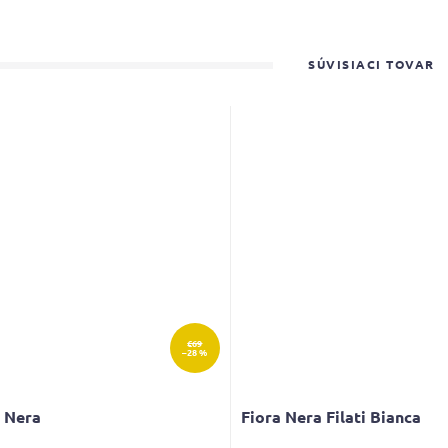
SÚVISIACI TOVAR
€69
–28 %
a Nera
Fiora Nera Filati Bianca