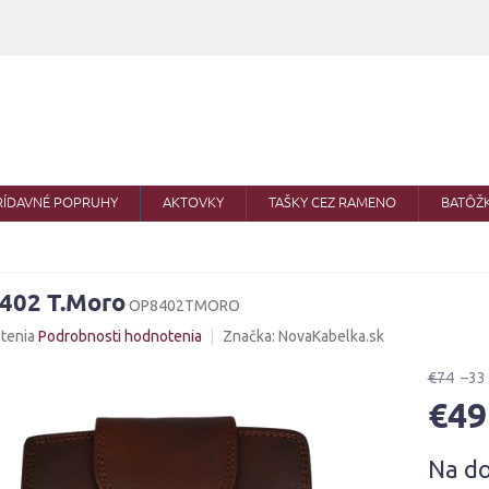
RÍDAVNÉ POPRUHY
AKTOVKY
TAŠKY CEZ RAMENO
BATÔŽ
402 T.Moro
OP8402TMORO
né
tenia
Podrobnosti hodnotenia
Značka:
NovaKabelka.sk
nie
u
€74
–33
€49
Jednotk
Na d
cena:
iek.