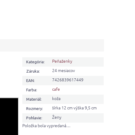
Peňaženky
Kategória
:
24 mesiacov
Záruka
:
7426839617449
EAN
:
cafe
Farba
:
koža
Materiál
:
šírka 12 cm výška 9,5 cm
Rozmery
:
Ženy
Pohlavie
:
Položka bola vypredaná…