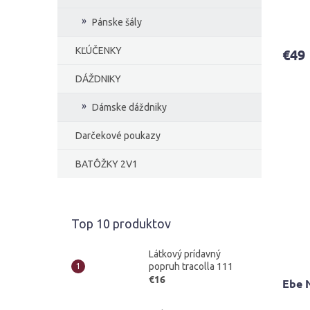
Priem
Pánske šály
hodno
produ
KĽÚČENKY
€49
je
4,0
DÁŽDNIKY
z
5
Dámske dáždniky
hviezd
Darčekové poukazy
BATÔŽKY 2V1
Top 10 produktov
Látkový prídavný
popruh tracolla 111
€16
Ebe 