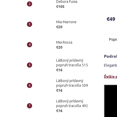
Debora Fuxia
Priem
€105
hodno
produ
€49
je
Mia Marrone
4,2
€20
z
5
Popi
hviezd
Mia Rossa
€20
Podro
Látkový prídavný
popruh tracolla 515
Elegant
€16
Ďalšie 
Látkový prídavný
popruh tracolla 509
€16
Látkový prídavný
popruh tracolla 492
€16