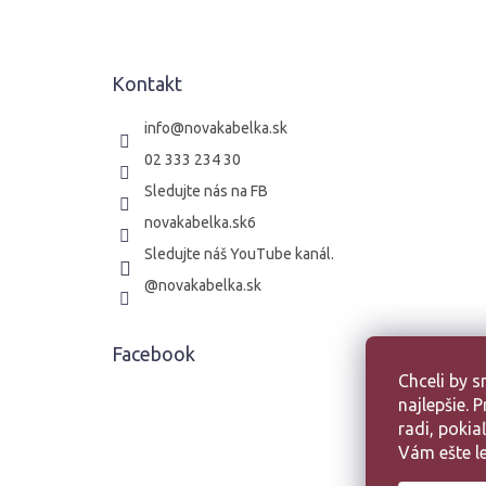
p
ä
t
Kontakt
i
e
info
@
novakabelka.sk
02 333 234 30
Sledujte nás na FB
novakabelka.sk6
Sledujte náš YouTube kanál.
@novakabelka.sk
Facebook
Chceli by 
najlepšie.
radi, poki
Vám ešte le