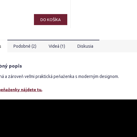
erné
tenie
ktu
DO KOŠÍKA
s
Podobné (2)
Videá (1)
Diskusia
ičiek.
bný popis
ná a zároveň veľmi praktická peňaženka s moderným designom.
peňaženky nájdete tu.