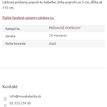
Látkový prídavný popruh ku kabelke, šírka popruhu je 5 cm, dĺžka až
115 cm.
Ďalšie farebné varianty nájdete tu.
PRÍDAVNÉ POPRUHY
Kategória
:
24 mesiacov
Záruka
:
zlatá
Farba kovania
:
Z
á
p
ä
Kontakt
t
i
info
@
novakabelka.sk
e
02 333 234 30