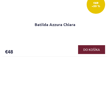
€69
–30 %
Batilda Azzura Chiara
DO KOŠÍKA
€48