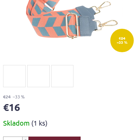
€24
–33 %
€24
–33 %
€16
Jednotková
Skladom
(1 ks)
cena: