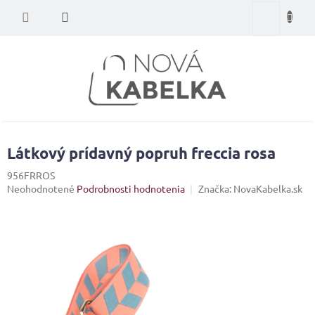
Prejsť
Nákupný
na
obsah
košík
Látkový prídavný popruh freccia rosa
956FRROS
Priemerné
Neohodnotené
Podrobnosti hodnotenia
Značka:
NovaKabelka.sk
hodnotenie
produktu
je
0,0
z
5
hviezdičiek.