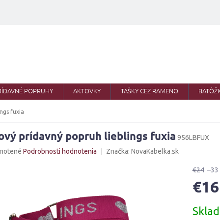
RÍDAVNÉ POPRUHY
AKTOVKY
TAŠKY CEZ RAMENO
BATÔŽ
ngs fuxia
ový prídavný popruh lieblings fuxia
956LBFUX
né
notené
Podrobnosti hodnotenia
Značka:
NovaKabelka.sk
nie
u
€24
–33
€16
Jednotk
Skla
cena:
iek.