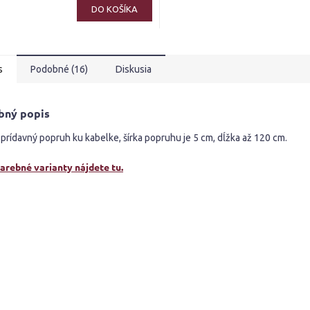
ktu
DO KOŠÍKA
s
Podobné (16)
Diskusia
ičiek.
bný popis
prídavný popruh ku kabelke, šírka popruhu je 5 cm, dĺžka až 120 cm.
farebné varianty nájdete tu
.