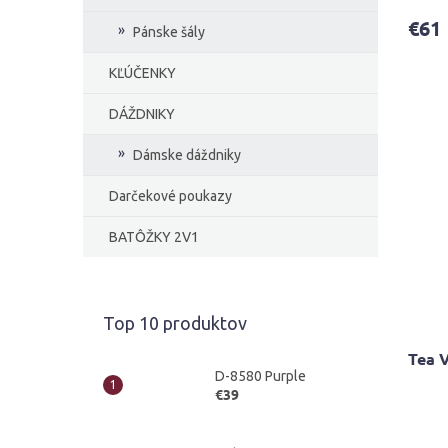
€61
Pánske šály
KĽÚČENKY
DÁŽDNIKY
Dámske dáždniky
Darčekové poukazy
BATÔŽKY 2V1
Top 10 produktov
Tea V
D-8580 Purple
€39
Priem
hodno