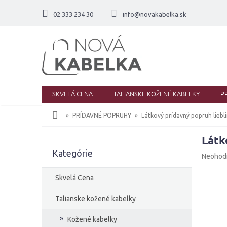
Prejsť
na
02 333 234 30
info@novakabelka.sk
obsah
SKVELÁ CENA
TALIANSKE KOŽENÉ KABELKY
P
Domov
PRÍDAVNÉ POPRUHY
Látkový prídavný popruh liebli
Látk
B
Kategórie
Preskočiť
o
Priemer
Neohod
kategórie
č
hodnote
produkt
n
Skvelá Cena
je
ý
0,0
p
Talianske kožené kabelky
z
a
5
Kožené kabelky
n
hviezdič