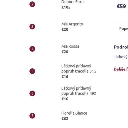
Debora Fuxia
produ
€59
€105
je
4,2
z
5
Mia Argento
Popi
€20
hviezd
Podro
Mia Rossa
€20
Látkový 
Látkový prídavný
Ďalšie 
popruh tracolla 515
€16
Látkový prídavný
popruh tracolla 492
€16
Fiorella Bianca
€62