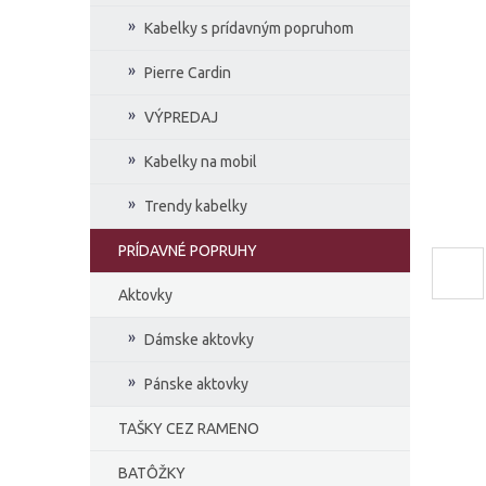
e
Kabelky s prídavným popruhom
l
Pierre Cardin
VÝPREDAJ
Kabelky na mobil
Trendy kabelky
PRÍDAVNÉ POPRUHY
Aktovky
Dámske aktovky
Pánske aktovky
TAŠKY CEZ RAMENO
BATÔŽKY