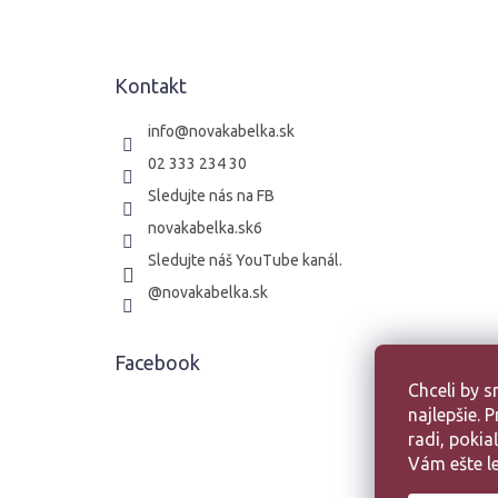
p
ä
t
Kontakt
i
e
info
@
novakabelka.sk
02 333 234 30
Sledujte nás na FB
novakabelka.sk6
Sledujte náš YouTube kanál.
@novakabelka.sk
Facebook
Chceli by 
najlepšie.
radi, poki
Vám ešte le