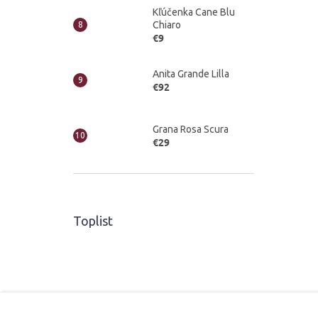
Kľúčenka Cane Blu
Chiaro
€9
Anita Grande Lilla
€92
Grana Rosa Scura
€29
Toplist
Z
á