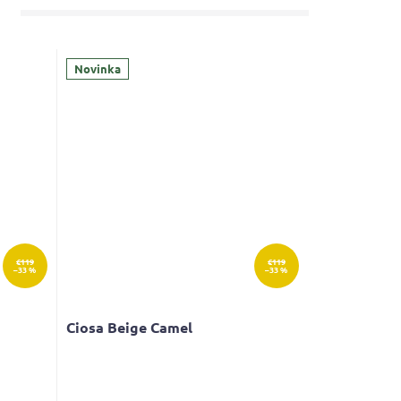
Novinka
€119
€119
–33 %
–33 %
Ciosa Beige Camel