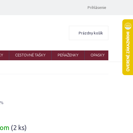
Prihlásenie
Nákupný
Prázdny košík
košík
KY
CESTOVNÉ TAŠKY
PEŇAŽENKY
OPASKY
ŠATKY
 %
ová
dom
(2 ks)