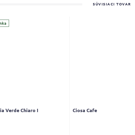
SÚVISIACI TOVAR
nka
a Verde Chiaro I
Ciosa Cafe
Priemerné
hodnotenie