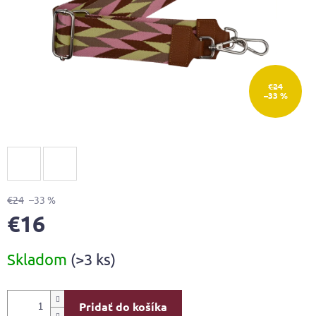
€24
–33 %
€24
–33 %
€16
Jednotková
Skladom
(>3 ks)
cena:
Pridať do košíka