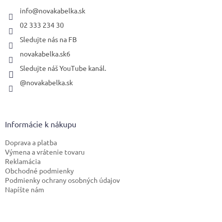
t
i
info
@
novakabelka.sk
e
02 333 234 30
Sledujte nás na FB
novakabelka.sk6
Sledujte náš YouTube kanál.
@novakabelka.sk
Informácie k nákupu
Doprava a platba
Výmena a vrátenie tovaru
Reklamácia
Obchodné podmienky
Podmienky ochrany osobných údajov
Napíšte nám