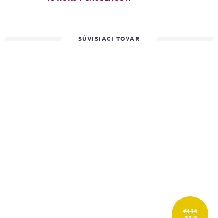
SÚVISIACI TOVAR
€114
–34 %