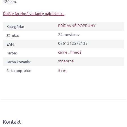
120 cm.
Ďalšie farebné varianty nájdete tu.
PRÍDAVNÉ POPRUHY
Kategória
:
24 mesiacov
Záruka
:
0761212572135
EAN
:
camel
,
hnedá
Farba
:
strieorná
Farba kovania
:
5 cm
Šírka popruhu
:
Z
á
p
ä
Kontakt