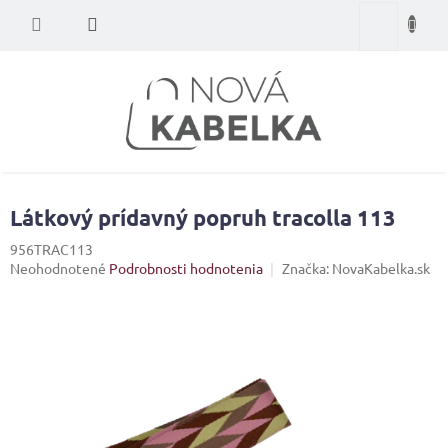
Prejsť
Nákupný
na
obsah
košík
Látkový prídavný popruh tracolla 113
956TRAC113
Priemerné
Neohodnotené
Podrobnosti hodnotenia
Značka:
NovaKabelka.sk
hodnotenie
produktu
je
0,0
z
5
hviezdičiek.