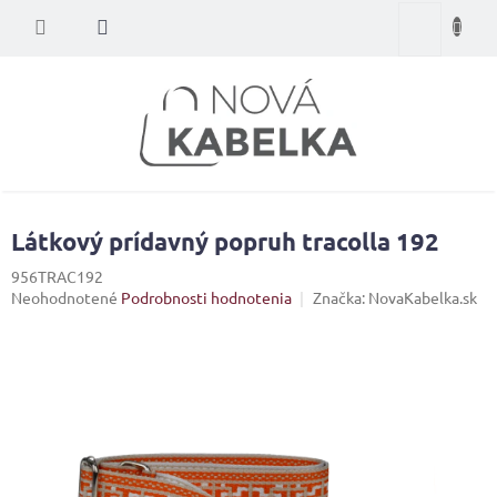
Prejsť
Nákupný
na
obsah
košík
Látkový prídavný popruh tracolla 192
956TRAC192
Priemerné
Neohodnotené
Podrobnosti hodnotenia
Značka:
NovaKabelka.sk
hodnotenie
produktu
je
0,0
z
5
hviezdičiek.