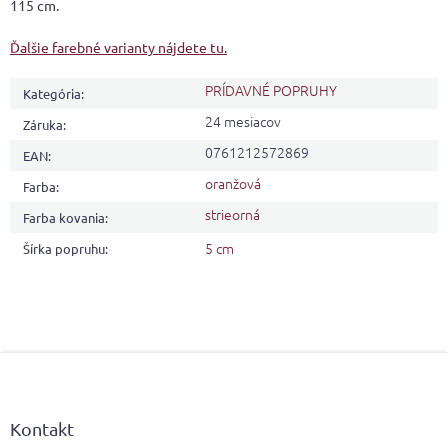
115 cm.
Ďalšie farebné varianty nájdete tu.
PRÍDAVNÉ POPRUHY
Kategória
:
24 mesiacov
Záruka
:
0761212572869
EAN
:
oranžová
Farba
:
strieorná
Farba kovania
:
5 cm
Šírka popruhu
:
Z
á
p
ä
Kontakt