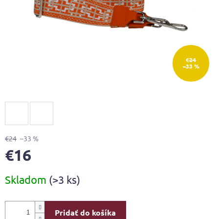
€24
–33 %
€24
–33 %
€16
Jednotková
Skladom
(>3 ks)
cena:
Pridať do košíka