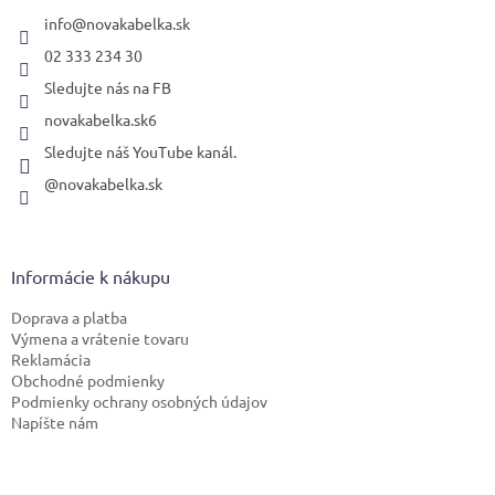
t
i
info
@
novakabelka.sk
e
02 333 234 30
Sledujte nás na FB
novakabelka.sk6
Sledujte náš YouTube kanál.
@novakabelka.sk
Informácie k nákupu
Doprava a platba
Výmena a vrátenie tovaru
Reklamácia
Obchodné podmienky
Podmienky ochrany osobných údajov
Napíšte nám