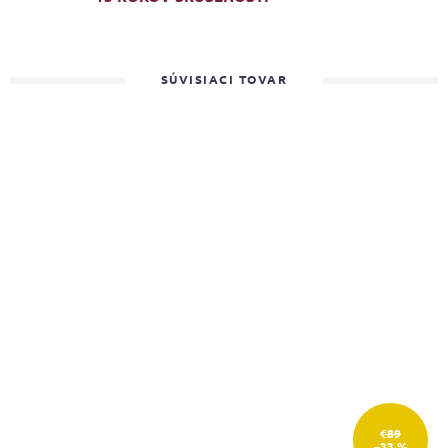
SÚVISIACI TOVAR
€89
–33 %