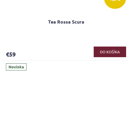
Tea Rossa Scura
Priemerné
hodnotenie
produktu
DO KOŠÍKA
€59
je
4,1
z
Novinka
5
hviezdičiek.