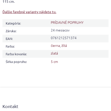
115 cm.
Ďalšie farebné varianty nájdete tu.
PRÍDAVNÉ POPRUHY
Kategória
:
24 mesiacov
Záruka
:
0761212571374
EAN
:
čierna
,
žltá
Farba
:
zlatá
Farba kovania
:
5 cm
Šírka popruhu
:
Z
á
p
ä
Kontakt