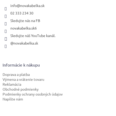
t
i
info
@
novakabelka.sk
e
02 333 234 30
Sledujte nás na FB
novakabelka.sk6
Sledujte náš YouTube kanál.
@novakabelka.sk
Informácie k nákupu
Doprava a platba
Výmena a vrátenie tovaru
Reklamácia
Obchodné podmienky
Podmienky ochrany osobných údajov
Napíšte nám