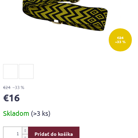
€24
–33 %
€24
–33 %
€16
Jednotková
Skladom
(>3 ks)
cena:
Pridať do košíka