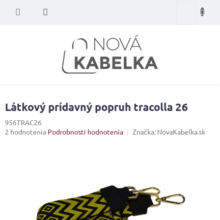
Prejsť
Nákupný
na
obsah
košík
Látkový prídavný popruh tracolla 26
956TRAC26
Priemerné
2 hodnotenia
Podrobnosti hodnotenia
Značka:
NovaKabelka.sk
hodnotenie
produktu
je
5,0
z
5
hviezdičiek.