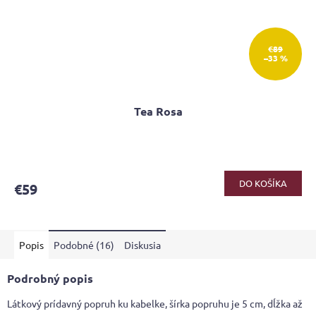
€89
–33 %
Tea Rosa
Priemerné
hodnotenie
produktu
DO KOŠÍKA
€59
je
4,2
z
5
Popis
Podobné (16)
Diskusia
hviezdičiek.
Podrobný popis
Látkový prídavný popruh ku kabelke, šírka popruhu je 5 cm, dĺžka až