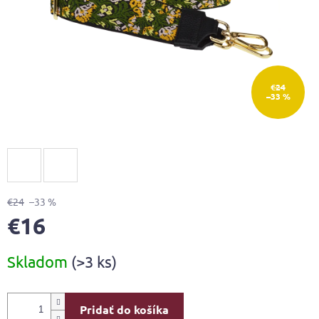
€24
–33 %
€24
–33 %
€16
Jednotková
Skladom
(>3 ks)
cena:
Pridať do košíka