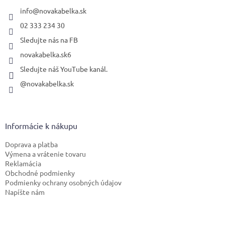
t
i
info
@
novakabelka.sk
e
02 333 234 30
Sledujte nás na FB
novakabelka.sk6
Sledujte náš YouTube kanál.
@novakabelka.sk
Informácie k nákupu
Doprava a platba
Výmena a vrátenie tovaru
Reklamácia
Obchodné podmienky
Podmienky ochrany osobných údajov
Napíšte nám