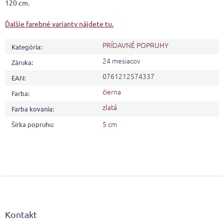
120 cm.
Ďalšie farebné varianty nájdete tu.
PRÍDAVNÉ POPRUHY
Kategória
:
24 mesiacov
Záruka
:
0761212574337
EAN
:
čierna
Farba
:
zlatá
Farba kovania
:
5 cm
Šírka popruhu
:
Z
á
p
ä
Kontakt