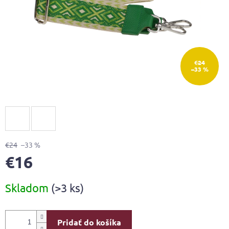
€24
–33 %
€24
–33 %
€16
Jednotková
Skladom
(>3 ks)
cena:
Pridať do košíka