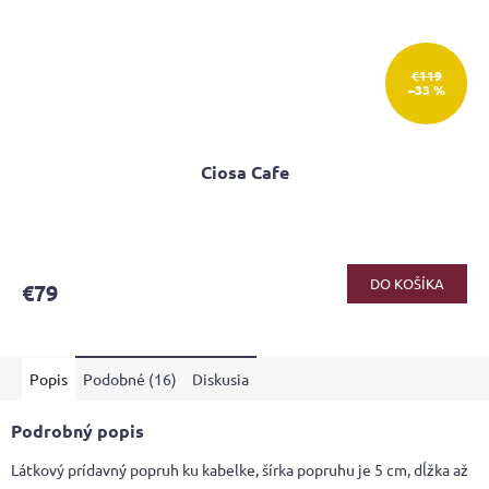
€119
–33 %
Ciosa Cafe
Priemerné
hodnotenie
produktu
DO KOŠÍKA
€79
je
4,2
z
5
Popis
Podobné (16)
Diskusia
hviezdičiek.
Podrobný popis
Látkový prídavný popruh ku kabelke, šírka popruhu je 5 cm, dĺžka až