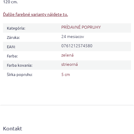
120 cm.
Ďalšie farebné varianty nájdete tu.
PRÍDAVNÉ POPRUHY
Kategória
:
24 mesiacov
Záruka
:
0761212574580
EAN
:
zelená
Farba
:
strieorná
Farba kovania
:
5 cm
Šírka popruhu
:
Z
á
p
ä
Kontakt