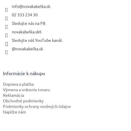
t
i
info
@
novakabelka.sk
e
02 333 234 30
Sledujte nás na FB
novakabelka.sk6
Sledujte náš YouTube kanál.
@novakabelka.sk
Informácie k nákupu
Doprava a platba
Výmena a vrátenie tovaru
Reklamácia
Obchodné podmienky
Podmienky ochrany osobných údajov
Napíšte nám