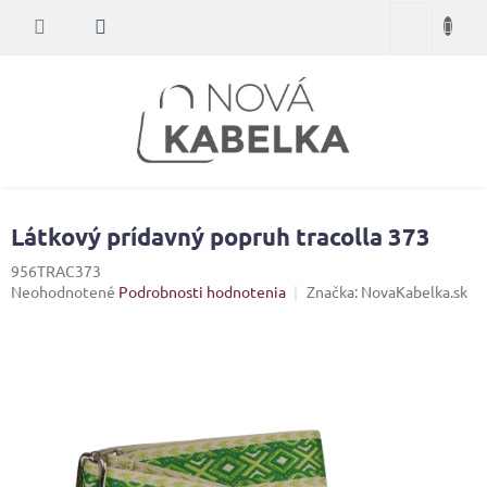
Prejsť
Nákupný
na
obsah
košík
Látkový prídavný popruh tracolla 373
956TRAC373
Priemerné
Neohodnotené
Podrobnosti hodnotenia
Značka:
NovaKabelka.sk
hodnotenie
produktu
je
0,0
z
5
hviezdičiek.