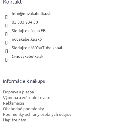
ä
Kontakt
t
i
info
@
novakabelka.sk
e
02 333 234 30
Sledujte nás na FB
novakabelka.sk6
Sledujte náš YouTube kanál.
@novakabelka.sk
Informácie k nákupu
Doprava a platba
Výmena a vrátenie tovaru
Reklamácia
Obchodné podmienky
Podmienky ochrany osobných údajov
Napíšte nám