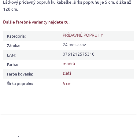
Látkový prídavný popruh ku kabelke, šírka popruhu je 5 cm, dĺžka až
120 cm.
Ďalšie farebné varianty nájdete tu.
PRÍDAVNÉ POPRUHY
Kategória
:
24 mesiacov
Záruka
:
0761212575310
EAN
:
modrá
Farba
:
zlatá
Farba kovania
:
5 cm
Šírka popruhu
:
Z
á
p