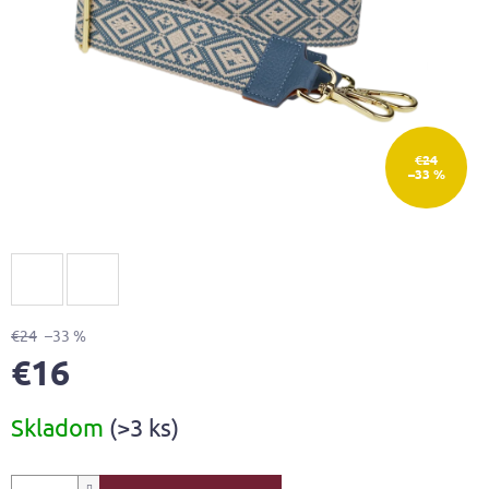
€24
–33 %
€24
–33 %
€16
Jednotková
Skladom
(>3 ks)
cena: