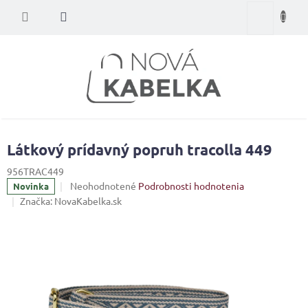
Prejsť
Nákupný
na
obsah
košík
Látkový prídavný popruh tracolla 449
956TRAC449
Priemerné
Neohodnotené
Podrobnosti hodnotenia
Novinka
hodnotenie
Značka:
NovaKabelka.sk
produktu
je
0,0
z
5
hviezdičiek.