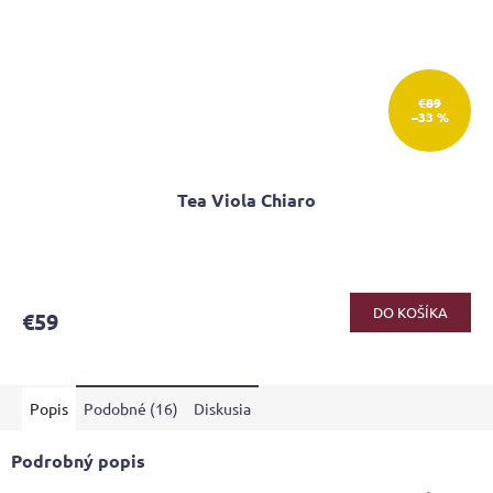
€89
–33 %
Tea Viola Chiaro
Priemerné
hodnotenie
produktu
DO KOŠÍKA
€59
je
4,2
z
5
Popis
Podobné (16)
Diskusia
hviezdičiek.
Podrobný popis