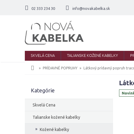
Prejsť
na
02 333 234 30
info@novakabelka.sk
obsah
SKVELÁ CENA
TALIANSKE KOŽENÉ KABELKY
P
Domov
PRÍDAVNÉ POPRUHY
Látkový prídavný popruh trac
Látk
B
Kategórie
Preskočiť
o
Novin
kategórie
č
n
Skvelá Cena
ý
p
Talianske kožené kabelky
a
Kožené kabelky
n