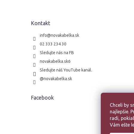
p
ä
t
Kontakt
i
e
info
@
novakabelka.sk
02 333 234 30
Sledujte nás na FB
novakabelka.sk6
Sledujte náš YouTube kanál.
@novakabelka.sk
Facebook
Chceli by 
najlepšie.
radi, poki
Vám ešte le