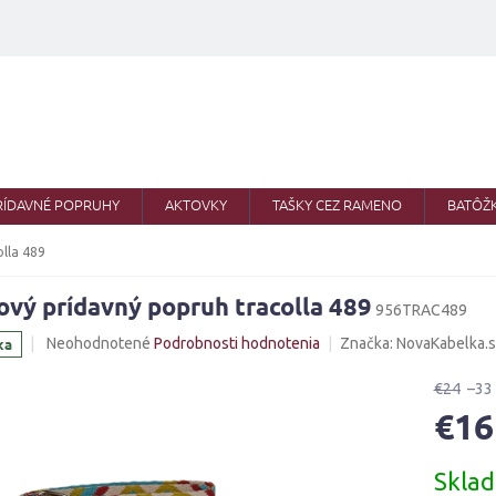
RÍDAVNÉ POPRUHY
AKTOVKY
TAŠKY CEZ RAMENO
BATÔŽ
olla 489
ový prídavný popruh tracolla 489
956TRAC489
Priemerné
ka
Neohodnotené
Podrobnosti hodnotenia
Značka:
NovaKabelka.
hodnotenie
produktu
€24
–33
je
€16
0,0
z
Jednotk
5
Skla
cena:
hviezdičiek.