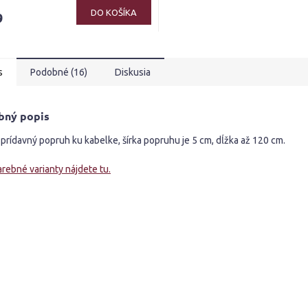
ktu
DO KOŠÍKA
9
s
Podobné (16)
Diskusia
ičiek.
bný popis
prídavný popruh ku kabelke, šírka popruhu je 5 cm, dĺžka až 120 cm.
arebné varianty nájdete tu.