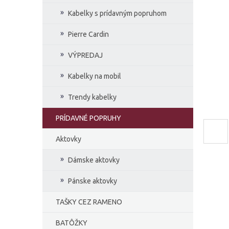
e
Kabelky s prídavným popruhom
l
Pierre Cardin
VÝPREDAJ
Kabelky na mobil
Trendy kabelky
PRÍDAVNÉ POPRUHY
Aktovky
Dámske aktovky
Pánske aktovky
TAŠKY CEZ RAMENO
BATÔŽKY