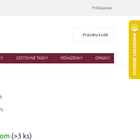
Prihlásenie
Nákupný
Prázdny košík
košík
KY
CESTOVNÉ TAŠKY
PEŇAŽENKY
OPASKY
ŠATKY
sk
 %
ová
dom
(>3 ks)