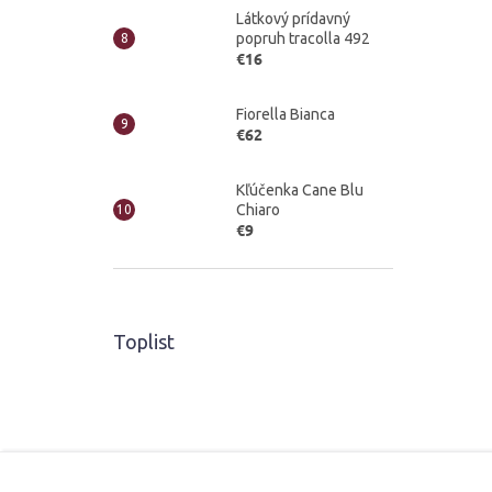
Látkový prídavný
popruh tracolla 492
€16
Fiorella Bianca
€62
Kľúčenka Cane Blu
Chiaro
€9
Toplist
Z
á