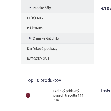
€10
Pánske šály
KĽÚČENKY
DÁŽDNIKY
Dámske dáždniky
Darčekové poukazy
BATÔŽKY 2V1
Top 10 produktov
Fede
Látkový prídavný
popruh tracolla 111
€16
Priem
hodno