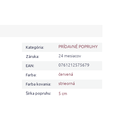
PRÍDAVNÉ POPRUHY
Kategória
:
24 mesiacov
Záruka
:
0761212575679
EAN
:
červená
Farba
:
strieorná
Farba kovania
:
5 cm
Šírka popruhu
: