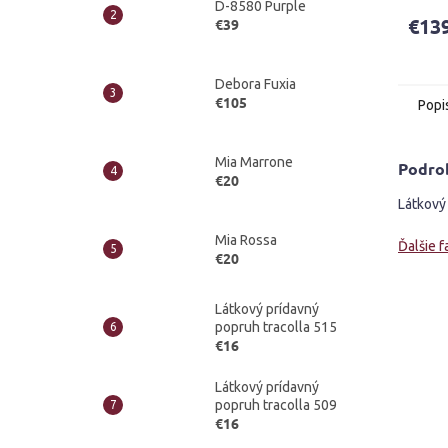
D-8580 Purple
produ
€13
€39
je
4,6
z
Debora Fuxia
5
€105
Popi
hviezd
Mia Marrone
Podro
€20
Látkový 
Mia Rossa
Ďalšie f
€20
Látkový prídavný
popruh tracolla 515
€16
Látkový prídavný
popruh tracolla 509
€16