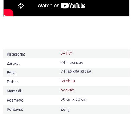
ŠATKY
Kategória
:
24 mesiacov
Záruka
:
7426839608966
EAN
:
farebná
Farba
:
hodváb
Materiál
:
50 cm x 50 cm
Rozmery
:
Ženy
Pohlavie
: