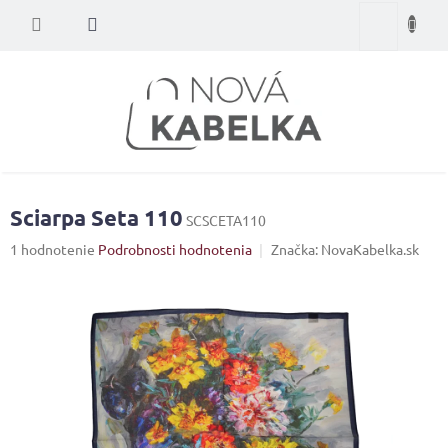
Prejsť
Nákupný
na
obsah
košík
Sciarpa Seta 110
SCSCETA110
Priemerné
1 hodnotenie
Podrobnosti hodnotenia
Značka:
NovaKabelka.sk
hodnotenie
produktu
je
5,0
z
5
hviezdičiek.