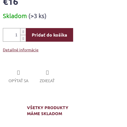
€16
Jednotková
Skladom
(>3 ks)
cena:
Pridať do košíka
Detailné informácie
OPÝTAŤ SA
ZDIEĽAŤ
VŠETKY PRODUKTY
MÁME SKLADOM