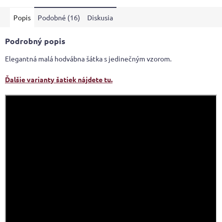
Popis
Podobné (16)
Diskusia
Podrobný popis
Elegantná malá hodvábna šátka s jedinečným vzorom.
Ďalšie varianty šatiek nájdete tu.