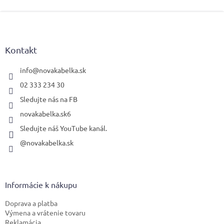
Z
á
p
ä
Kontakt
t
i
info
@
novakabelka.sk
e
02 333 234 30
Sledujte nás na FB
novakabelka.sk6
Sledujte náš YouTube kanál.
@novakabelka.sk
Informácie k nákupu
Doprava a platba
Výmena a vrátenie tovaru
Reklamácia