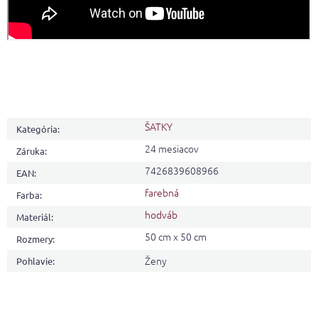
ŠATKY
Kategória
:
24 mesiacov
Záruka
:
7426839608966
EAN
:
farebná
Farba
:
hodváb
Materiál
:
50 cm x 50 cm
Rozmery
:
Ženy
Pohlavie
: