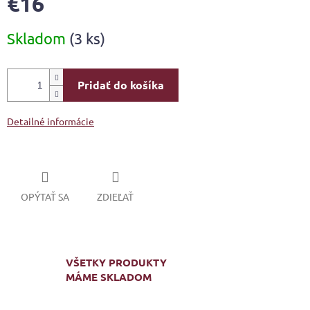
€16
Jednotková
Skladom
(3 ks)
cena:
Pridať do košíka
Detailné informácie
OPÝTAŤ SA
ZDIEĽAŤ
VŠETKY PRODUKTY
MÁME SKLADOM