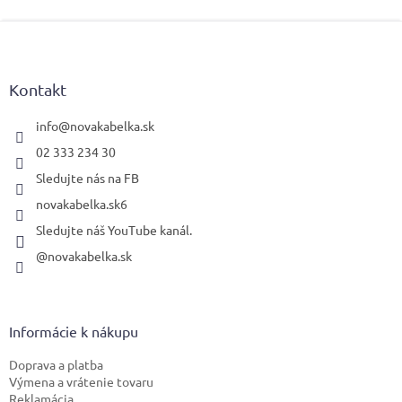
Z
á
p
ä
Kontakt
t
i
info
@
novakabelka.sk
e
02 333 234 30
Sledujte nás na FB
novakabelka.sk6
Sledujte náš YouTube kanál.
@novakabelka.sk
Informácie k nákupu
Doprava a platba
Výmena a vrátenie tovaru
Reklamácia