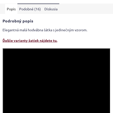
Popis
Podobné (16)
Diskusia
Podrobný popis
Elegantná malá hodvábna šátka s jedinečným vzorom.
Ďalšie varianty šatiek nájdete tu.