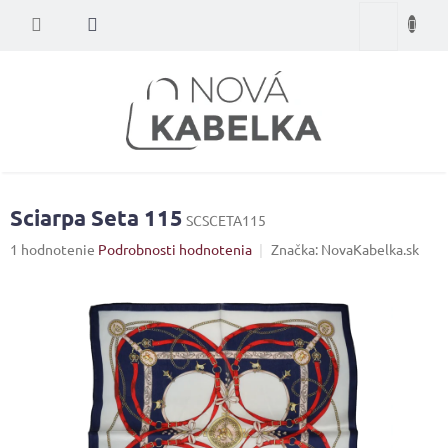
Prejsť
Nákupný
na
obsah
košík
Sciarpa Seta 115
SCSCETA115
Priemerné
1 hodnotenie
Podrobnosti hodnotenia
Značka:
NovaKabelka.sk
hodnotenie
produktu
je
5,0
z
5
hviezdičiek.