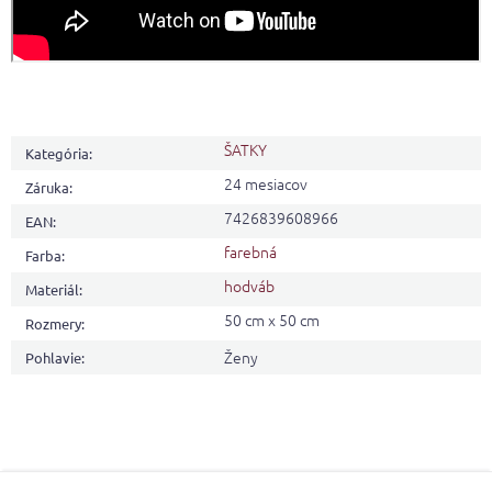
ŠATKY
Kategória
:
24 mesiacov
Záruka
:
7426839608966
EAN
:
farebná
Farba
:
hodváb
Materiál
:
50 cm x 50 cm
Rozmery
:
Ženy
Pohlavie
:
Z