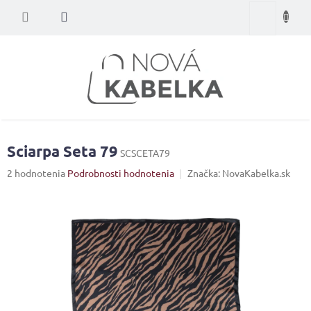
Prejsť
Nákupný
na
obsah
košík
Sciarpa Seta 79
SCSCETA79
Priemerné
2 hodnotenia
Podrobnosti hodnotenia
Značka:
NovaKabelka.sk
hodnotenie
produktu
je
5,0
z
5
hviezdičiek.