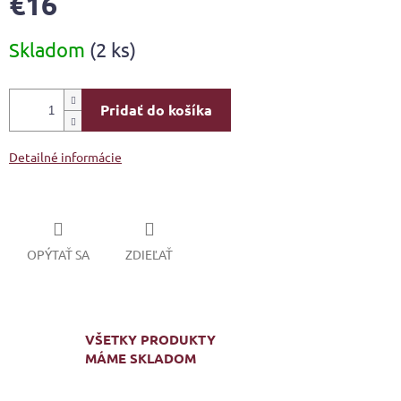
€16
Jednotková
Skladom
(2 ks)
cena:
Pridať do košíka
Detailné informácie
OPÝTAŤ SA
ZDIEĽAŤ
VŠETKY PRODUKTY
MÁME SKLADOM