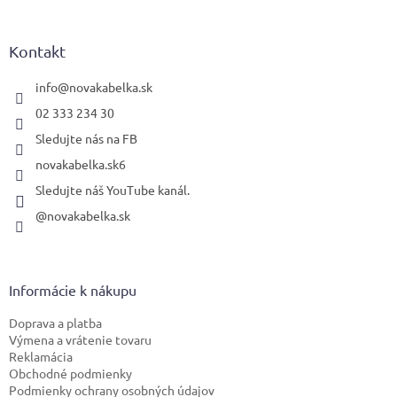
á
p
ä
Kontakt
t
i
info
@
novakabelka.sk
e
02 333 234 30
Sledujte nás na FB
novakabelka.sk6
Sledujte náš YouTube kanál.
@novakabelka.sk
Informácie k nákupu
Doprava a platba
Výmena a vrátenie tovaru
Reklamácia
Obchodné podmienky
Podmienky ochrany osobných údajov