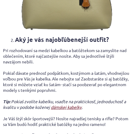
Aký je vás najobľúbenejší outfit?
Pri rozhodovaní sa medzi kabelkou a batôžtekom sa zamyslite nad
oblečením, ktoré najčastejšie nosíte. Aby sa jednotlivé štýli
navzájom nebili.
Pokiaľ dávate prednosť podpätkom, kostýmom a šatám, vhodnejšou
voľbou pre Vás je kabelka. Ale nebojte sa! Zaobstaráte si aj batôžky,
ktoré si môžete vziať ku šatám- stačí sa poobzerať po elegantnom
modely s tenkými popruhmi.
Tip:
Pokiaš zvolíte kabelku, vsaďte na praktickosť, jednoduchosť a
kvalitu v podobe koženej
dámskej kabelky
.
Je Váš štýl skôr športovejší? Nosíte najradšej tenisky a rifle? Potom
sa Vám budú hodiť praktické batôžky na jedno rameno!