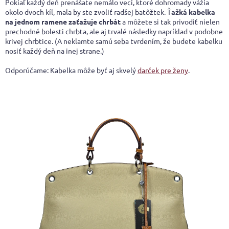
Pokiaľ každý deň prenášate nemálo vecí, ktoré dohromady vážia
okolo dvoch kíl, mala by ste zvoliť radšej batôžtek. Ť
ažká kabelka
na jednom ramene zaťažuje chrbát
a môžete si tak privodiť nielen
prechodné bolesti chrbta, ale aj trvalé následky napríklad v podobne
krivej chrbtice. (A neklamte samú seba tvrdením, že budete kabelku
nosiť každý deň na inej strane.)
Odporúčame: Kabelka môže byť aj skvelý
darček pre ženy
.