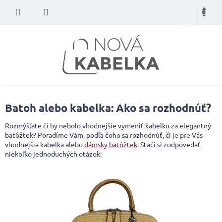
Prejsť
Nákupný
na
obsah
košík
Batoh alebo kabelka: Ako sa rozhodnúť?
Rozmýšľate či by nebolo vhodnejšie vymeniť kabelku za elegantný
batôžtek? Poradíme Vám, podľa čoho sa rozhodnúť, či je pre Vás
vhodnejšia kabelka alebo
dámsky batôžtek
. Stačí si zodpovedať
niekoľko jednoduchých otázok: