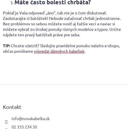
Máte často bolesti chrbáta?
Pokiaľ je Vaša odpoveď ,,áno", tak nie je o čom diskutovať.
Zaobstarajte si batôžtek! Nebude zaťažovať chrbát jednostranne.
Bez problémov so sebou môžete nosiť aj ťažšie veci a naviac si
môžete vybrať zo širokej ponuky rôznych modelov a typov. Určite
nájdete ten pravý batôžtek práve pre seba.
TIP:
Chcete ušetriť? Sledujte pravidelne ponuku našeho e-shopu,
občas ponúkame
výpredaj dámskych kabeliek
.
Z
á
p
ä
Kontakt
t
i
info
@
novakabelka.sk
e
02 333 234 30