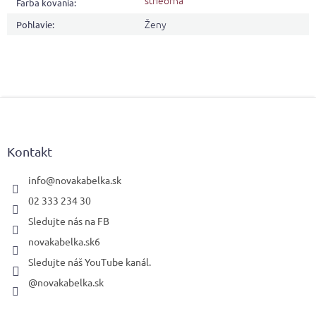
strieorná
Farba kovania
:
Ženy
Pohlavie
:
Z
á
p
ä
Kontakt
t
i
info
@
novakabelka.sk
e
02 333 234 30
Sledujte nás na FB
novakabelka.sk6
Sledujte náš YouTube kanál.
@novakabelka.sk