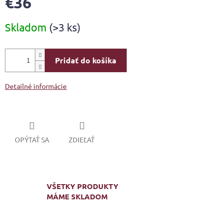
€36
Jednotková
Skladom
(>3 ks)
cena:
Pridať do košíka
Detailné informácie
OPÝTAŤ SA
ZDIEĽAŤ
VŠETKY PRODUKTY
MÁME SKLADOM