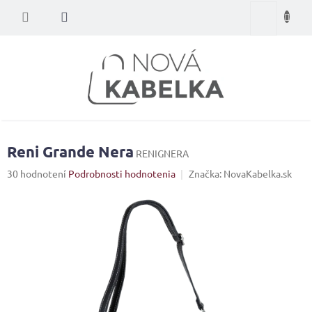
Prejsť
Nákupný
na
obsah
košík
Reni Grande Nera
RENIGNERA
Priemerné
30 hodnotení
Podrobnosti hodnotenia
Značka:
NovaKabelka.sk
hodnotenie
produktu
je
4,1
z
5
hviezdičiek.