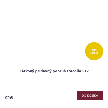
€24
–33 %
Látkový prídavný popruh tracolla 512
DO KOŠÍKA
€16