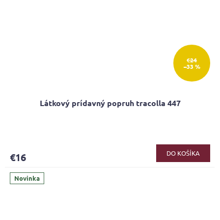
€24
–33 %
Látkový prídavný popruh tracolla 447
DO KOŠÍKA
€16
Novinka