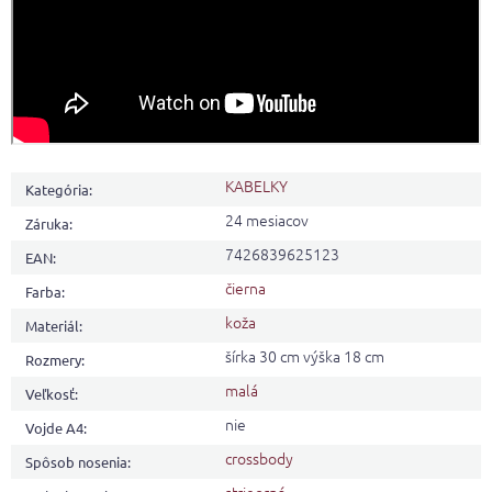
KABELKY
Kategória
:
24 mesiacov
Záruka
:
7426839625123
EAN
:
čierna
Farba
:
koža
Materiál
:
šírka 30 cm výška 18 cm
Rozmery
:
malá
Veľkosť
:
nie
Vojde A4
:
crossbody
Spôsob nosenia
: