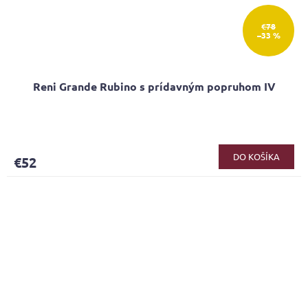
€78
–33 %
Reni Grande Rubino s prídavným popruhom IV
DO KOŠÍKA
€52