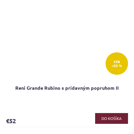
€78
–33 %
Reni Grande Rubino s prídavným popruhom II
DO KOŠÍKA
€52