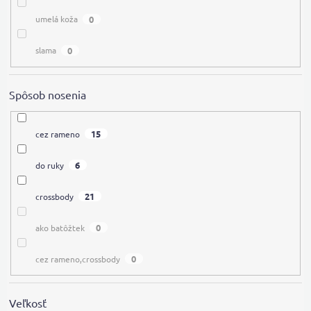
0
umelá koža
0
slama
Spôsob nosenia
15
cez rameno
6
do ruky
21
crossbody
0
ako batôžtek
0
cez rameno,crossbody
Veľkosť