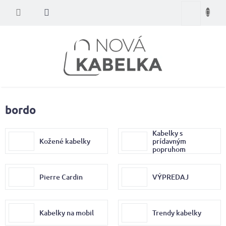
Prejsť
Nákupný
na
obsah
košík
bordo
Kabelky s
Kožené kabelky
prídavným
popruhom
Pierre Cardin
VÝPREDAJ
Kabelky na mobil
Trendy kabelky