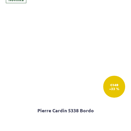
5
hviezdičiek.
€149
–33 %
Pierre Cardin 5338 Bordo