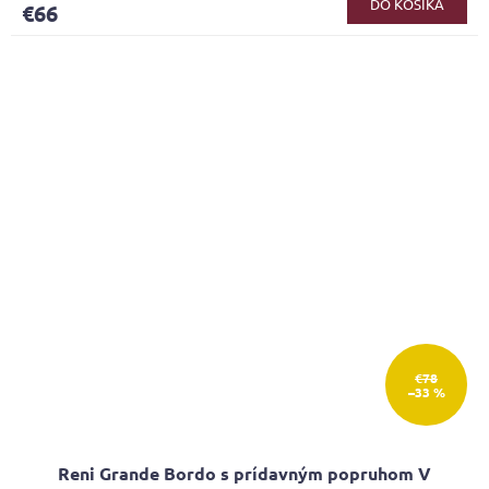
DO KOŠÍKA
€66
je
4,4
z
5
hviezdičiek.
€78
–33 %
Reni Grande Bordo s prídavným popruhom V