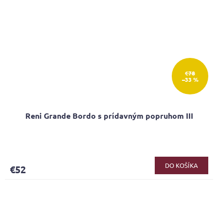
€78
–33 %
Reni Grande Bordo s prídavným popruhom III
DO KOŠÍKA
€52