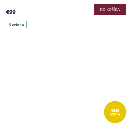
DO KOŠÍKA
€99
Novinka
€223
–33 %