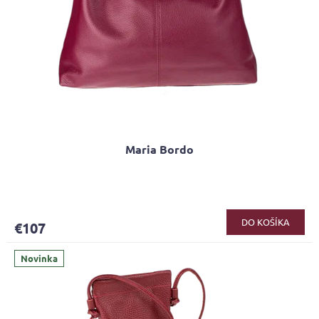
u
k
t
o
v
Maria Bordo
DO KOŠÍKA
€107
Novinka