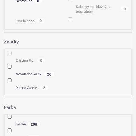
8
Bestseller
Kabelky s prídavným
0
popruhom
0
Skvelá cena
Značky
0
Cristina Rui
26
NovaKabelka.sk
2
Pierre Cardin
Farba
206
čierna