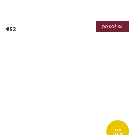
DO KOŠÍKA
€52
€78
–33 %