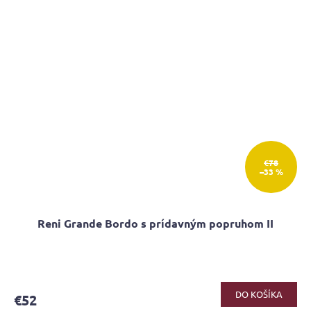
€78
–33 %
Reni Grande Bordo s prídavným popruhom II
DO KOŠÍKA
€52