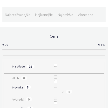
R
a
Najpredávanejšie
Najlacnejšie
Najdrahšie
Abecedne
d
e
n
i
Cena
e
€
20
€
149
p
r
o
d
28
Na sklade
u
k
t
0
Akcia
o
5
Novinka
v
0
Tip
0
Výpredaj