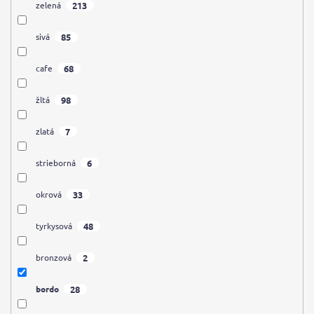
213
zelená
85
sivá
68
cafe
98
žltá
7
zlatá
6
strieborná
33
okrová
48
tyrkysová
2
bronzová
28
bordo