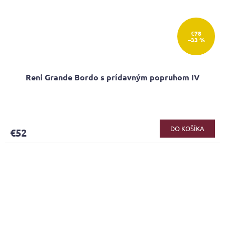
€78
–33 %
Reni Grande Bordo s prídavným popruhom IV
Priemerné
hodnotenie
produktu
DO KOŠÍKA
€52
je
5,0
z
5
hviezdičiek.