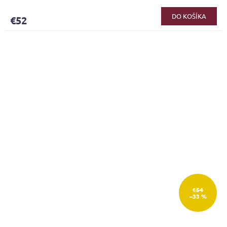
DO KOŠÍKA
€52
€54
–33 %