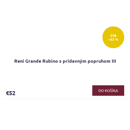
€78
–33 %
Reni Grande Rubino s prídavným popruhom III
DO KOŠÍKA
€52