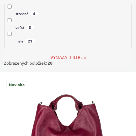
4
stredná
3
veľká
21
malá
VYMAZAŤ FILTRE
Zobrazených položiek:
28
V
Novinka
ý
p
i
s
p
r
o
d