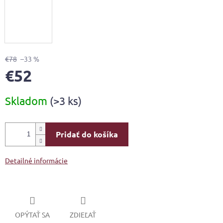
€78
–33 %
€52
Jednotková
Skladom
(>3 ks)
cena:
Pridať do košíka
Detailné informácie
OPÝTAŤ SA
ZDIEĽAŤ