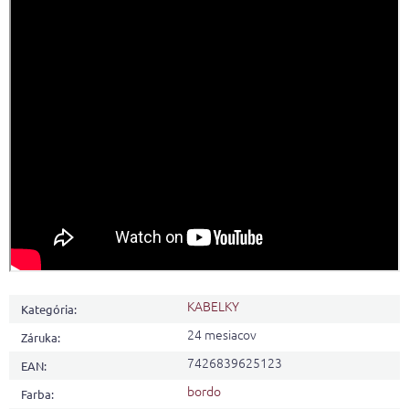
KABELKY
Kategória
:
24 mesiacov
Záruka
:
7426839625123
EAN
:
bordo
Farba
: