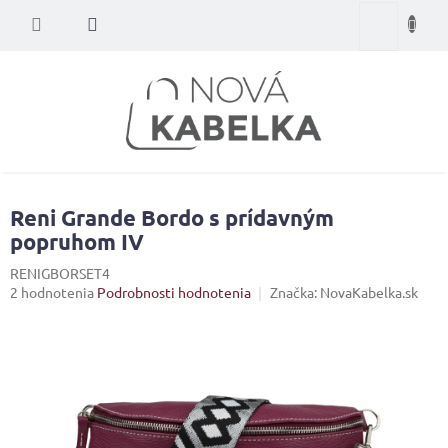
Prejsť
Nákupný
na
obsah
košík
Reni Grande Bordo s prídavným
popruhom IV
RENIGBORSET4
Priemerné
2 hodnotenia
Podrobnosti hodnotenia
Značka:
NovaKabelka.sk
hodnotenie
produktu
je
5,0
z
5
hviezdičiek.