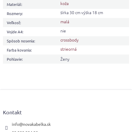
koža
Materiál
:
šírka 30 cm výška 18 cm
Rozmery
:
malá
Veľkosť
:
nie
Vojde A4
:
crossbody
Spôsob nosenia
:
strieorná
Farba kovania
:
Ženy
Pohlavie
:
Z
á
p
ä
Kontakt
t
i
info
@
novakabelka.sk
e