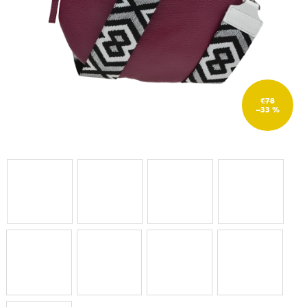
€78
–33 %