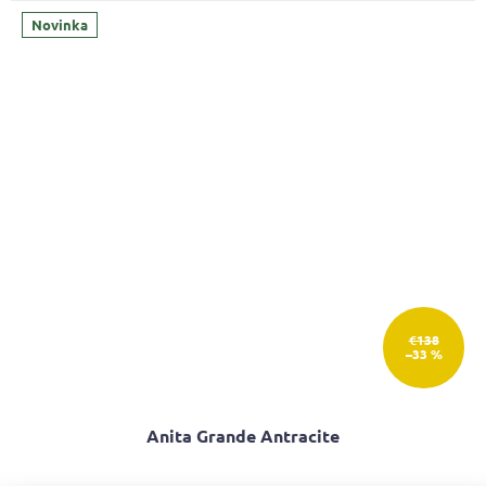
5,0
z
Novinka
5
hviezdičiek.
€138
–33 %
Anita Grande Antracite