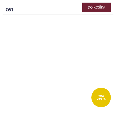
DO KOŠÍKA
€61
€92
–33 %