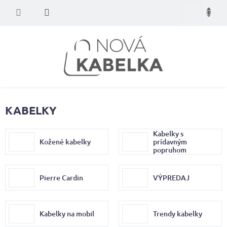
Prejsť
Nákupný
na
obsah
košík
KABELKY
Kabelky s
Kožené kabelky
prídavným
popruhom
Pierre Cardin
VÝPREDAJ
Kabelky na mobil
Trendy kabelky