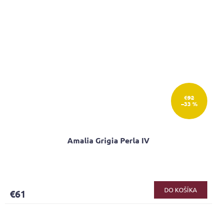
€92
–33 %
Amalia Grigia Perla IV
DO KOŠÍKA
€61