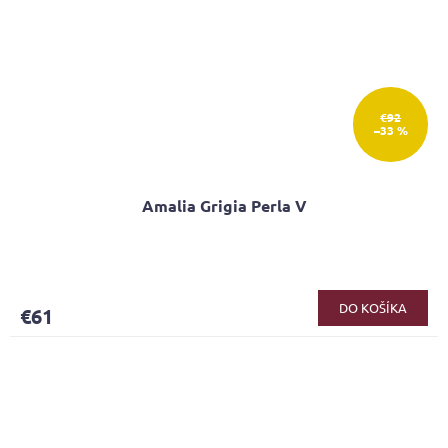
€92
–33 %
Amalia Grigia Perla V
DO KOŠÍKA
€61