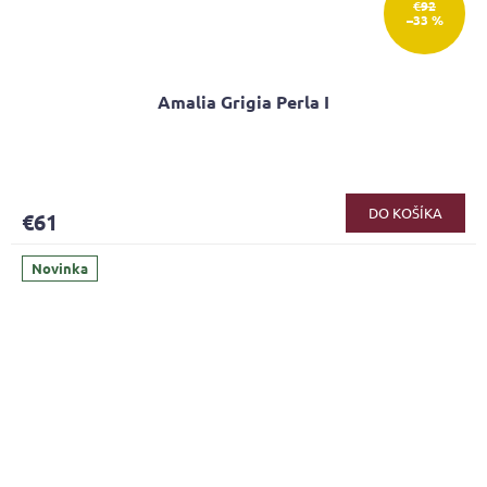
€92
–33 %
Amalia Grigia Perla I
DO KOŠÍKA
€61
Novinka