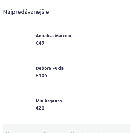
Najpredávanejšie
Annalisa Marrone
€49
Debora Fuxia
€105
Mia Argento
€20
R
a