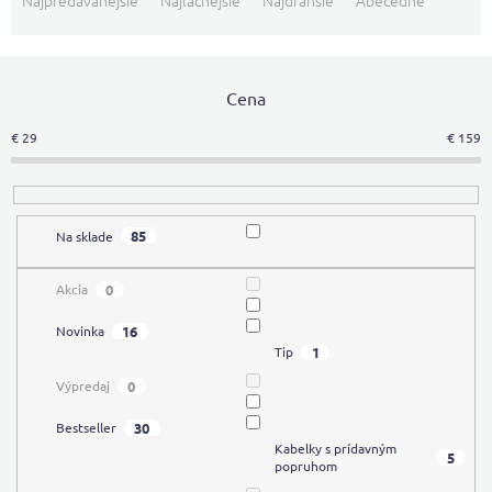
Najpredávanejšie
Najlacnejšie
Najdrahšie
Abecedne
d
e
n
i
Cena
e
€
29
€
159
p
r
o
d
85
Na sklade
u
k
t
0
Akcia
o
16
Novinka
v
1
Tip
0
Výpredaj
30
Bestseller
Kabelky s prídavným
5
popruhom