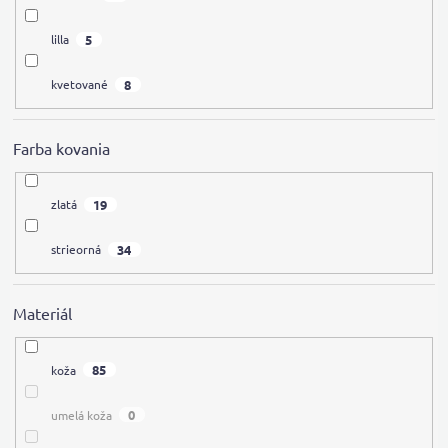
5
lilla
8
kvetované
Farba kovania
19
zlatá
34
strieorná
Materiál
85
koža
0
umelá koža