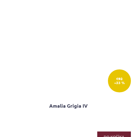
€92
–33 %
Amalia Grigia IV
DO KOŠÍKA