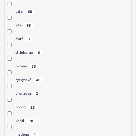
68
cafe
98
žltá
7
zlatá
6
strieborná
33
okrová
48
tyrkysová
2
bronzová
28
bordo
18
khaki
1
medená