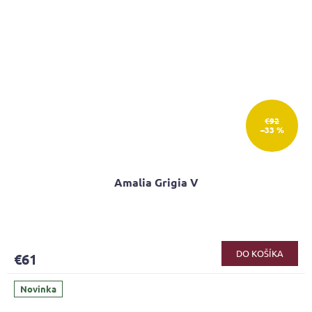
€92
–33 %
Amalia Grigia V
DO KOŠÍKA
€61
Novinka