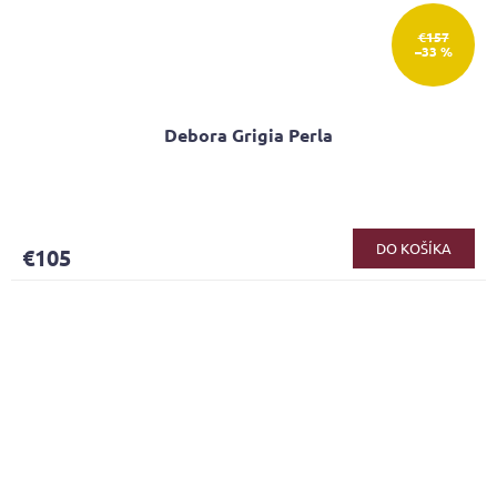
€157
–33 %
Debora Grigia Perla
DO KOŠÍKA
€105