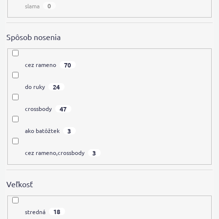
0
slama
Spôsob nosenia
70
cez rameno
24
do ruky
47
crossbody
3
ako batôžtek
3
cez rameno,crossbody
Veľkosť
18
stredná