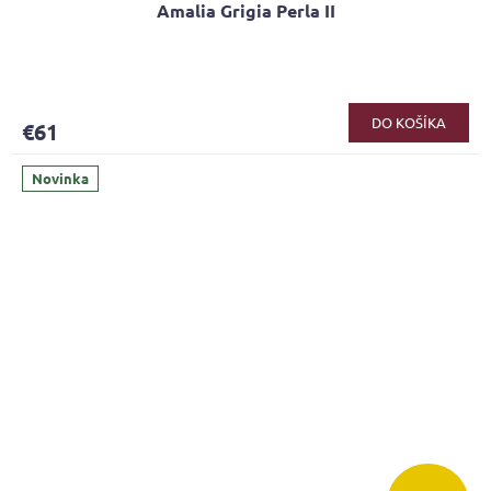
Amalia Grigia Perla II
DO KOŠÍKA
€61
Novinka