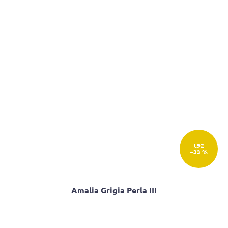
€92
–33 %
Amalia Grigia Perla III