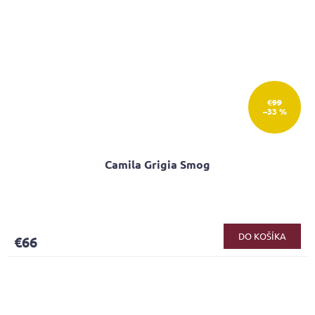
€99
–33 %
Camila Grigia Smog
DO KOŠÍKA
€66