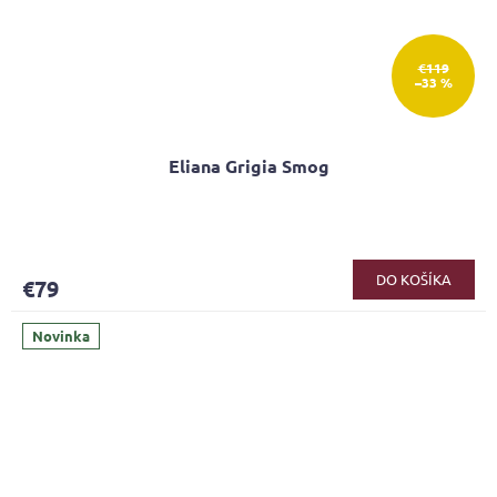
€119
–33 %
Eliana Grigia Smog
DO KOŠÍKA
€79
Novinka