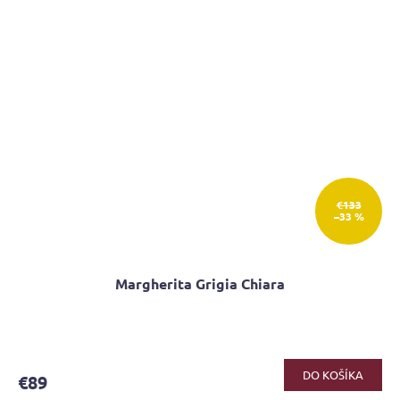
€133
–33 %
Margherita Grigia Chiara
Priemerné
hodnotenie
produktu
DO KOŠÍKA
€89
je