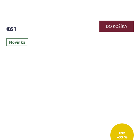
DO KOŠÍKA
€61
Novinka
€92
–33 %