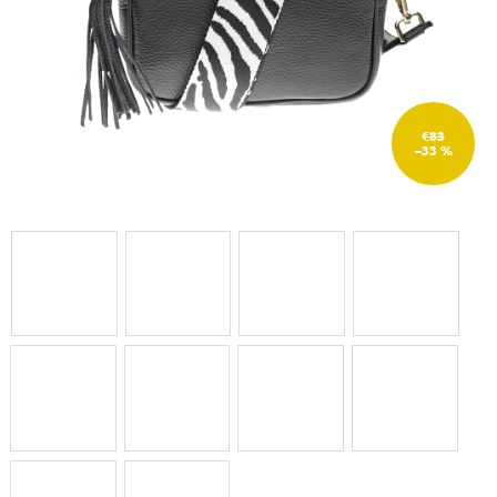
€83
–33 %