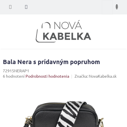
Prejsť
Nákupný
na
obsah
košík
Bala Nera s prídavným popruhom
72915NERAP1
Priemerné
6 hodnotení
Podrobnosti hodnotenia
Značka:
NovaKabelka.sk
hodnotenie
produktu
je
4,8
z
5
hviezdičiek.