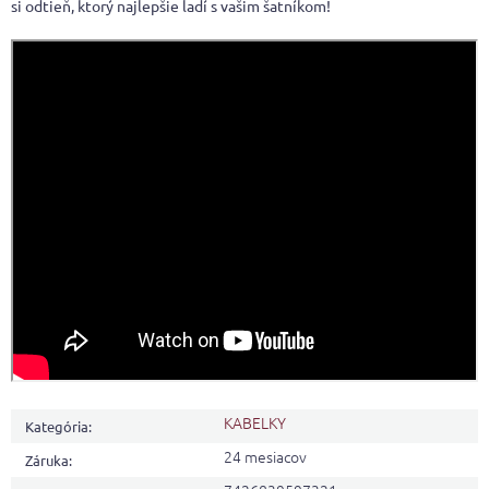
si odtieň, ktorý najlepšie ladí s vašim šatníkom!
KABELKY
Kategória
:
24 mesiacov
Záruka
: