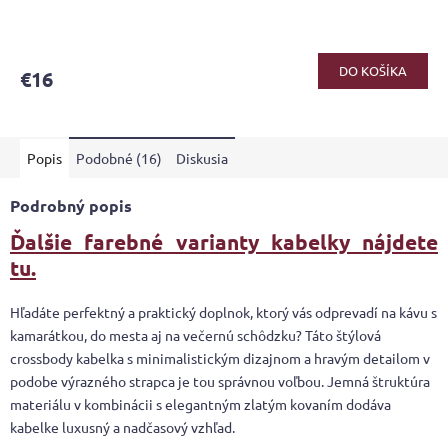
DO KOŠÍKA
€16
Popis
Podobné (16)
Diskusia
Podrobný popis
Ďalšie farebné varianty kabelky nájdete
tu.
Hľadáte perfektný a praktický doplnok, ktorý vás odprevadí na kávu s
kamarátkou, do mesta aj na večernú schôdzku? Táto štýlová
crossbody kabelka s minimalistickým dizajnom a hravým detailom v
podobe výrazného strapca je tou správnou voľbou. Jemná štruktúra
materiálu v kombinácii s elegantným zlatým kovaním dodáva
kabelke luxusný a nadčasový vzhľad.