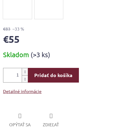
€83
–33 %
€55
Jednotková
Skladom
(>3 ks)
cena:
Pridať do košíka
Detailné informácie
OPÝTAŤ SA
ZDIEĽAŤ