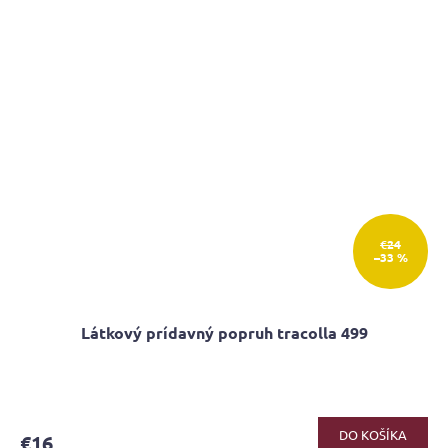
€24
–33 %
Látkový prídavný popruh tracolla 499
DO KOŠÍKA
€16