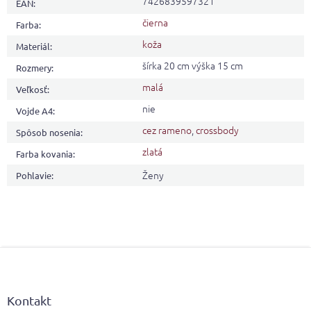
7426839597321
EAN
:
čierna
Farba
:
koža
Materiál
:
šírka 20 cm výška 15 cm
Rozmery
:
malá
Veľkosť
:
nie
Vojde A4
:
cez rameno
,
crossbody
Spôsob nosenia
:
zlatá
Farba kovania
:
Ženy
Pohlavie
:
Z
á
p
ä
Kontakt