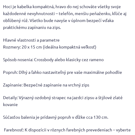
Hoci je kabelka kompaktná, hravo do nej schováte všetky svoje
každodenné nevyhnutnosti – telefón, menšiu peňaženku, kľúče aj
obľúbený rúž. Všetko bude navyše v úplnom bezpečí vďaka
praktickému zapínaniu na zips.
Hlavné vlastnosti a parametre
Rozmery: 20 x 15 cm (ideálna kompaktná veľkosť)
Spôsob nosenia: Crossbody alebo klasicky cez rameno
Popruh: Dlhý a ľahko nastaviteľný pre vaše maximálne pohodlie
Zapínanie: Bezpečné zapínanie na vrchný zips
Detaily: Výrazný ozdobný strapec na jazdci zipsu a štýlové zlaté
kovanie
Súčasťou balenia je prídavný popruh v dĺžke cca 130 cm.
Farebnosť: K dispozícii v rôznych farebných prevedeniach – vyberte