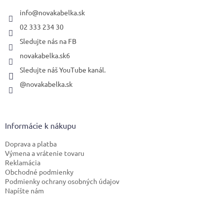
t
i
info
@
novakabelka.sk
e
02 333 234 30
Sledujte nás na FB
novakabelka.sk6
Sledujte náš YouTube kanál.
@novakabelka.sk
Informácie k nákupu
Doprava a platba
Výmena a vrátenie tovaru
Reklamácia
Obchodné podmienky
Podmienky ochrany osobných údajov
Napíšte nám