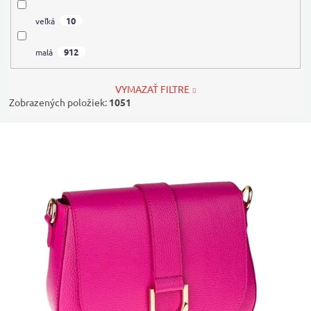
10
veľká
912
malá
VYMAZAŤ FILTRE
Zobrazených položiek:
1051
V
ý
p
i
s
p
r
o
d
u
k