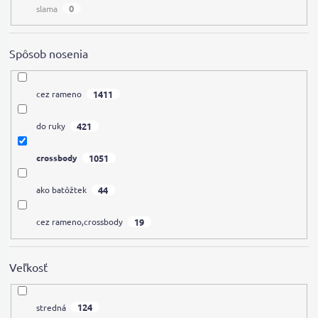
0
slama
Spôsob nosenia
1411
cez rameno
421
do ruky
1051
crossbody
44
ako batôžtek
19
cez rameno,crossbody
Veľkosť
124
stredná