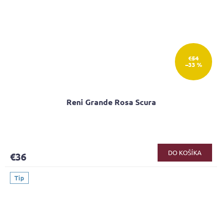
€54
–33 %
Reni Grande Rosa Scura
Priemerné
hodnotenie
produktu
DO KOŠÍKA
€36
je
5,0
z
Tip
5
hviezdičiek.