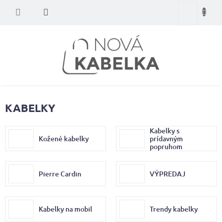
Prejsť
Nákupný
na
obsah
košík
KABELKY
Kabelky s
Kožené kabelky
prídavným
popruhom
Pierre Cardin
VÝPREDAJ
Kabelky na mobil
Trendy kabelky