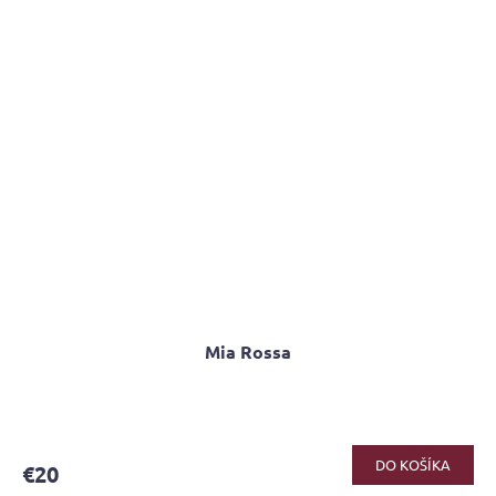
Mia Rossa
Priemerné
hodnotenie
produktu
DO KOŠÍKA
€20
je