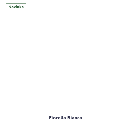
5,0
z
Novinka
5
hviezdičiek.
Fiorella Bianca