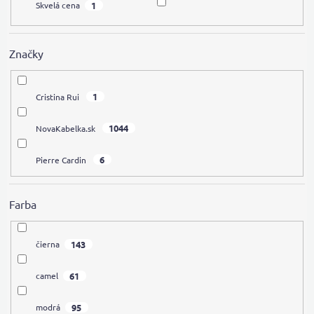
1
Skvelá cena
Značky
1
Cristina Rui
1044
NovaKabelka.sk
6
Pierre Cardin
Farba
143
čierna
61
camel
95
modrá