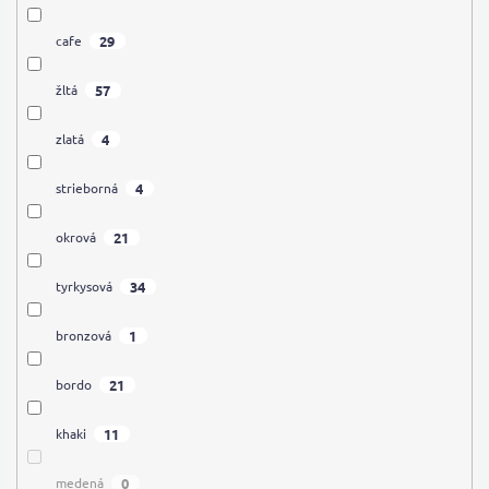
29
cafe
57
žltá
4
zlatá
4
strieborná
21
okrová
34
tyrkysová
1
bronzová
21
bordo
11
khaki
0
medená