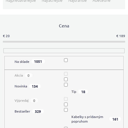
Najpredávanejšie
Najlacnejšie
Najdrahšie
Abecedne
d
e
n
i
Cena
e
€
20
€
189
p
r
o
d
1051
Na sklade
u
k
t
0
Akcia
o
134
Novinka
v
18
Tip
0
Výpredaj
329
Bestseller
Kabelky s prídavným
161
popruhom