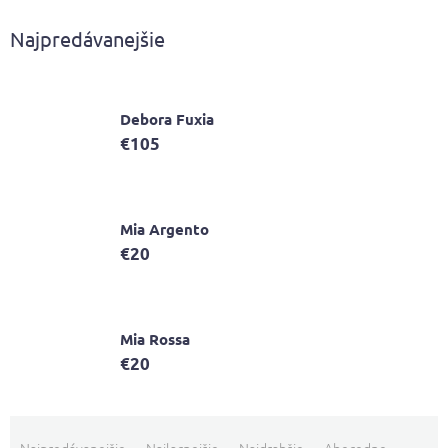
Najpredávanejšie
Debora Fuxia
€105
Mia Argento
€20
Mia Rossa
€20
R
a