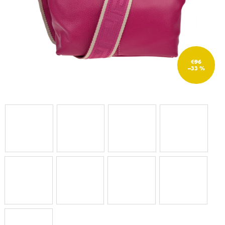
€96
–33 %