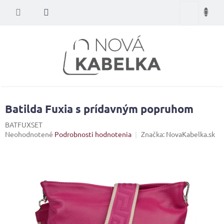
Prejsť
Nákupný
na
obsah
košík
Batilda Fuxia s prídavným popruhom
BATFUXSET
Priemerné
Neohodnotené
Podrobnosti hodnotenia
Značka:
NovaKabelka.sk
hodnotenie
produktu
je
0,0
z
5
hviezdičiek.