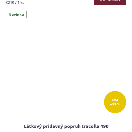
Jednotková
€219 / 1 ks
4,1
cena:
z
Novinka
5
hviezdičiek.
€24
–33 %
Látkový prídavný popruh tracolla 490