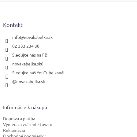
Z
á
p
ä
Kontakt
t
i
info
@
novakabelka.sk
e
02 333 234 30
Sledujte nás na FB
novakabelka.sk6
Sledujte náš YouTube kanál.
@novakabelka.sk
Informácie k nákupu
Doprava a platba
Výmena a vrátenie tovaru
Reklamácia
Obchodné podmienky