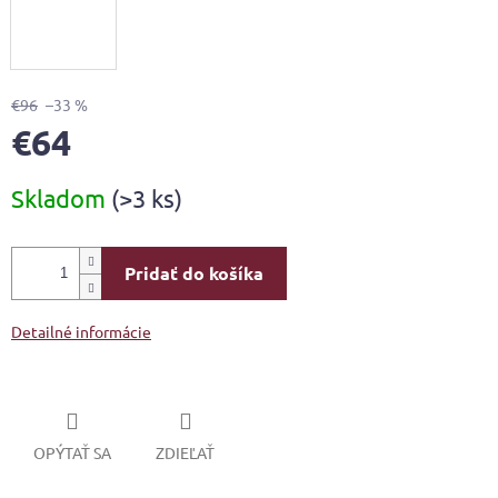
€96
–33 %
€64
Jednotková
Skladom
(>3 ks)
cena:
Pridať do košíka
Detailné informácie
OPÝTAŤ SA
ZDIEĽAŤ