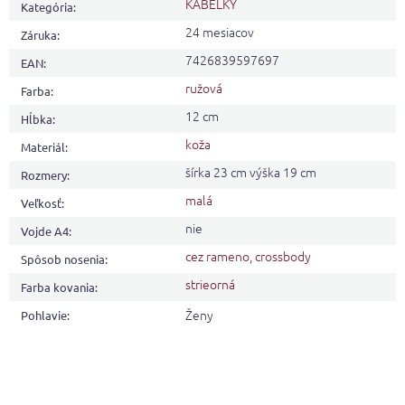
KABELKY
Kategória
:
24 mesiacov
Záruka
:
7426839597697
EAN
:
ružová
Farba
:
12 cm
Hĺbka
:
koža
Materiál
:
šírka 23 cm výška 19 cm
Rozmery
:
malá
Veľkosť
:
nie
Vojde A4
:
cez rameno
,
crossbody
Spôsob nosenia
:
strieorná
Farba kovania
:
Ženy
Pohlavie
: