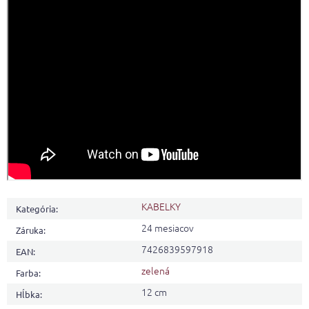
KABELKY
Kategória
:
24 mesiacov
Záruka
:
7426839597918
EAN
:
zelená
Farba
:
12 cm
Hĺbka
: