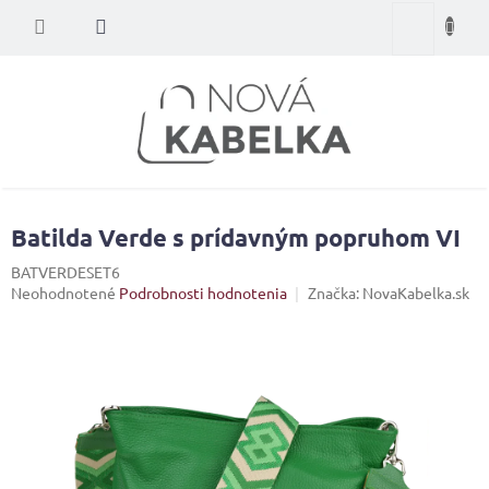
Prejsť
Nákupný
na
obsah
košík
Batilda Verde s prídavným popruhom VI
BATVERDESET6
Priemerné
Neohodnotené
Podrobnosti hodnotenia
Značka:
NovaKabelka.sk
hodnotenie
produktu
je
0,0
z
5
hviezdičiek.