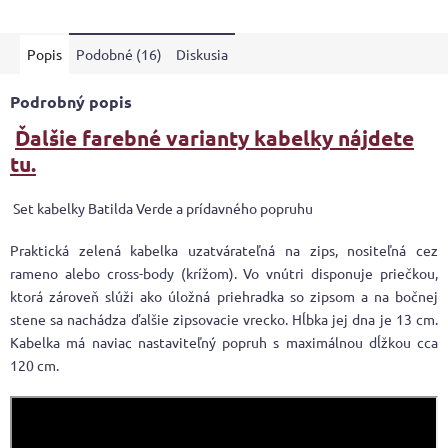
z
5
Popis
Podobné (16)
Diskusia
hviezdičiek.
Podrobný popis
Ďalšie farebné varianty kabelky nájdete
tu.
Set kabelky Batilda Verde a prídavného popruhu
Praktická zelená kabelka uzatvárateľná na zips, nositeľná cez
rameno alebo cross-body (krížom). Vo vnútri disponuje priečkou,
ktorá zároveň slúži ako úložná priehradka so zipsom a na bočnej
stene sa nachádza ďalšie zipsovacie vrecko. Hĺbka jej dna je 13 cm.
Kabelka má naviac nastaviteľný popruh s maximálnou dĺžkou cca
120 cm.