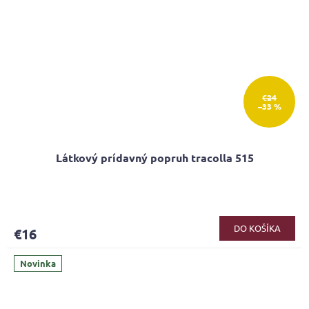
€24
–33 %
Látkový prídavný popruh tracolla 515
Priemerné
hodnotenie
produktu
DO KOŠÍKA
€16
je
5,0
z
Novinka
5
hviezdičiek.