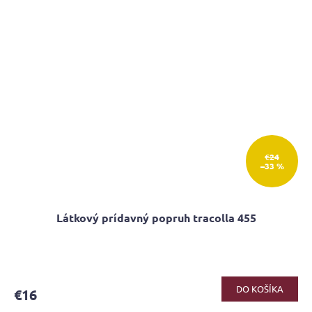
€24
–33 %
Látkový prídavný popruh tracolla 455
Priemerné
hodnotenie
produktu
DO KOŠÍKA
€16
je
5,0