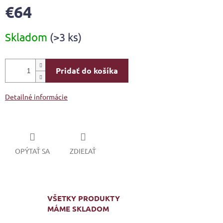
€64
Jednotková
Skladom
(>3 ks)
cena:
Pridať do košíka
Detailné informácie
OPÝTAŤ SA
ZDIEĽAŤ
VŠETKY PRODUKTY
MÁME SKLADOM