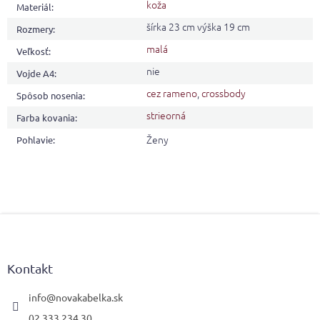
koža
Materiál
:
šírka 23 cm výška 19 cm
Rozmery
:
malá
Veľkosť
:
nie
Vojde A4
:
cez rameno
,
crossbody
Spôsob nosenia
:
strieorná
Farba kovania
:
Ženy
Pohlavie
:
Z
á
p
ä
Kontakt
t
i
info
@
novakabelka.sk
e
02 333 234 30