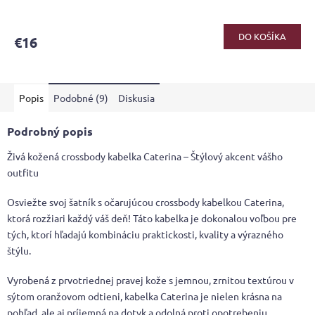
DO KOŠÍKA
€16
Popis
Podobné (9)
Diskusia
Podrobný popis
Živá kožená crossbody kabelka Caterina – Štýlový akcent vášho
outfitu
Osviežte svoj šatník s očarujúcou crossbody kabelkou Caterina,
ktorá rozžiari každý váš deň! Táto kabelka je dokonalou voľbou pre
tých, ktorí hľadajú kombináciu praktickosti, kvality a výrazného
štýlu.
Vyrobená z prvotriednej pravej kože s jemnou, zrnitou textúrou v
sýtom oranžovom odtieni, kabelka Caterina je nielen krásna na
pohľad, ale aj príjemná na dotyk a odolná proti opotrebeniu.