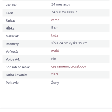
24 mesiacov
Záruka
:
7426839608867
EAN
:
camel
Farba
:
9 cm
Hĺbka
:
koža
Materiál
:
šírka 24 cm výška 19 cm
Rozmery
:
malá
Veľkosť
:
nie
Vojde A4
:
cez rameno
,
crossbody
Spôsob nosenia
:
zlatá
Farba kovania
:
Ženy
Pohlavie
:
Z