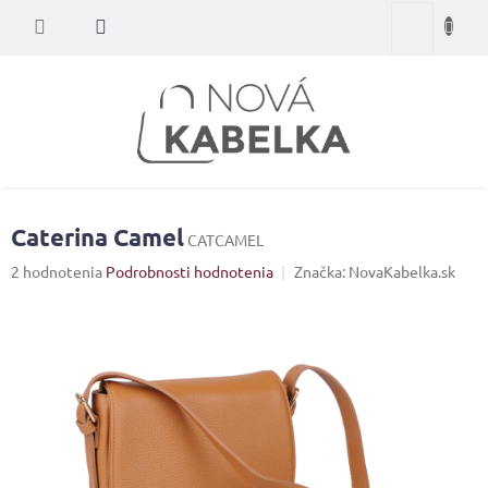
Prejsť
Nákupný
na
obsah
košík
Caterina Camel
CATCAMEL
Priemerné
2 hodnotenia
Podrobnosti hodnotenia
Značka:
NovaKabelka.sk
hodnotenie
produktu
je
5,0
z
5
hviezdičiek.