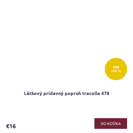
€24
–33 %
Látkový prídavný popruh tracolla 478
DO KOŠÍKA
€16