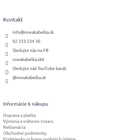
á
p
ä
Kontakt
t
i
info
@
novakabelka.sk
e
02 333 234 30
Sledujte nás na FB
novakabelka.sk6
Sledujte náš YouTube kanál.
@novakabelka.sk
Informácie k nákupu
Doprava a platba
Výmena a vrátenie tovaru
Reklamácia
Obchodné podmienky
Podmienky ochrany osobných údajov