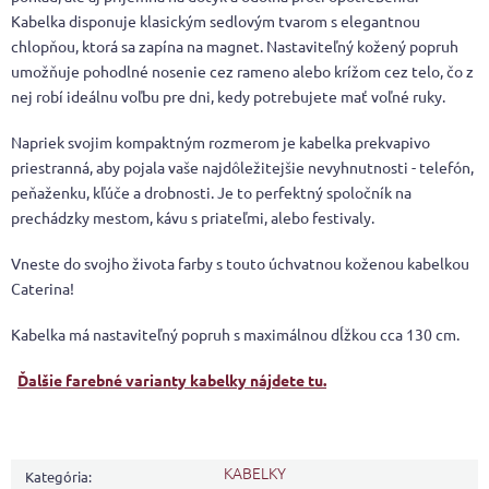
Kabelka disponuje klasickým sedlovým tvarom s elegantnou
chlopňou, ktorá sa zapína na magnet. Nastaviteľný kožený popruh
umožňuje pohodlné nosenie cez rameno alebo krížom cez telo, čo z
nej robí ideálnu voľbu pre dni, kedy potrebujete mať voľné ruky.
Napriek svojim kompaktným rozmerom je kabelka prekvapivo
priestranná, aby pojala vaše najdôležitejšie nevyhnutnosti - telefón,
peňaženku, kľúče a drobnosti. Je to perfektný spoločník na
prechádzky mestom, kávu s priateľmi, alebo festivaly.
Vneste do svojho života farby s touto úchvatnou koženou kabelkou
Caterina!
Kabelka má nastaviteľný popruh s maximálnou dĺžkou cca 130 cm.
Ďalšie farebné varianty kabelky nájdete tu.
KABELKY
Kategória
: