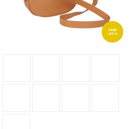
€129
–33 %