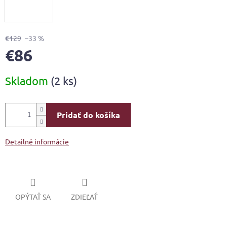
€129
–33 %
€86
Jednotková
Skladom
(2 ks)
cena:
Pridať do košíka
Detailné informácie
OPÝTAŤ SA
ZDIEĽAŤ