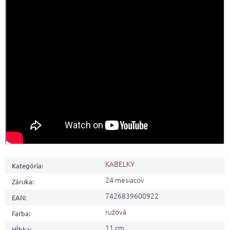
KABELKY
Kategória
:
24 mesiacov
Záruka
:
7426839600922
EAN
:
ružová
Farba
:
11 cm
Hĺbka
: