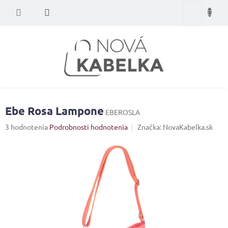
Prejsť
Nákupný
na
obsah
košík
Ebe Rosa Lampone
EBEROSLA
Priemerné
3 hodnotenia
Podrobnosti hodnotenia
Značka:
NovaKabelka.sk
hodnotenie
produktu
je
4,7
z
5
hviezdičiek.