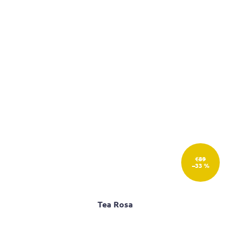
z
5
hviezdičiek.
€89
–33 %
Tea Rosa