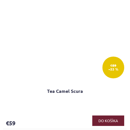
€89
–33 %
Tea Camel Scura
Priemerné
hodnotenie
produktu
DO KOŠÍKA
€59
je
4,0