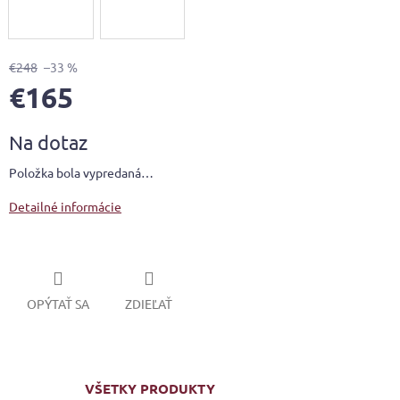
€248
–33 %
€165
Jednotková
Na dotaz
cena:
Položka bola vypredaná…
Detailné informácie
OPÝTAŤ SA
ZDIEĽAŤ
VŠETKY PRODUKTY