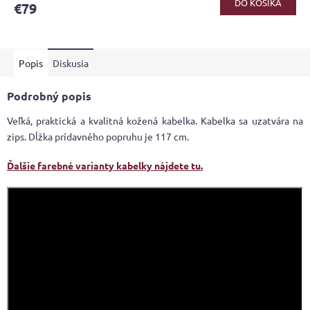
DO KOŠÍKA
€79
je
4,4
z
5
Popis
Diskusia
hviezdičiek.
Podrobný popis
Veľká, praktická a kvalitná kožená kabelka. Kabelka sa uzatvára na
zips. Dĺžka prídavného popruhu je 117 cm.
Ďalšie farebné varianty kabelky nájdete tu.