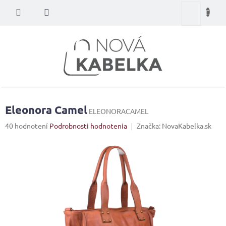
Prejsť
Nákupný
na
obsah
košík
Eleonora Camel
ELEONORACAMEL
Priemerné
40 hodnotení
Podrobnosti hodnotenia
Značka:
NovaKabelka.sk
hodnotenie
produktu
je
4,1
z
5
hviezdičiek.