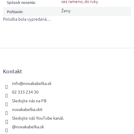
cez rameno
,
do ruky
Spôsob nosenia
:
Ženy
Pohlavie
:
Položka bola vypredaná…
Z
á
p
ä
Kontakt
t
i
info
@
novakabelka.sk
e
02 333 234 30
Sledujte nás na FB
novakabelka.sk6
Sledujte náš YouTube kanál.
@novakabelka.sk