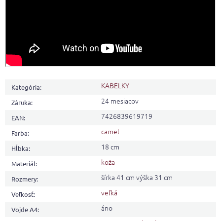
KABELKY
Kategória
:
24 mesiacov
Záruka
:
7426839619719
EAN
:
camel
Farba
:
18 cm
Hĺbka
:
koža
Materiál
:
šírka 41 cm výška 31 cm
Rozmery
:
veľká
Veľkosť
:
áno
Vojde A4
: