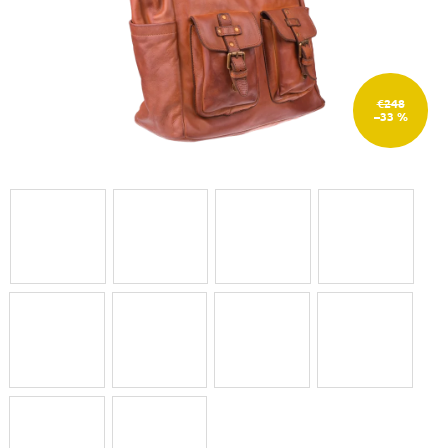
€248
–33 %