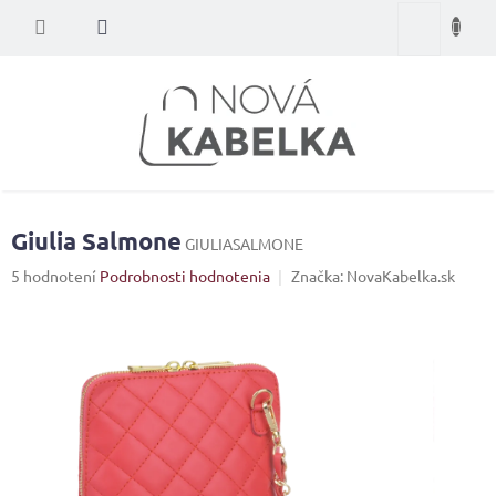
Prejsť
Nákupný
na
obsah
košík
Giulia Salmone
GIULIASALMONE
Priemerné
5 hodnotení
Podrobnosti hodnotenia
Značka:
NovaKabelka.sk
hodnotenie
produktu
je
3,8
z
5
hviezdičiek.