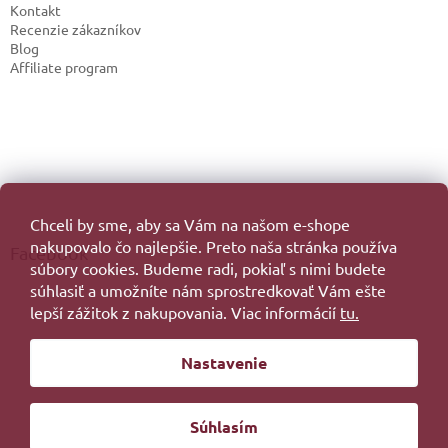
Kontakt
Recenzie zákazníkov
Blog
Affiliate program
Chceli by sme, aby sa Vám na našom e-shope
nakupovalo čo najlepšie. Preto naša stránka používa
Facebook
súbory cookies. Budeme radi, pokiaľ s nimi budete
súhlasiť a umožníte nám sprostredkovať Vám ešte
lepší zážitok z nakupovania. Viac informácií
tu.
Vytvoril Shoptet
Nastavenie
Copyright 2026
. Všetky práva vyhradené.
Súhlasím
Redesign by
Filipesmedia 🧡