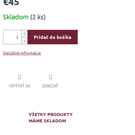
€45
Jednotková
Skladom
(2 ks)
cena:
Pridať do košíka
Detailné informácie
OPÝTAŤ SA
ZDIEĽAŤ
VŠETKY PRODUKTY
MÁME SKLADOM