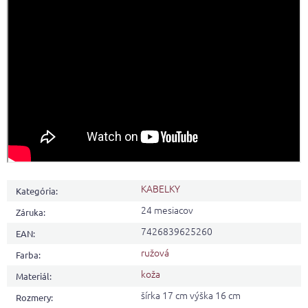
KABELKY
Kategória
:
24 mesiacov
Záruka
:
7426839625260
EAN
:
ružová
Farba
:
koža
Materiál
:
šírka 17 cm výška 16 cm
Rozmery
: