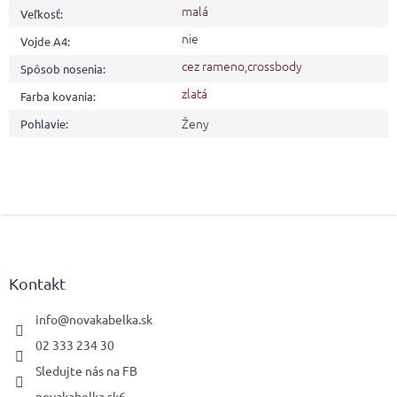
malá
Veľkosť
:
nie
Vojde A4
:
cez rameno,crossbody
Spôsob nosenia
:
zlatá
Farba kovania
:
Ženy
Pohlavie
:
Z
á
p
ä
Kontakt
t
i
info
@
novakabelka.sk
e
02 333 234 30
Sledujte nás na FB
novakabelka.sk6