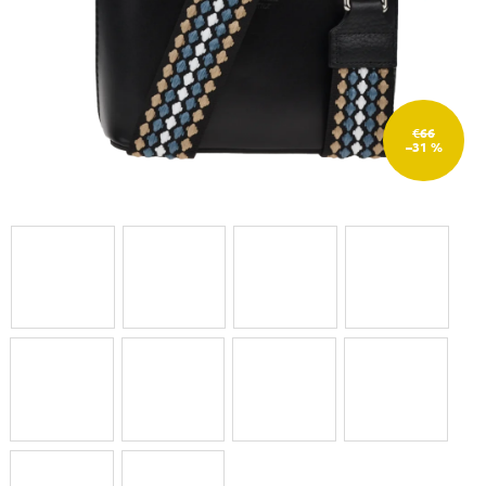
€66
–31 %