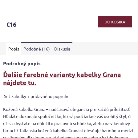
DO KOŠÍKA
€16
Popis
Podobné (16)
Diskusia
Podrobný popis
Ďalšie farebné varianty kabelky Grana
nájdete tu.
Set kabelky + prídavného popruhu
Kožená kabelka Grana – nadčasová elegancia pre každú príležitosť
Hľadáte dokonalú spoločníčku, ktorá podčiarkne váš osobitý štýl, či
už sa chystáte na dôležitú pracovnú schôdzku, alebo na víkendový
brunch? Talianska kožená kabelka Grana stelesňuje harmóniu medzi
vycibreným dizajnom, prvotriednym spracovaním a každodennou