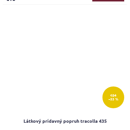
5,0
z
5
hviezdičiek.
€24
–33 %
Látkový prídavný popruh tracolla 435