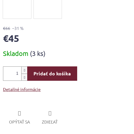
€66
–31 %
€45
Jednotková
Skladom
(3 ks)
cena:
Pridať do košíka
Detailné informácie
OPÝTAŤ SA
ZDIEĽAŤ