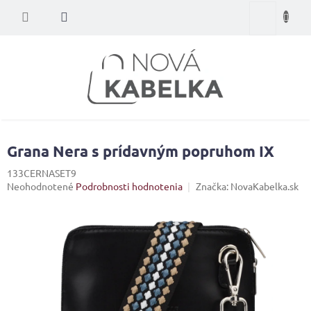
Prejsť
Nákupný
na
obsah
košík
Grana Nera s prídavným popruhom IX
133CERNASET9
Priemerné
Neohodnotené
Podrobnosti hodnotenia
Značka:
NovaKabelka.sk
hodnotenie
produktu
je
0,0
z
5
hviezdičiek.