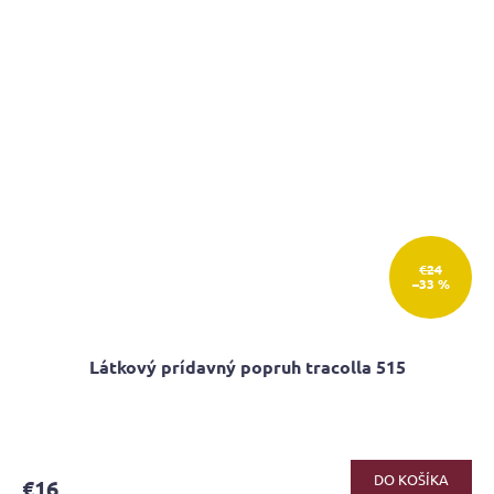
€24
–33 %
Látkový prídavný popruh tracolla 515
Priemerné
hodnotenie
produktu
DO KOŠÍKA
€16
je