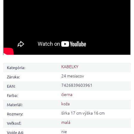
KABELKY
Kategória
:
24 mesiacov
Záruka
:
7426839603961
EAN
:
čierna
Farba
:
koža
Materiál
:
šírka 17 cm výška 16 cm
Rozmery
:
malá
Veľkosť
:
nie
Vojde A4
: