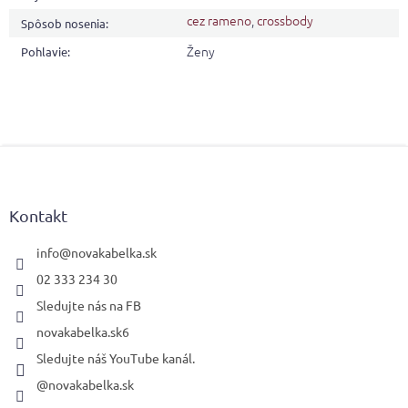
cez rameno
,
crossbody
Spôsob nosenia
:
Ženy
Pohlavie
:
Z
á
p
ä
Kontakt
t
i
info
@
novakabelka.sk
e
02 333 234 30
Sledujte nás na FB
novakabelka.sk6
Sledujte náš YouTube kanál.
@novakabelka.sk