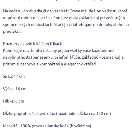
Na večeru, do divadla či na vernisáž: Grana má ideálnu veľkosť, ktorá
nepôsobí robustne, takže s ňou bez obáv zažiarite aj pri večerných
spoločenských udalostiach. Stačí ju vziať elegantne do ruky alebo na
predlaktí.
Rozmery a praktické špecifikácie
Kabelka je navrhnutá tak, aby pojala všetky vaše každodenné
nevyhnutnosti (peňaženku, telefón, kľúče, základnú kozmetiku) a
pritom si zachovala kompaktný a elegantný vzhľad.
Šírka: 17 cm
Výška: 16 cm
Hĺbka: 8 cm
Dĺžka popruhu: Nastaviteľná (maximálna dĺžka cca 120 cm)
Materiál: 100% pravá talianska koža (hovädzina)