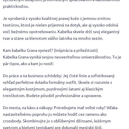
praktickosťou.
Je vyrobená z vysoko kvalitnej pravej kože s jemnou zrnitou
textúrou, ktorá je nielen príjemná na dotyk, ale aj vysoko odolná
voči bežnému opotrebovaniu. Kabelka skvele drží svoj elegantný
tvar a stane sa klenotom vášho šatníka na mnoho sezón.
Kam kabelku Grana vyviezť? (Inšpirácia a príležitosti)
Kabelka Grana vyniká svojou neuveriteľnou univerzálnosťou. Tu je
pár tipov, ako a kam ju nosiť:
Do práce a na business schôdzky: Jej čisté línie a sofistikovaný
vzhľad perfektne doladia formálny outfit. Skvele si rozumie s
elegantným kostýmom, puzdrovými šatami aj klasickým
trenčkotom. Budete pôsobiť profesionálne a upravene.
Do mesta, na kávu a nákupy: Potrebujete mať voľné ruky? Vďaka
nastaviteľnému popruhu ju môžete hodiť cez rameno ako
crossbody. Skombinujte ju s obľúbenými džínsami, ležérnym
svetrom a bielymi teniskami pre dokonalý mestský štýl.