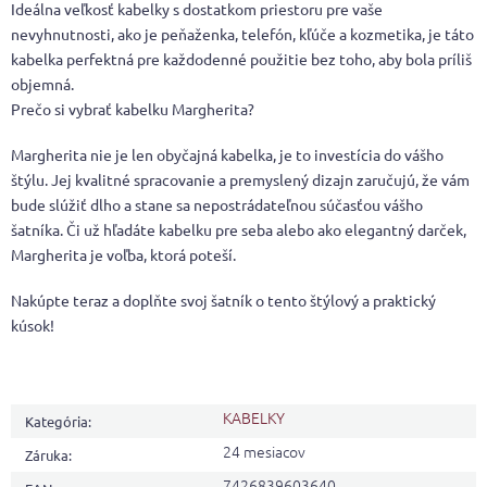
Ideálna veľkosť kabelky s dostatkom priestoru pre vaše
nevyhnutnosti, ako je peňaženka, telefón, kľúče a kozmetika, je táto
kabelka perfektná pre každodenné použitie bez toho, aby bola príliš
objemná.
Prečo si vybrať kabelku Margherita?
Margherita nie je len obyčajná kabelka, je to investícia do vášho
štýlu. Jej kvalitné spracovanie a premyslený dizajn zaručujú, že vám
bude slúžiť dlho a stane sa nepostrádateľnou súčasťou vášho
šatníka. Či už hľadáte kabelku pre seba alebo ako elegantný darček,
Margherita je voľba, ktorá poteší.
Nakúpte teraz a doplňte svoj šatník o tento štýlový a praktický
kúsok!
KABELKY
Kategória
:
24 mesiacov
Záruka
:
7426839603640