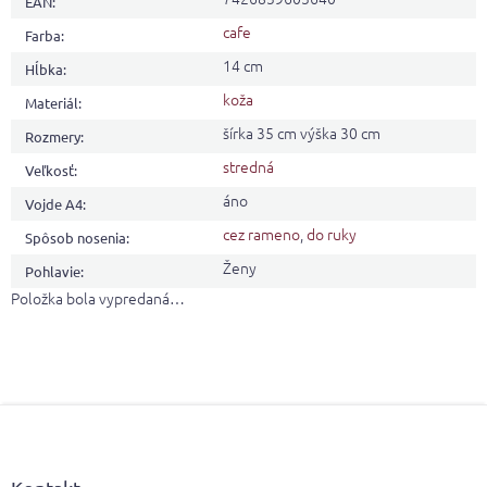
EAN
:
cafe
Farba
:
14 cm
Hĺbka
:
koža
Materiál
:
šírka 35 cm výška 30 cm
Rozmery
:
stredná
Veľkosť
:
áno
Vojde A4
:
cez rameno
,
do ruky
Spôsob nosenia
:
Ženy
Pohlavie
:
Položka bola vypredaná…
Z
á
p