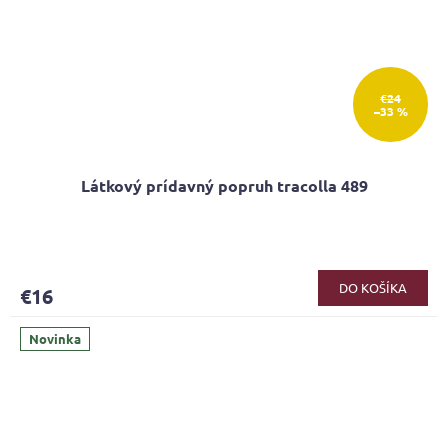
€24
–33 %
Látkový prídavný popruh tracolla 489
DO KOŠÍKA
€16
Novinka