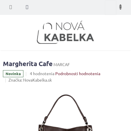
Prejsť
Nákupný
na
obsah
košík
Margherita Cafe
MARCAF
Priemerné
4 hodnotenia
Podrobnosti hodnotenia
Novinka
hodnotenie
Značka:
NovaKabelka.sk
produktu
je
5,0
z
5
hviezdičiek.