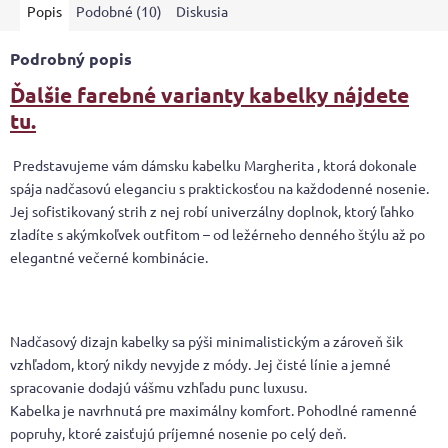
Popis
Podobné (10)
Diskusia
Podrobný popis
Ďalšie farebné varianty kabelky nájdete
tu.
Predstavujeme vám dámsku kabelku Margherita , ktorá dokonale
spája nadčasovú eleganciu s praktickosťou na každodenné nosenie.
Jej sofistikovaný strih z nej robí univerzálny doplnok, ktorý ľahko
zladíte s akýmkoľvek outfitom – od ležérneho denného štýlu až po
elegantné večerné kombinácie.
Nadčasový dizajn kabelky sa pýši minimalistickým a zároveň šik
vzhľadom, ktorý nikdy nevyjde z módy. Jej čisté línie a jemné
spracovanie dodajú vášmu vzhľadu punc luxusu.
Kabelka je navrhnutá pre maximálny komfort. Pohodlné ramenné
popruhy, ktoré zaisťujú príjemné nosenie po celý deň.