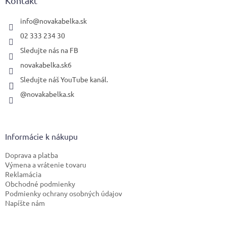
ä
Kontakt
t
i
info
@
novakabelka.sk
e
02 333 234 30
Sledujte nás na FB
novakabelka.sk6
Sledujte náš YouTube kanál.
@novakabelka.sk
Informácie k nákupu
Doprava a platba
Výmena a vrátenie tovaru
Reklamácia
Obchodné podmienky
Podmienky ochrany osobných údajov
Napíšte nám