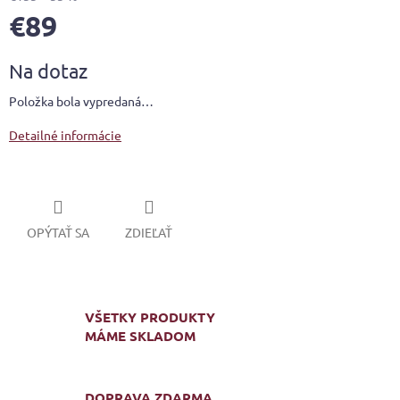
€89
Jednotková
Na dotaz
cena:
Položka bola vypredaná…
Detailné informácie
OPÝTAŤ SA
ZDIEĽAŤ
VŠETKY PRODUKTY
MÁME SKLADOM
DOPRAVA ZDARMA