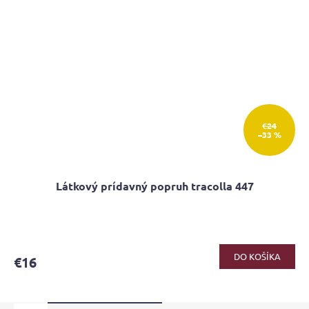
€24
–33 %
Látkový prídavný popruh tracolla 447
DO KOŠÍKA
€16