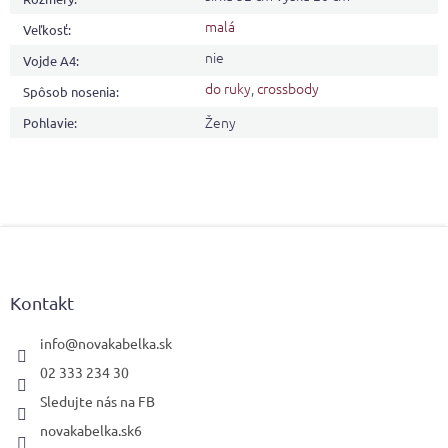
malá
Veľkosť
:
nie
Vojde A4
:
do ruky
,
crossbody
Spôsob nosenia
:
Ženy
Pohlavie
:
Z
á
p
ä
Kontakt
t
i
info
@
novakabelka.sk
e
02 333 234 30
Sledujte nás na FB
novakabelka.sk6