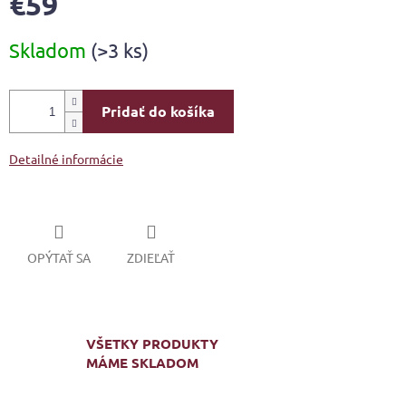
€59
Jednotková
Skladom
(>3 ks)
cena:
Pridať do košíka
Detailné informácie
OPÝTAŤ SA
ZDIEĽAŤ
VŠETKY PRODUKTY
MÁME SKLADOM