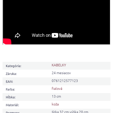
KABELKY
Kategória
:
24 mesiacov
Záruka
:
0761212577123
EAN
:
fialová
Farba
:
13 cm
Hĺbka
:
koža
Materiál
:
šírka 32 cm výška 20 cm
Rozmery
: