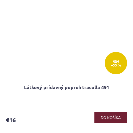
€24
–33 %
Látkový prídavný popruh tracolla 491
DO KOŠÍKA
€16