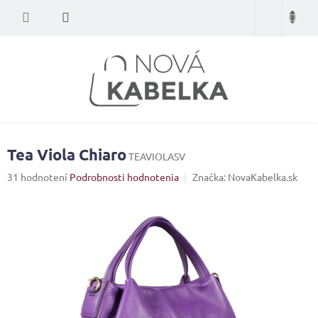
Prejsť
Nákupný
na
obsah
košík
Tea Viola Chiaro
TEAVIOLASV
Priemerné
31 hodnotení
Podrobnosti hodnotenia
Značka:
NovaKabelka.sk
hodnotenie
produktu
je
4,2
z
5
hviezdičiek.