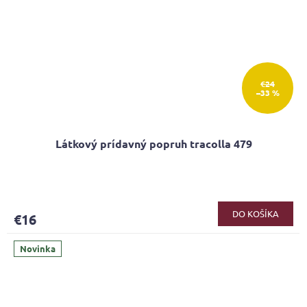
€24
–33 %
Látkový prídavný popruh tracolla 479
DO KOŠÍKA
€16
Novinka