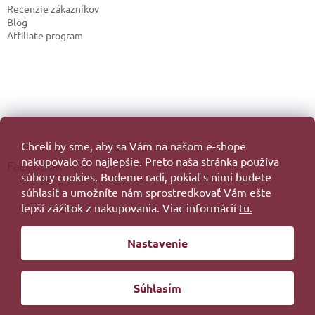
Recenzie zákazníkov
Blog
Affiliate program
Chceli by sme, aby sa Vám na našom e-shope
nakupovalo čo najlepšie. Preto naša stránka používa
Facebook
súbory cookies. Budeme radi, pokiaľ s nimi budete
súhlasiť a umožníte nám sprostredkovať Vám ešte
lepší zážitok z nakupovania. Viac informácií
tu.
Vytvoril Shoptet
Nastavenie
Copyright 2026
. Všetky práva vyhradené.
Súhlasím
Redesign by
Filipesmedia 🧡